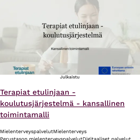
Julkaistu
Terapiat etulinjaan -
koulutusjärjestelmä - kansallinen
toimintamalli
Mielenterveyspalvelut
Mielenterveys
Perustason mielenterveyspalvelut
Digitaaliset palvelut