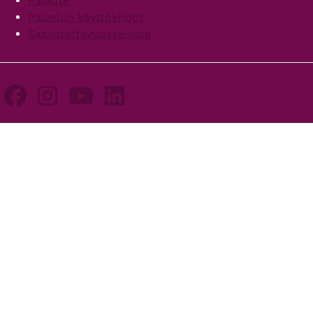
Palaute
Palvelun käyttöehdot
Saavutettavuusseloste