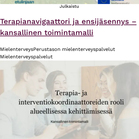
Julkaistu
Terapianavigaattori ja ensijäsennys –
kansallinen toimintamalli
Mielenterveys
Perustason mielenterveyspalvelut
Mielenterveyspalvelut