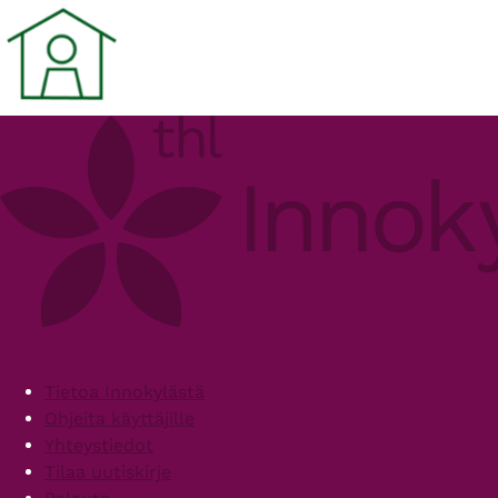
Footer
Tietoa Innokylästä
Ohjeita käyttäjille
Yhteystiedot
Tilaa uutiskirje