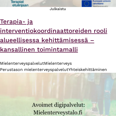
Julkaistu
Terapia- ja
interventiokoordinaattoreiden rooli
alueellisessa kehittämisessä –
kansallinen toimintamalli
Mielenterveyspalvelut
Mielenterveys
Perustason mielenterveyspalvelut
Yhteiskehittäminen