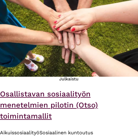
Julkaistu
Osallistavan sosiaalityön
menetelmien pilotin (Otso)
toimintamallit
Aikuissosiaalityö
Sosiaalinen kuntoutus