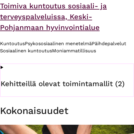
Toimiva kuntoutus sosiaali- ja
terveyspalveluissa, Keski-
Pohjanmaan hyvinvointialue
Kuntoutus
Psykososiaalinen menetelmä
Päihdepalvelut
Sosiaalinen kuntoutus
Moniammatillisuus
Kehitteillä olevat toimintamallit (2)
Kokonaisuudet