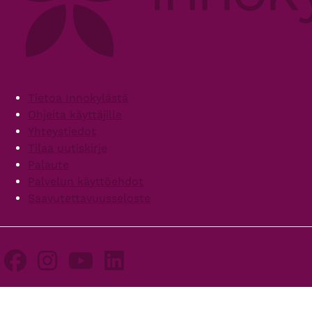
Footer
Tietoa Innokylästä
Ohjeita käyttäjille
Yhteystiedot
Tilaa uutiskirje
Palaute
Palvelun käyttöehdot
Saavutettavuusseloste