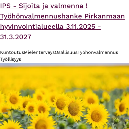
IPS - Sijoita ja valmenna !
Työhönvalmennushanke Pirkanmaan
hyvinvointialueella 3.11.2025 -
31.3.2027
Kuntoutus
Mielenterveys
Osallisuus
Työhönvalmennus
Työllisyys