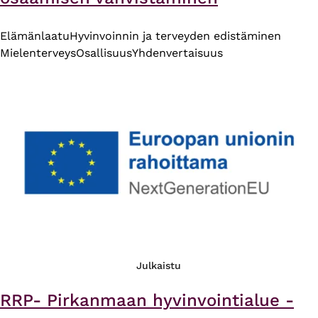
Elämänlaatu
Hyvinvoinnin ja terveyden edistäminen
Mielenterveys
Osallisuus
Yhdenvertaisuus
Julkaistu
RRP- Pirkanmaan hyvinvointialue -