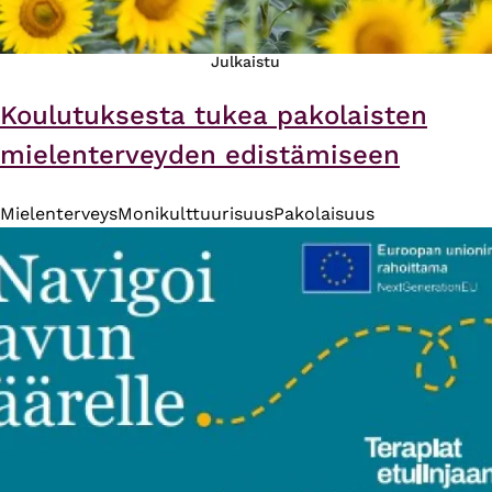
Julkaistu
Koulutuksesta tukea pakolaisten
mielenterveyden edistämiseen
Mielenterveys
Monikulttuurisuus
Pakolaisuus