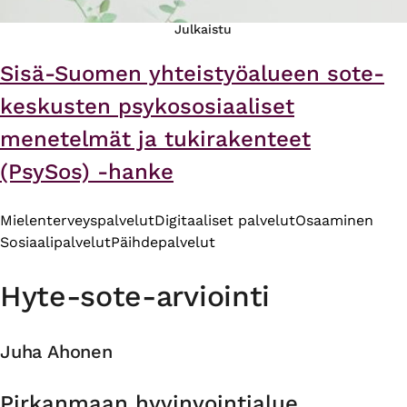
Julkaistu
Sisä-Suomen yhteistyöalueen sote-
keskusten psykososiaaliset
menetelmät ja tukirakenteet
(PsySos) -hanke
Mielenterveyspalvelut
Digitaaliset palvelut
Osaaminen
Sosiaalipalvelut
Päihdepalvelut
Hyte-sote-arviointi
Juha Ahonen
Organisaatio
Pirkanmaan hyvinvointialue