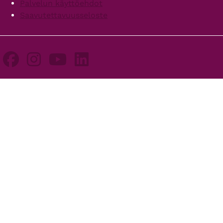
Palvelun käyttöehdot
Saavutettavuusseloste