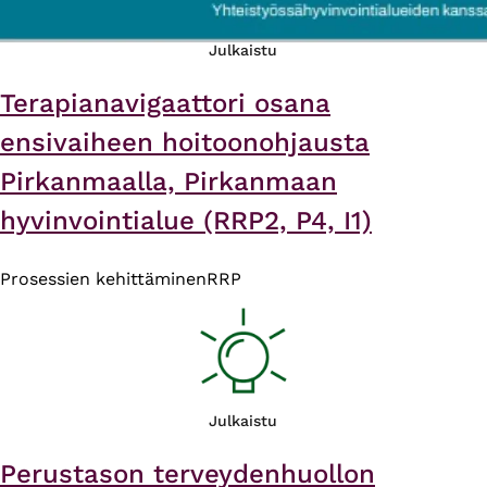
Julkaistu
Terapianavigaattori osana
ensivaiheen hoitoonohjausta
Pirkanmaalla​, Pirkanmaan
hyvinvointialue (RRP2, P4, I1)
Prosessien kehittäminen
RRP
Julkaistu
Perustason terveydenhuollon