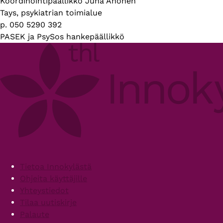
Esittelyteksti
Koordinointipäällikkö Juha Ahonen
Tays, psykiatrian toimialue
p. 050 5290 392
PASEK ja PsySos hankepäällikkö
Footer
Tietoa Innokylästä
Ohjeita käyttäjille
Yhteystiedot
Tilaa uutiskirje
Palaute