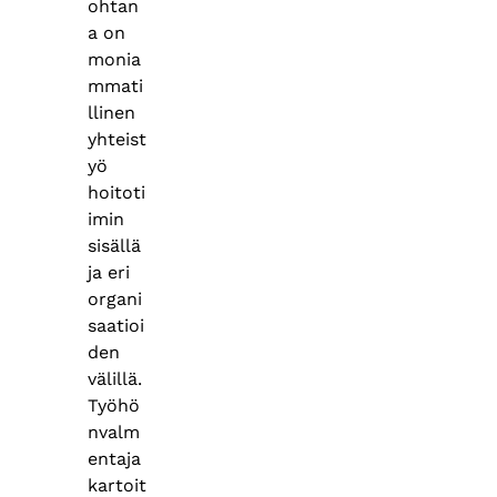
ohtan
a on
monia
mmati
llinen
yhteist
yö
hoitoti
imin
sisällä
ja eri
organi
saatioi
den
välillä.
Työhö
nvalm
entaja
kartoit