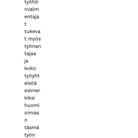
työhö
nvalm
entaja
t
tukeva
t myös
työnan
tajaa
ja
koko
työyht
eisöä
esimer
kiksi
huomi
oimaa
n
täsmä
työn