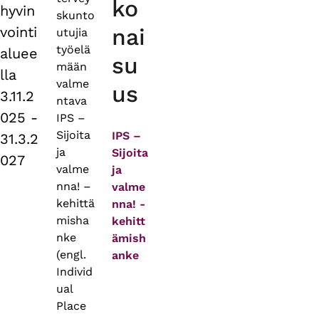
ko
hyvin
skunto
vointi
nai
utujia
työelä
aluee
su
mään
lla
valme
us
3.11.2
ntava
025 -
IPS –
Sijoita
IPS –
31.3.2
ja
Sijoita
027
valme
ja
nna! –
valme
kehittä
nna! -
misha
kehitt
nke
ämish
(engl.
anke
Individ
ual
Place