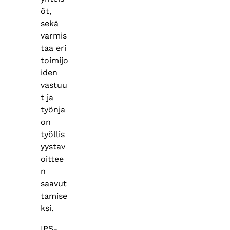
öt,
sekä
varmis
taa eri
toimijo
iden
vastuu
t ja
työnja
on
työllis
yystav
oittee
n
saavut
tamise
ksi.
IPS-