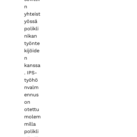
n
yhteist
yössä
polikli
nikan
työnte
kijöide
n
kanssa
. IPS-
työhö
nvalm
ennus
on
otettu
molem
milla
polikli