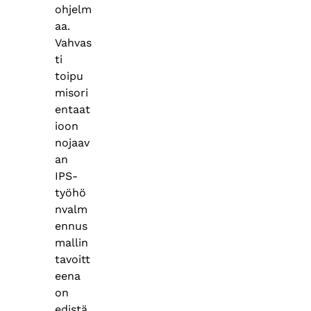
ohjelm
aa.
Vahvas
ti
toipu
misori
entaat
ioon
nojaav
an
IPS-
työhö
nvalm
ennus
mallin
tavoitt
eena
on
edistä