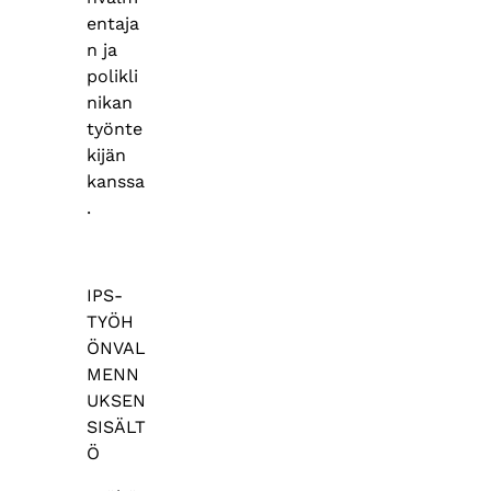
entaja
n ja
polikli
nikan
työnte
kijän
kanssa
.
IPS-
TYÖH
ÖNVAL
MENN
UKSEN
SISÄLT
Ö