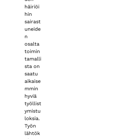
häiriöi
hin
sairast
uneide
n
osalta
toimin
tamalli
sta on
saatu
aikaise
mmin
hyviä
työllist
ymistu
loksia.
Työn
lähtök