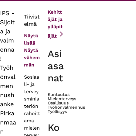
Kehitt
IPS -
Primary
Tiivist
äjät ja
Sijoit
elmä
tabs
ylläpit
a ja
Näytä
äjät
valm
lisää
enna
Näytä
Asi
vähem
!
asa
män
Työh
nat
önval
Sosiaa
li- ja
men
tervey
nush
Kuntoutus
sminis
Mielenterveys
anke
Osallisuus
teriön
Työhönvalmennus
Työllisyys
Pirka
rahoitt
ama
nmaa
Ko
mielen
n
tervey