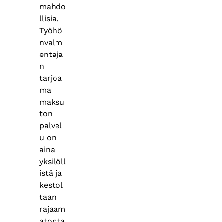
mahdo
llisia.
Työhö
nvalm
entaja
n
tarjoa
ma
maksu
ton
palvel
u on
aina
yksilöll
istä ja
kestol
taan
rajaam
atonta