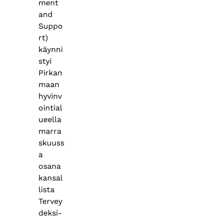
ment
and
Suppo
rt)
käynni
styi
Pirkan
maan
hyvinv
ointial
ueella
marra
skuuss
a
osana
kansal
lista
Tervey
deksi-