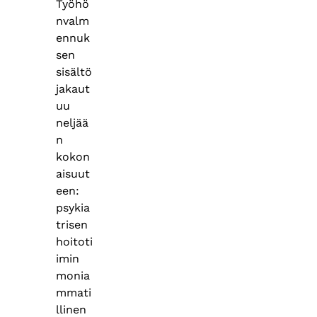
Työhö
nvalm
ennuk
sen
sisältö
jakaut
uu
neljää
n
kokon
aisuut
een:
psykia
trisen
hoitoti
imin
monia
mmati
llinen