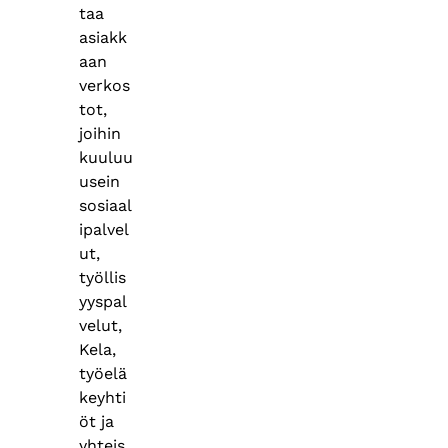
taa
asiakk
aan
verkos
tot,
joihin
kuuluu
usein
sosiaal
ipalvel
ut,
työllis
yyspal
velut,
Kela,
työelä
keyhti
öt ja
yhteis