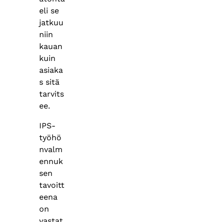
eli se
jatkuu
niin
kauan
kuin
asiaka
s sitä
tarvits
ee.
IPS-
työhö
nvalm
ennuk
sen
tavoitt
eena
on
vastat