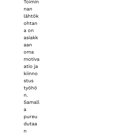
Toimin
nan
lähtök
ohtan
a on
asiakk
aan
oma
motiva
atio ja
kiinno
stus
työhö
n.
Samall
a
pureu
dutaa
n