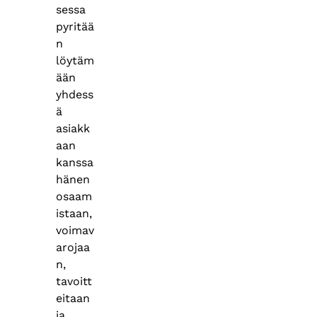
sessa
pyritää
n
löytäm
ään
yhdess
ä
asiakk
aan
kanssa
hänen
osaam
istaan,
voimav
arojaa
n,
tavoitt
eitaan
ja