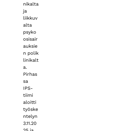
nikalta
ja
liikkuv
alta
psyko
osisair
auksie
n polik
linikalt
a.
Pirhas
sa
IPS-
tiimi
aloitti
työske
ntelyn
3.11.20
25 ja