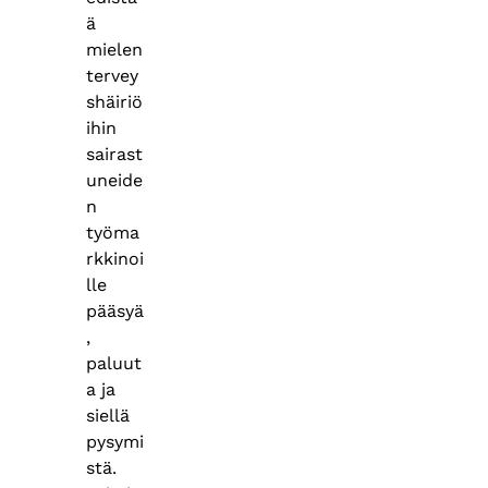
ä
mielen
tervey
shäiriö
ihin
sairast
uneide
n
työma
rkkinoi
lle
pääsyä
,
paluut
a ja
siellä
pysymi
stä.