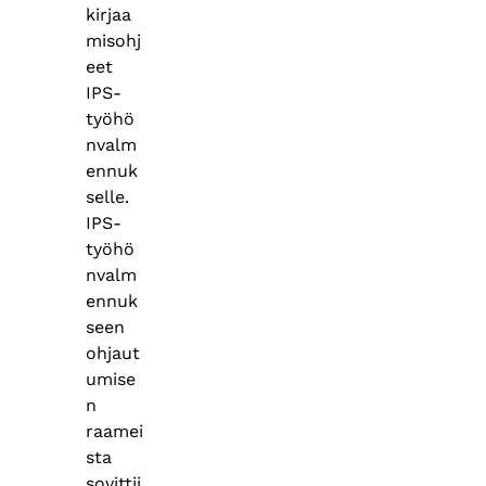
kirjaa
misohj
eet
IPS-
työhö
nvalm
ennuk
selle.
IPS-
työhö
nvalm
ennuk
seen
ohjaut
umise
n
raamei
sta
sovittii