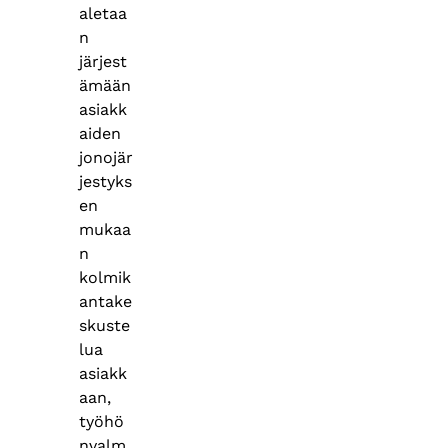
aletaa
n
järjest
ämään
asiakk
aiden
jonojär
jestyks
en
mukaa
n
kolmik
antake
skuste
lua
asiakk
aan,
työhö
nvalm