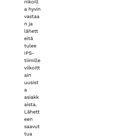
nikoill
a hyvin
vastaa
n ja
lähett
eitä
tulee
IPS-
tiimille
viikoitt
ain
uusist
a
asiakk
aista.
Lähett
een
saavut
tua