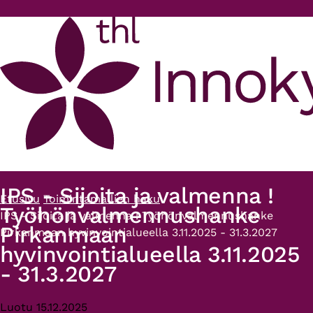
Hyppää pääsisältöön
IPS - Sijoita ja valmenna !
Etusivu
Toimintamallien haku
Murupolku
Työhönvalmennushanke
IPS - Sijoita ja valmenna ! Työhönvalmennushanke
Pirkanmaan
Pirkanmaan hyvinvointialueella 3.11.2025 - 31.3.2027
hyvinvointialueella 3.11.2025
- 31.3.2027
Luotu 15.12.2025