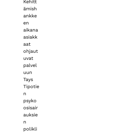
Kehitt
ämish
ankke
en
aikana
asiakk
aat
ohjaut
uvat
palvel
uun
Tays
Tipotie
n
psyko
osisair
auksie
n
polikli