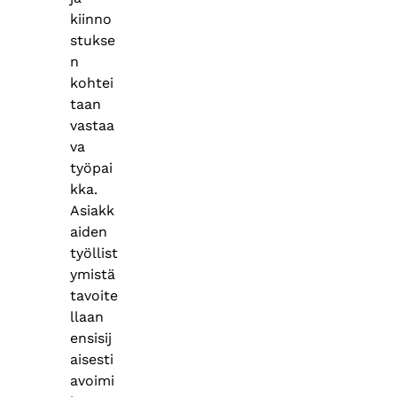
kiinno
stukse
n
kohtei
taan
vastaa
va
työpai
kka.
Asiakk
aiden
työllist
ymistä
tavoite
llaan
ensisij
aisesti
avoimi