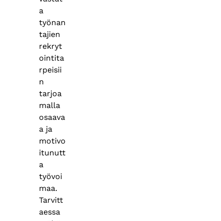
a
työnan
tajien
rekryt
ointita
rpeisii
n
tarjoa
malla
osaava
a ja
motivo
itunutt
a
työvoi
maa.
Tarvitt
aessa