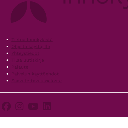
Footer
Tietoa Innokylästä
Ohjeita käyttäjille
Yhteystiedot
Tilaa uutiskirje
Palaute
Palvelun käyttöehdot
Saavutettavuusseloste