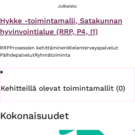
Julkaistu
Hykke -toimintamalli, Satakunnan
hyvinvointialue (RRP, P4, I1)
RRP
Prosessien kehittäminen
Mielenterveyspalvelut
Päihdepalvelut
Ryhmätoiminta
Kehitteillä olevat toimintamallit (0)
Kokonaisuudet