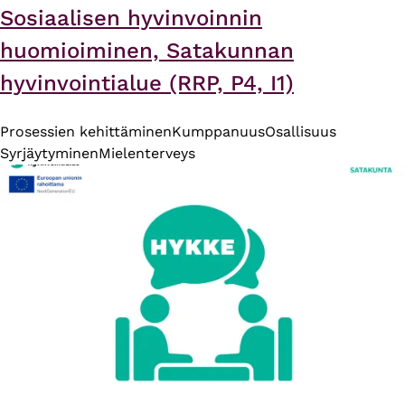
Sosiaalisen hyvinvoinnin
huomioiminen, Satakunnan
hyvinvointialue (RRP, P4, I1)
Prosessien kehittäminen
Kumppanuus
Osallisuus
Syrjäytyminen
Mielenterveys