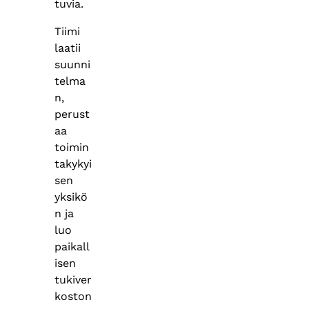
tuvia.
Tiimi
laatii
suunni
telma
n,
perust
aa
toimin
takykyi
sen
yksikö
n ja
luo
paikall
isen
tukiver
koston