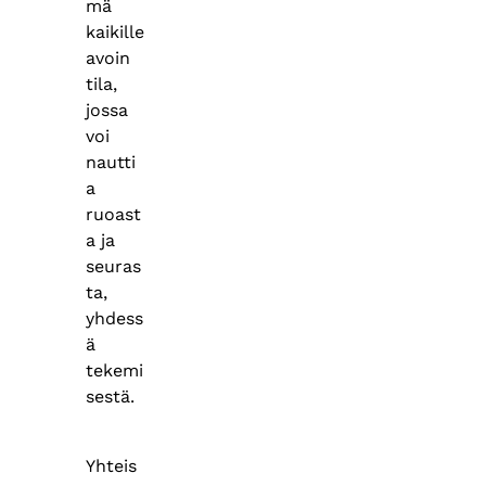
mä
kaikille
avoin
tila,
jossa
voi
nautti
a
ruoast
a ja
seuras
ta,
yhdess
ä
tekemi
sestä.
Yhteis