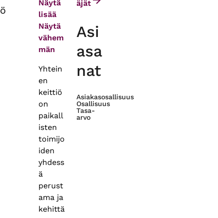
Näytä
äjät
ö
lisää
Näytä
Asi
vähem
asa
män
nat
Yhtein
en
keittiö
Asiakasosallisuus
on
Osallisuus
Tasa-
paikall
arvo
isten
toimijo
iden
yhdess
ä
perust
ama ja
kehittä