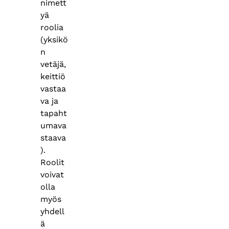
nimett
yä
roolia
(yksikö
n
vetäjä,
keittiö
vastaa
va ja
tapaht
umava
staava
).
Roolit
voivat
olla
myös
yhdell
ä