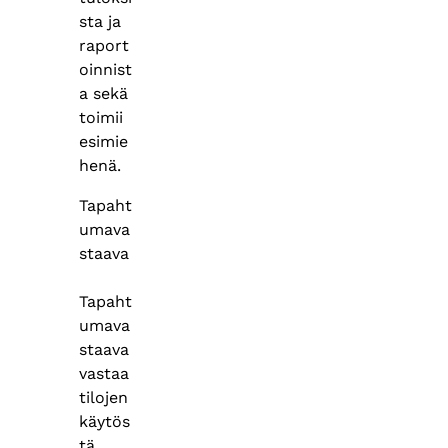
sta ja
raport
oinnist
a sekä
toimii
esimie
henä.
Tapaht
umava
staava
Tapaht
umava
staava
vastaa
tilojen
käytös
tä,