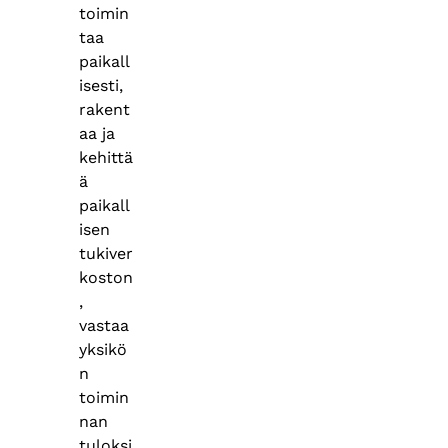
toimin
taa
paikall
isesti,
rakent
aa ja
kehittä
ä
paikall
isen
tukiver
koston
,
vastaa
yksikö
n
toimin
nan
tuloksi