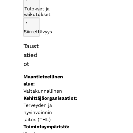
Tulokset ja
vaikutukset
Siirrettävyys
Taust
atied
ot
Maantieteellinen
alue
Valtakunnallinen
Kehittäjäorganisaatiot
Terveyden ja
hyvinvoinnin
laitos (THL)
Toimintaympäristö