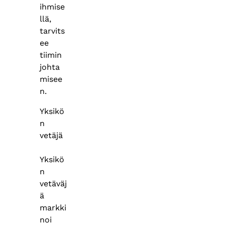
ihmise
llä,
tarvits
ee
tiimin
johta
misee
n.
Yksikö
n
vetäjä
Yksikö
n
vetäväj
ä
markki
noi