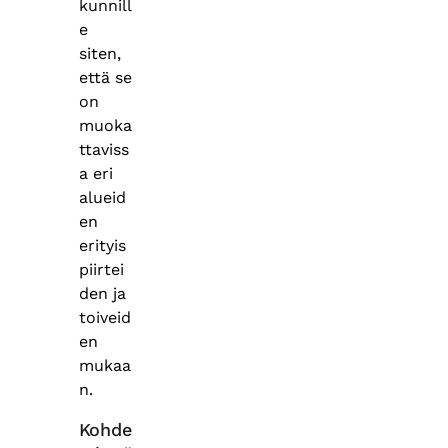
kunnill
e
siten,
että se
on
muoka
ttaviss
a eri
alueid
en
erityis
piirtei
den ja
toiveid
en
mukaa
n.
Kohde