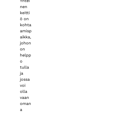
Yhtei
nen
keitti
ö on
kohta
amisp
aikka,
johon
on
helpp
o
tulla
ja
jossa
voi
olla
vaan
oman
a