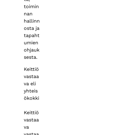
toimin
nan
hallinn
osta ja
tapaht
umien
ohjauk
sesta.
Keittiö
vastaa
va eli
yhteis
ökokki
Keittiö
vastaa
va
vastaa