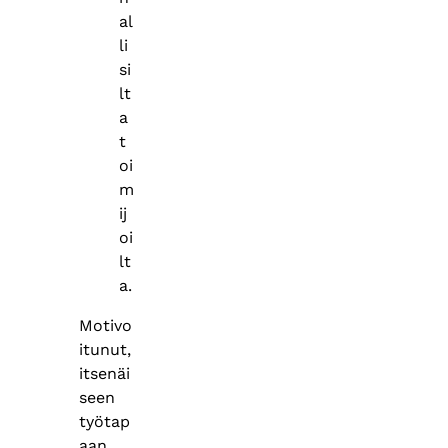
al
li
si
lt
a
t
oi
m
ij
oi
lt
a.
Motivo
itunut,
itsenäi
seen
työtap
aan