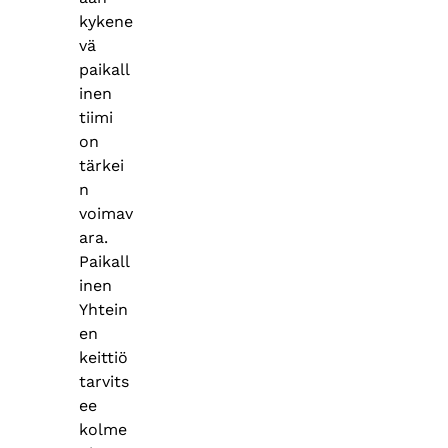
kykene
vä
paikall
inen
tiimi
on
tärkei
n
voimav
ara.
Paikall
inen
Yhtein
en
keittiö
tarvits
ee
kolme