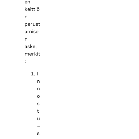
en
keittiö
n
perust
amise
n
askel
merkit
:
I
n
n
o
s
t
u
–
s