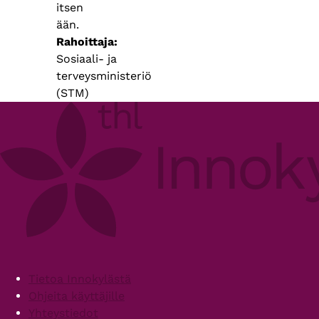
itsen
ään.
Rahoittaja
Sosiaali- ja
terveysministeriö
(STM)
Footer
Tietoa Innokylästä
Ohjeita käyttäjille
Yhteystiedot