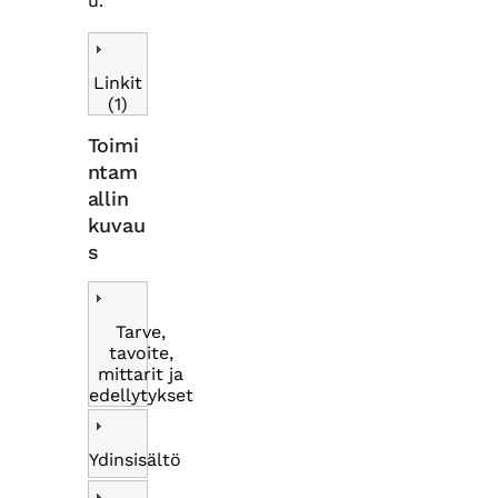
u.
Linkit
(1)
Toimi
ntam
allin
kuvau
s
Tarve,
tavoite,
mittarit ja
edellytykset
Ydinsisältö