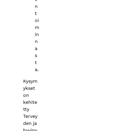
n
t
oi
m
in
n
a
s
t
a.
Kysym
ykset
on
kehite
tty
Tervey
den ja
hyvinv