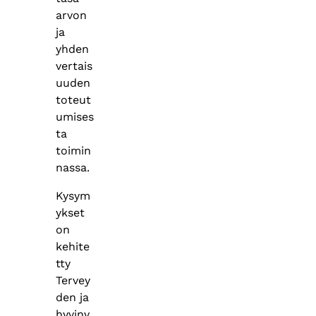
arvon
ja
yhden
vertais
uuden
toteut
umises
ta
toimin
nassa.
Kysym
ykset
on
kehite
tty
Tervey
den ja
hyvinv