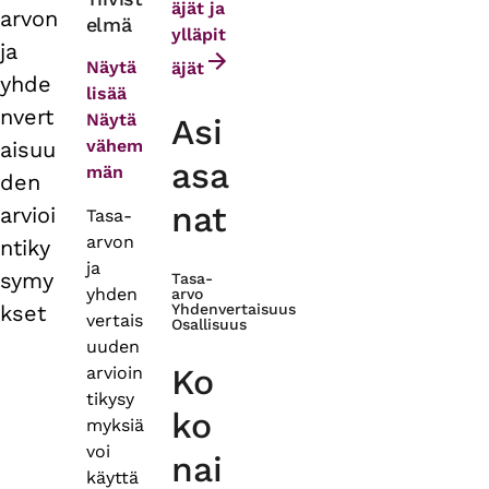
äjät ja
arvon
elmä
tabs
ylläpit
ja
Näytä
äjät
yhde
lisää
nvert
Näytä
Asi
vähem
aisuu
asa
män
den
nat
arvioi
Tasa-
arvon
ntiky
ja
symy
Tasa-
yhden
arvo
kset
Yhdenvertaisuus
vertais
Osallisuus
uuden
Ko
arvioin
tikysy
ko
myksiä
voi
nai
käyttä