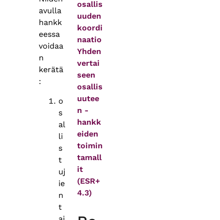
osallis
avulla
uuden
hankk
koordi
eessa
naatio
voidaa
Yhden
n
vertai
kerätä
seen
:
osallis
uutee
o
n -
s
hankk
al
eiden
li
toimin
s
tamall
t
it
uj
(ESR+
ie
4.3)
n
t
ai