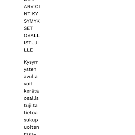
ARVIOI
NTIKY
SYMYK
SET
OSALL
ISTUJI
LLE
Kysym
ysten
avulla
voit
kerätä
osallis
tujilta
tietoa
sukup
uolten
tasa-