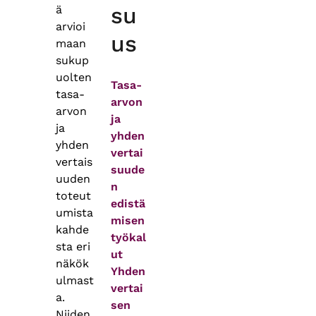
su
ä
arvioi
us
maan
sukup
uolten
Tasa-
tasa-
arvon
arvon
ja
ja
yhden
yhden
vertai
vertais
suude
uuden
n
toteut
edistä
umista
misen
kahde
työkal
sta eri
ut
näkök
Yhden
ulmast
vertai
a.
sen
Niiden