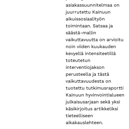
asiakassuunnitelmaa on
juurrutettu Kainuun
aikuissosiaalityön
toimintaan. Satsaa ja
säästä-mallin
vaikuttavuutta on arvioitu
noin viiden kuukauden
kevyellä intensiteetillä
toteutetun
interventiojakson
perusteella ja tästä
vaikuttavuudesta on
tuotettu tutkimusraportti
Kainuun hyvinvointialueen
julkaisusarjaan sekä yksi
käsikirjoitus artikkeliksi
tieteelliseen
aikakauslehteen.