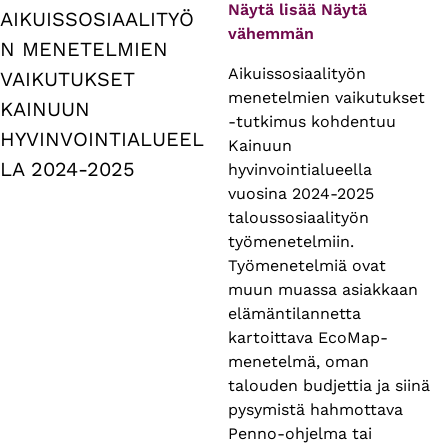
tabs
Näytä lisää
Näytä
AIKUISSOSIAALITYÖ
vähemmän
N MENETELMIEN
Aikuissosiaalityön
VAIKUTUKSET
menetelmien vaikutukset
KAINUUN
-tutkimus kohdentuu
HYVINVOINTIALUEEL
Kainuun
LA 2024-2025
hyvinvointialueella
vuosina 2024-2025
taloussosiaalityön
työmenetelmiin.
Työmenetelmiä ovat
muun muassa asiakkaan
elämäntilannetta
kartoittava EcoMap-
menetelmä, oman
talouden budjettia ja siinä
pysymistä hahmottava
Penno-ohjelma tai