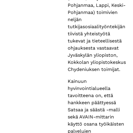
Pohjanmaa, Lappi, Keski-
Pohjanmaa) toimivien
neljän
tutkijasosiaalityöntekijän
tiivistä yhteistyötä
tukevat ja tieteellisestä
ohjauksesta vastaavat
Jyväskylän yliopiston,
Kokkolan yliopistokeskus
Chydeniuksen toimijat.
Kainuun
hyvinvointialueella
tavoitteena on, että
hankkeen päättyessä
Satsaa ja säästä -malli
sekä AVAIN-mittarin
käyttö osana työikäisten
palvelujen