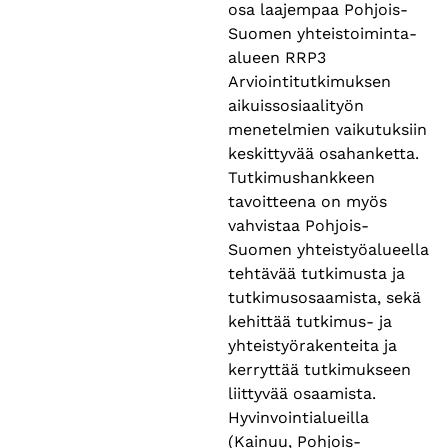
osa laajempaa Pohjois-
Suomen yhteistoiminta-
alueen RRP3
Arviointitutkimuksen
aikuissosiaalityön
menetelmien vaikutuksiin
keskittyvää osahanketta.
Tutkimushankkeen
tavoitteena on myös
vahvistaa Pohjois-
Suomen yhteistyöalueella
tehtävää tutkimusta ja
tutkimusosaamista, sekä
kehittää tutkimus- ja
yhteistyörakenteita ja
kerryttää tutkimukseen
liittyvää osaamista.
Hyvinvointialueilla
(Kainuu, Pohjois-