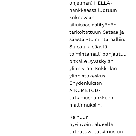
ohjelman) HELLÄ-
hankkeessa luotuun
kokoavaan,
aikuissosiaalityöhön
tarkoitettuun Satsaa ja
säästä -toimintamalliin.
Satsaa ja säästä -
toimintamalli pohjautuu
pitkälle Jyväskylän
yliopiston, Kokkolan
yliopistokeskus
Chydeniuksen
AIKUMETOD-
tutkimushankkeen
mallinnuksiin.
Kainuun
hyvinvointialueella
toteutuva tutkimus on