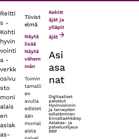
Kehitt
Reitti
Primary
Tiivist
äjät ja
s -
elmä
tabs
ylläpit
Kohti
Näytä
äjät
hyvin
lisää
vointi
Näytä
Asi
vähem
a -
asa
män
verkk
nat
osivu
Toimin
tamalli
sto
en
moni
Digitaaliset
avulla
palvelut
alais
Hyvinvoinnin
edistet
ja terveyden
edistäminen
en
ään
Ennaltaehkäisy
Asiakas- ja
monial
asiak
palveluohjaus
aista
RRP
as-
palvel