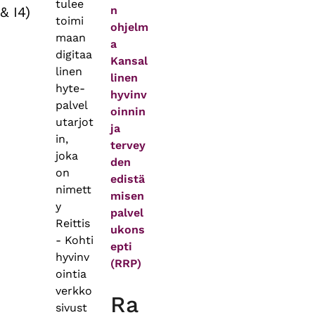
tulee
& I4)
n
toimi
ohjelm
maan
a
digitaa
Kansal
linen
linen
hyte-
hyvinv
palvel
oinnin
utarjot
ja
in,
tervey
joka
den
on
edistä
nimett
misen
y
palvel
Reittis
ukons
- Kohti
epti
hyvinv
(RRP)
ointia
verkko
Ra
sivust