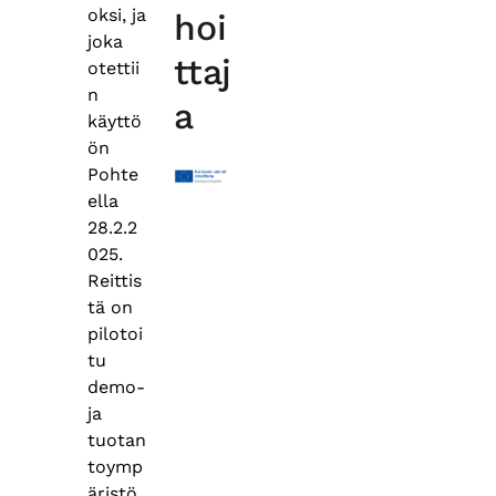
oksi, ja
hoi
joka
ttaj
otettii
n
a
käyttö
ön
Pohte
ella
28.2.2
025.
Reittis
tä on
pilotoi
tu
demo-
ja
tuotan
toymp
äristö