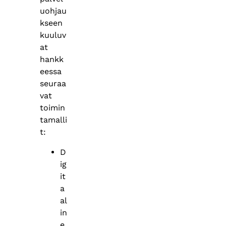
uohjau
kseen
kuuluv
at
hankk
eessa
seuraa
vat
toimin
tamalli
t:
D
ig
it
a
al
in
e