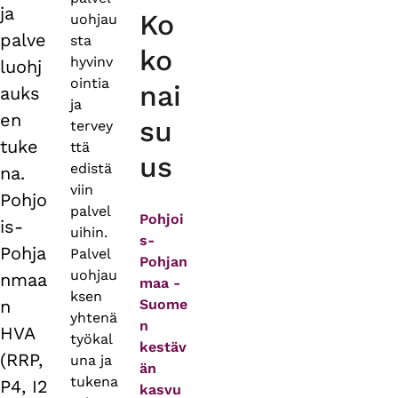
ja
Ko
uohjau
palve
sta
ko
hyvinv
luohj
ointia
nai
auks
ja
en
su
tervey
tuke
ttä
us
edistä
na.
viin
Pohjo
palvel
Pohjoi
is-
uihin.
s-
Pohja
Palvel
Pohjan
uohjau
nmaa
maa -
ksen
n
Suome
yhtenä
n
HVA
työkal
kestäv
(RRP,
una ja
än
tukena
P4, I2
kasvu