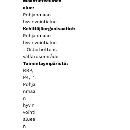
Maantieteellinen
alue
Pohjanmaan
hyvinvointialue
Kehittäjäorganisaatiot
Pohjanmaan
hyvinvointialue
- Österbottens
välfärdsområde
Toimintaympäristö
RRP,
P4, I1.
Pohja
nmaa
n
hyvin
vointi
aluee
n