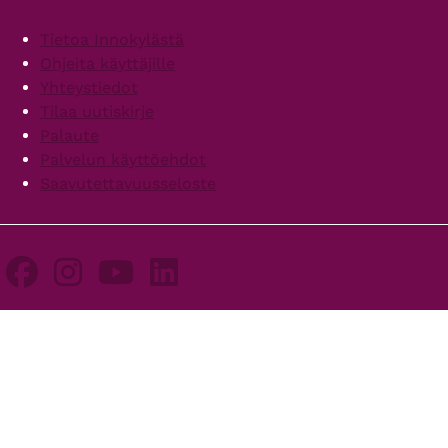
Footer
Tietoa Innokylästä
Ohjeita käyttäjille
Yhteystiedot
Tilaa uutiskirje
Palaute
Palvelun käyttöehdot
Saavutettavuusseloste