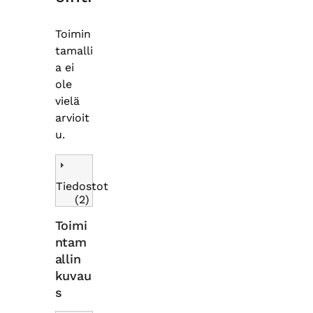
Toimin
tamalli
a ei
ole
vielä
arvioit
u.
Tiedostot
(2)
Toimi
ntam
allin
kuvau
s