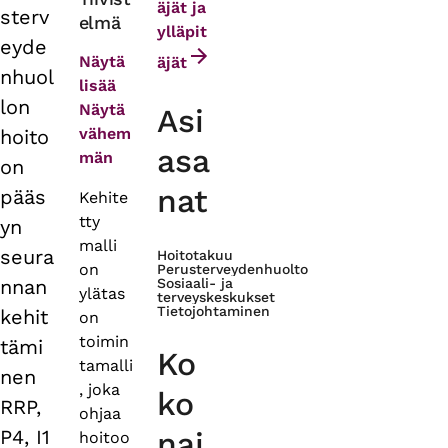
äjät ja
sterv
elmä
tabs
ylläpit
eyde
Näytä
äjät
nhuol
lisää
lon
Näytä
Asi
vähem
hoito
asa
män
on
nat
pääs
Kehite
tty
yn
malli
seura
Hoitotakuu
on
Perusterveydenhuolto
nnan
Sosiaali- ja
ylätas
terveyskeskukset
Tietojohtaminen
kehit
on
toimin
tämi
Ko
tamalli
nen
, joka
ko
RRP,
ohjaa
P4, I1
nai
hoitoo