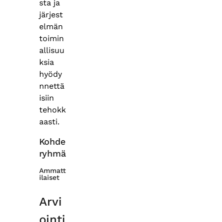
sta ja
järjest
elmän
toimin
allisuu
ksia
hyödy
nnettä
isiin
tehokk
aasti.
Kohde
ryhmä
Ammatt
ilaiset
Arvi
ointi