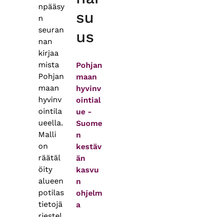
npääsy
su
n
seuran
us
nan
kirjaa
mista
Pohjan
Pohjan
maan
maan
hyvinv
hyvinv
ointial
ointila
ue -
ueella.
Suome
Malli
n
on
kestäv
räätäl
än
öity
kasvu
alueen
n
potilas
ohjelm
tietojä
a
rjestel