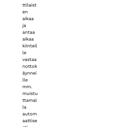
ttilaist
en
aikaa
ja
antaa
aikaa
kiinteil
le
vastaa
nottok
äynnei
lle
mm.
muistu
ttamal
la
autom
aattise