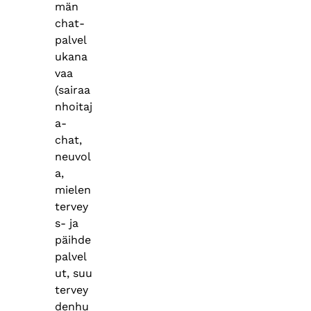
män
chat-
palvel
ukana
vaa
(sairaa
nhoitaj
a-
chat,
neuvol
a,
mielen
tervey
s- ja
päihde
palvel
ut, suu
tervey
denhu