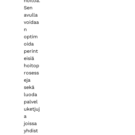
hoitoa​.
Sen
avulla
voidaa
n
optim
oida
perint
eisiä
hoitop
rosess
eja
sekä
luoda
palvel
uketjuj
a
joissa
yhdist