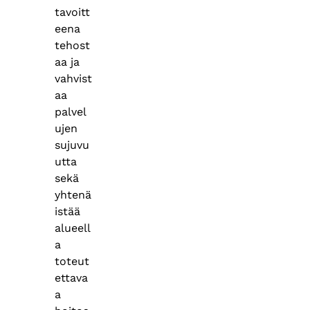
tavoitt
eena
tehost
aa ja
vahvist
aa
palvel
ujen
sujuvu
utta
sekä
yhtenä
istää
alueell
a
toteut
ettava
a