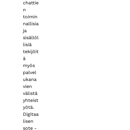
chattie
n
toimin
nallisia
ja
sisällöl
lisiä
tekijöit
ä
myös
palvel
ukana
vien
välistä
yhteist
yötä.
Digitaa
lisen
sote -