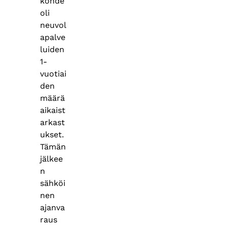
kohde
oli
neuvol
apalve
luiden
1-
vuotiai
den
määrä
aikaist
arkast
ukset.
Tämän
jälkee
n
sähköi
nen
ajanva
raus