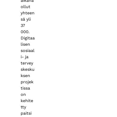
aikana
ollut
yhteen
sä yli
37
000.
Digitaa
lisen
sosiaal
i- ja
tervey
skesku
ksen
projek
tissa
on
kehite
tty
paitsi