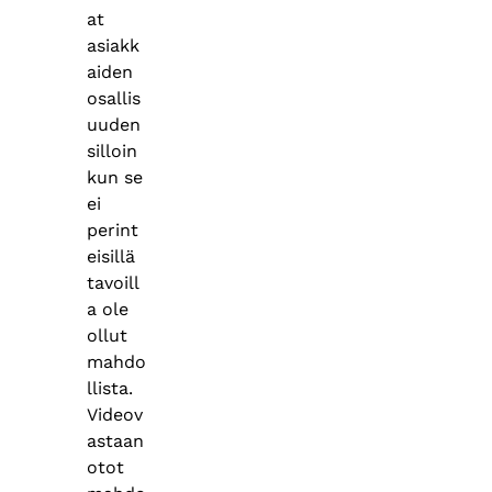
at
asiakk
aiden
osallis
uuden
silloin
kun se
ei
perint
eisillä
tavoill
a ole
ollut
mahdo
llista.
Videov
astaan
otot