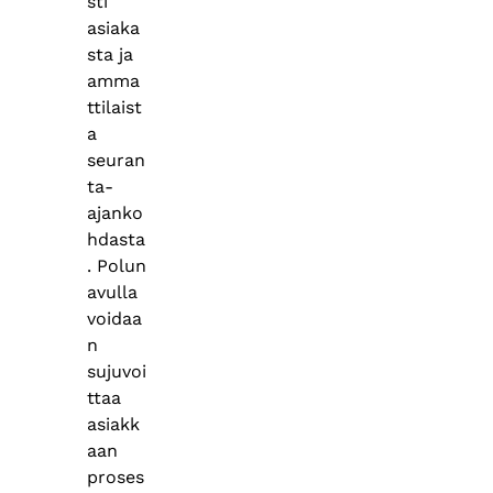
sti
asiaka
sta ja
amma
ttilaist
a
seuran
ta-
ajanko
hdasta​
. Polun
avulla
voidaa
n
sujuvoi
ttaa
asiakk
aan
proses