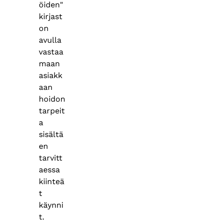
öiden"
kirjast
on
avulla
vastaa
maan
asiakk
aan
hoidon
tarpeit
a
sisältä
en
tarvitt
aessa
kiinteä
t
käynni
t.​