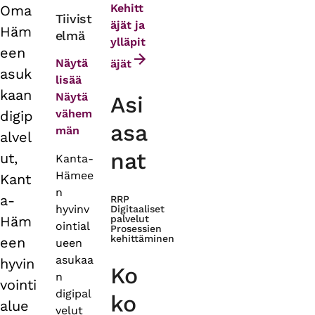
Kehitt
Oma
Primary
Tiivist
äjät ja
Häm
elmä
tabs
ylläpit
een
Näytä
äjät
asuk
lisää
kaan
Näytä
Asi
vähem
digip
asa
män
alvel
nat
ut,
Kanta-
Hämee
Kant
n
a-
RRP
hyvinv
Digitaaliset
Häm
palvelut
ointial
Prosessien
kehittäminen
een
ueen
asukaa
hyvin
Ko
n
vointi
digipal
ko
alue
velut