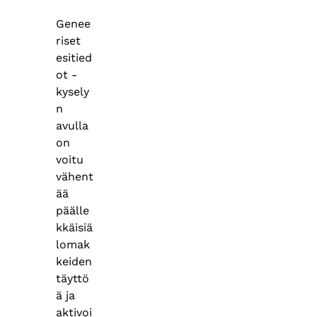
Genee
riset
esitied
ot -
kysely
n
avulla
on
voitu
vähent
ää
päälle
kkäisiä
lomak
keiden
täyttö
ä ja
aktivoi