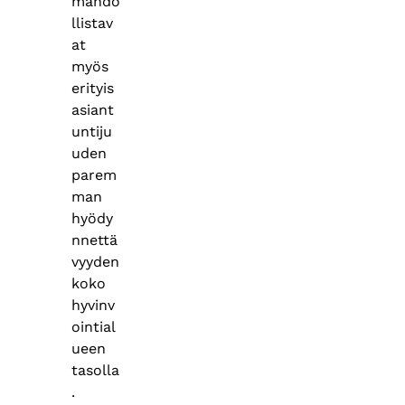
mahdo
llistav
at
myös
erityis
asiant
untiju
uden
parem
man
hyödy
nnettä
vyyden
koko
hyvinv
ointial
ueen
tasolla
.