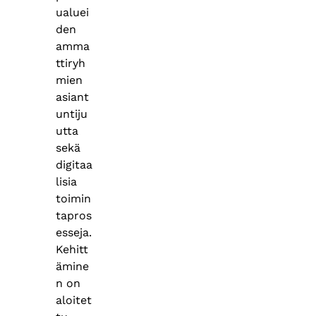
ualuei
den
amma
ttiryh
mien
asiant
untiju
utta
sekä
digitaa
lisia
toimin
tapros
esseja.
Kehitt
ämine
n on
aloitet