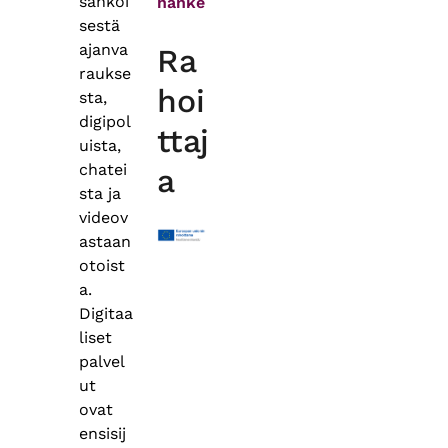
sähköi
hanke
sestä
ajanva
Ra
raukse
hoi
sta,
digipol
ttaj
uista,
chatei
a
sta ja
videov
astaan
otoist
a.
Digitaa
liset
palvel
ut
ovat
ensisij