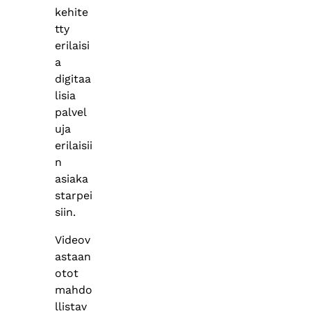
kehite
tty
erilaisi
a
digitaa
lisia
palvel
uja
erilaisii
n
asiaka
starpei
siin.
Videov
astaan
otot
mahdo
llistav