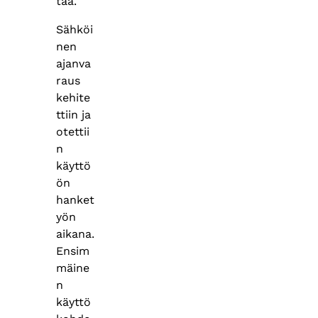
taa.
Sähköi
nen
ajanva
raus
kehite
ttiin ja
otettii
n
käyttö
ön
hanket
yön
aikana.
Ensim
mäine
n
käyttö