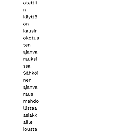
otettii
n
käyttö
ön
kausir
okotus
ten
ajanva
rauksi
ssa.
Sähköi
nen
ajanva
raus
mahdo
llistaa
asiakk
aille
jousta