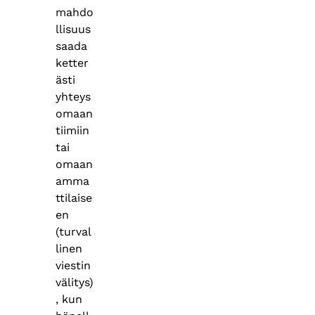
mahdo
llisuus
saada
ketter
ästi
yhteys
omaan
tiimiin
tai
omaan
amma
ttilaise
en
(turval
linen
viestin
välitys)
,​ kun