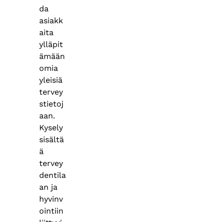
da
asiakk
aita
ylläpit
ämään
omia
yleisiä
tervey
stietoj
aan.
Kysely
sisältä
ä
tervey
dentila
an ja
hyvinv
ointiin