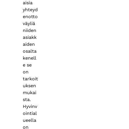
aisia
yhteyd
enotto
väyliä
niiden
asiakk
aiden
osalta
kenell
e se
on
tarkoit
uksen
mukai
sta.
Hyvinv
ointial
ueella
on