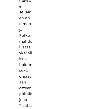
hänell
e
sellain
en on
nimett
y.
Polku
mahdo
llistaa
yksilöll
isen
hoidon
sekä
ohjaav
aan
otteen
polulla
joka
"räätäl