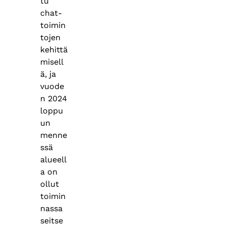
tu
chat-
toimin
tojen
kehittä
misell
ä, ja
vuode
n 2024
loppu
un
menne
ssä
alueell
a on
ollut
toimin
nassa
seitse