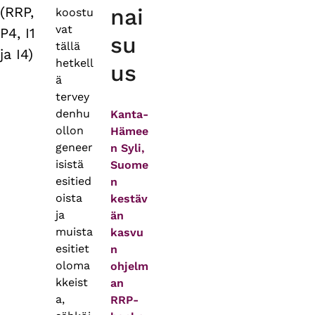
(RRP,
nai
koostu
vat
P4, I1
su
tällä
ja I4)
hetkell
us
ä
tervey
denhu
Kanta-
ollon
Hämee
geneer
n Syli,
isistä
Suome
esitied
n
oista
kestäv
ja
än
muista
kasvu
esitiet
n
oloma
ohjelm
kkeist
an
a,
RRP-