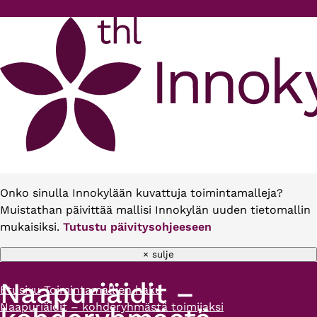
Hyppää pääsisältöön
Onko sinulla Innokylään kuvattuja toimintamalleja?
Muistathan päivittää mallisi Innokylän uuden tietomallin
mukaisiksi.
Tutustu päivitysohjeeseen
× sulje
Naapuriäidit –
Etusivu
Toimintamallien haku
Murupolku
Naapuriäidit – kohderyhmästä toimijaksi