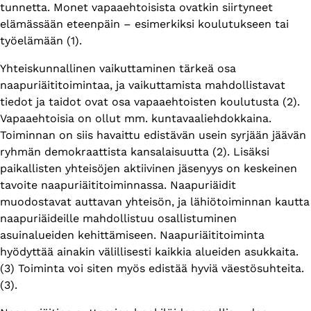
tunnetta. Monet vapaaehtoisista ovatkin siirtyneet
elämässään eteenpäin – esimerkiksi koulutukseen tai
työelämään (1).
Yhteiskunnallinen vaikuttaminen tärkeä osa
naapuriäititoimintaa, ja vaikuttamista mahdollistavat
tiedot ja taidot ovat osa vapaaehtoisten koulutusta (2).
Vapaaehtoisia on ollut mm. kuntavaaliehdokkaina.
Toiminnan on siis havaittu edistävän usein syrjään jäävän
ryhmän demokraattista kansalaisuutta (2). Lisäksi
paikallisten yhteisöjen aktiivinen jäsenyys on keskeinen
tavoite naapuriäititoiminnassa. Naapuriäidit
muodostavat auttavan yhteisön, ja lähiötoiminnan kautta
naapuriäideille mahdollistuu osallistuminen
asuinalueiden kehittämiseen. Naapuriäititoiminta
hyödyttää ainakin välillisesti kaikkia alueiden asukkaita.
(3) Toiminta voi siten myös edistää hyviä väestösuhteita.
(3).