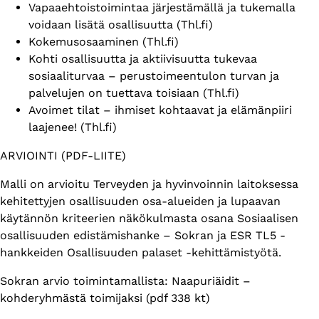
Vapaaehtoistoimintaa järjestämällä ja tukemalla
voidaan lisätä osallisuutta (Thl.fi)
Kokemusosaaminen (Thl.fi)
Kohti osallisuutta ja aktiivisuutta tukevaa
sosiaaliturvaa – perustoimeentulon turvan ja
palvelujen on tuettava toisiaan (Thl.fi)
Avoimet tilat – ihmiset kohtaavat ja elämänpiiri
laajenee! (Thl.fi)
ARVIOINTI (PDF-LIITE)
Malli on arvioitu Terveyden ja hyvinvoinnin laitoksessa
kehitettyjen osallisuuden osa-alueiden ja lupaavan
käytännön kriteerien näkökulmasta osana Sosiaalisen
osallisuuden edistämishanke – Sokran ja ESR TL5 -
hankkeiden Osallisuuden palaset -kehittämistyötä.
Sokran arvio toimintamallista: Naapuriäidit –
kohderyhmästä toimijaksi (pdf 338 kt)