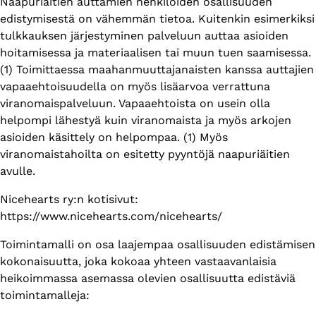
Naapuriäitien auttamien henkilöiden osallisuuden
edistymisestä on vähemmän tietoa. Kuitenkin esimerkiksi
tulkkauksen järjestyminen palveluun auttaa asioiden
hoitamisessa ja materiaalisen tai muun tuen saamisessa.
(1) Toimittaessa maahanmuuttajanaisten kanssa auttajien
vapaaehtoisuudella on myös lisäarvoa verrattuna
viranomaispalveluun. Vapaaehtoista on usein olla
helpompi lähestyä kuin viranomaista ja myös arkojen
asioiden käsittely on helpompaa. (1) Myös
viranomaistahoilta on esitetty pyyntöjä naapuriäitien
avulle.
Nicehearts ry:n kotisivut:
https://www.nicehearts.com/nicehearts/
Toimintamalli on osa laajempaa osallisuuden edistämisen
kokonaisuutta, joka kokoaa yhteen vastaavanlaisia
heikoimmassa asemassa olevien osallisuutta edistäviä
toimintamalleja: