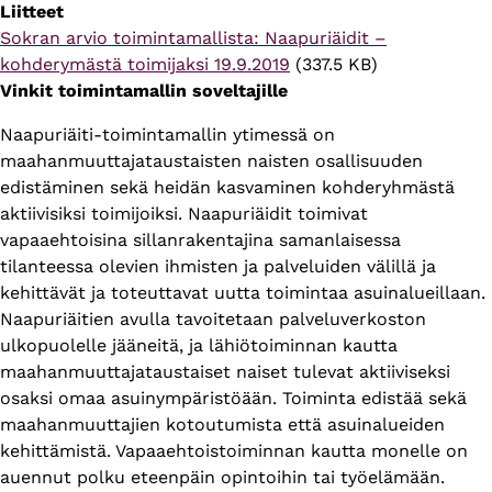
Liitteet
Tiedosto
Sokran arvio toimintamallista: Naapuriäidit –
kohderymästä toimijaksi 19.9.2019
(337.5 KB)
Vinkit toimintamallin soveltajille
Naapuriäiti-toimintamallin ytimessä on
maahanmuuttajataustaisten naisten osallisuuden
edistäminen sekä heidän kasvaminen kohderyhmästä
aktiivisiksi toimijoiksi. Naapuriäidit toimivat
vapaaehtoisina sillanrakentajina samanlaisessa
tilanteessa olevien ihmisten ja palveluiden välillä ja
kehittävät ja toteuttavat uutta toimintaa asuinalueillaan.
Naapuriäitien avulla tavoitetaan palveluverkoston
ulkopuolelle jääneitä, ja lähiötoiminnan kautta
maahanmuuttajataustaiset naiset tulevat aktiiviseksi
osaksi omaa asuinympäristöään. Toiminta edistää sekä
maahanmuuttajien kotoutumista että asuinalueiden
kehittämistä. Vapaaehtoistoiminnan kautta monelle on
auennut polku eteenpäin opintoihin tai työelämään.