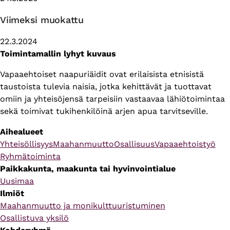
Viimeksi muokattu
22.3.2024
Toimintamallin lyhyt kuvaus
Vapaaehtoiset naapuriäidit ovat erilaisista etnisistä
taustoista tulevia naisia, jotka kehittävät ja tuottavat
omiin ja yhteisöjensä tarpeisiin vastaavaa lähiötoimintaa
sekä toimivat tukihenkilöinä arjen apua tarvitseville.
Aihealueet
Yhteisöllisyys
Maahanmuutto
Osallisuus
Vapaaehtoistyö
Ryhmätoiminta
Paikkakunta, maakunta tai hyvinvointialue
Uusimaa
Ilmiöt
Maahanmuutto ja monikulttuuristuminen
Osallistuva yksilö