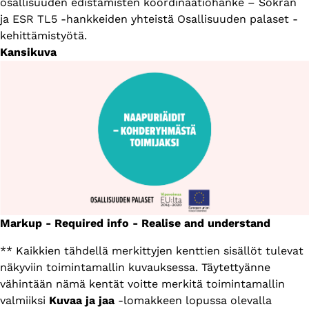
osallisuuden edistämisten koordinaatiohanke – Sokran
ja ESR TL5 -hankkeiden yhteistä Osallisuuden palaset -
kehittämistyötä.
Kansikuva
Markup - Required info - Realise and understand
** Kaikkien tähdellä merkittyjen kenttien sisällöt tulevat
näkyviin toimintamallin kuvauksessa. Täytettyänne
vähintään nämä kentät voitte merkitä toimintamallin
valmiiksi
Kuvaa ja jaa
-lomakkeen lopussa olevalla