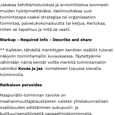
Jakakaa kehittämistuloksia ja arviointitietoa avoimesti
muiden hyödynnettäväksi. Vakiinnuttakaa uusi
toimintatapa osaksi strategiaa tai organisaation
toimintaa, palvelukokonaisuutta tai ketjua. Kertokaa,
miten se tapahtuu ja mitä se vaatii.
Markup - Required info - Describe and share
** Kaikkien tähdellä merkittyjen kenttien sisällöt tulevat
näkyviin toimintamallin kuvauksessa. Täytettyänne
vähintään nämä kentät voitte merkitä toimintamallin
valmiiksi
Kuvaa ja jaa
-lomakkeen lopussa olevalla
toiminnolla.
Ratkaisun perusidea
Naapuriäiti-toiminnan tavoite on
maahanmuuttajataustaisten naisten yhteiskunnallisen
osallisuuden edistäminen sukupuoli- ja
kulttuurisensitiivisellä vapaaehtoistoiminnalla.