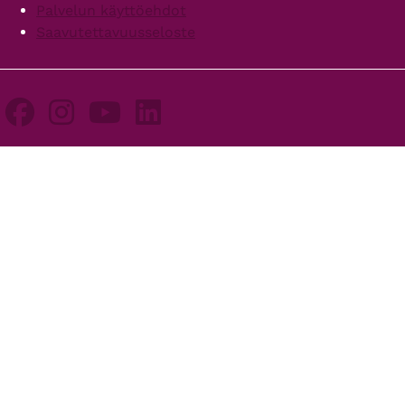
Palvelun käyttöehdot
Saavutettavuusseloste