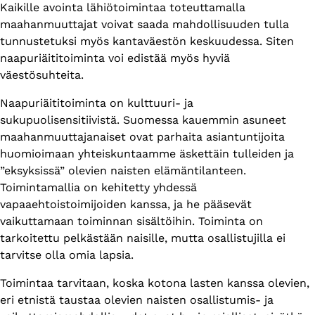
Kaikille avointa lähiötoimintaa toteuttamalla
maahanmuuttajat voivat saada mahdollisuuden tulla
tunnustetuksi myös kantaväestön keskuudessa. Siten
naapuriäititoiminta voi edistää myös hyviä
väestösuhteita.
Naapuriäititoiminta on kulttuuri- ja
sukupuolisensitiivistä. Suomessa kauemmin asuneet
maahanmuuttajanaiset ovat parhaita asiantuntijoita
huomioimaan yhteiskuntaamme äskettäin tulleiden ja
”eksyksissä” olevien naisten elämäntilanteen.
Toimintamallia on kehitetty yhdessä
vapaaehtoistoimijoiden kanssa, ja he pääsevät
vaikuttamaan toiminnan sisältöihin. Toiminta on
tarkoitettu pelkästään naisille, mutta osallistujilla ei
tarvitse olla omia lapsia.
Toimintaa tarvitaan, koska kotona lasten kanssa olevien,
eri etnistä taustaa olevien naisten osallistumis- ja