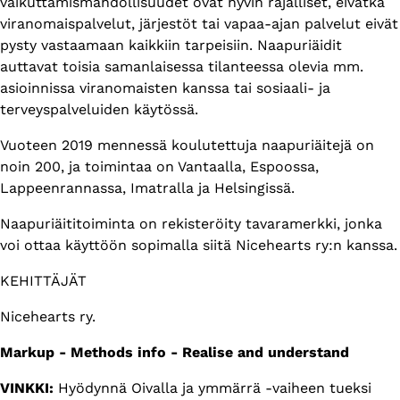
vaikuttamismahdollisuudet ovat hyvin rajalliset, eivätkä
viranomaispalvelut, järjestöt tai vapaa-ajan palvelut eivät
pysty vastaamaan kaikkiin tarpeisiin. Naapuriäidit
auttavat toisia samanlaisessa tilanteessa olevia mm.
asioinnissa viranomaisten kanssa tai sosiaali- ja
terveyspalveluiden käytössä.
Vuoteen 2019 mennessä koulutettuja naapuriäitejä on
noin 200, ja toimintaa on Vantaalla, Espoossa,
Lappeenrannassa, Imatralla ja Helsingissä.
Naapuriäititoiminta on rekisteröity tavaramerkki, jonka
voi ottaa käyttöön sopimalla siitä Nicehearts ry:n kanssa.
KEHITTÄJÄT
Nicehearts ry.
Markup - Methods info - Realise and understand
VINKKI:
Hyödynnä Oivalla ja ymmärrä -vaiheen tueksi