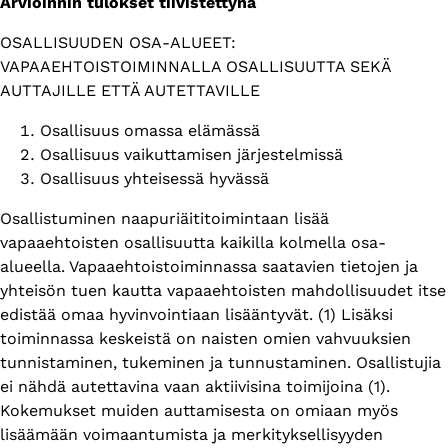
Arvioinnin tulokset tiivistettynä
OSALLISUUDEN OSA-ALUEET:
VAPAAEHTOISTOIMINNALLA OSALLISUUTTA SEKÄ
AUTTAJILLE ETTÄ AUTETTAVILLE
Osallisuus omassa elämässä
Osallisuus vaikuttamisen järjestelmissä
Osallisuus yhteisessä hyvässä
Osallistuminen naapuriäititoimintaan lisää
vapaaehtoisten osallisuutta kaikilla kolmella osa-
alueella. Vapaaehtoistoiminnassa saatavien tietojen ja
yhteisön tuen kautta vapaaehtoisten mahdollisuudet itse
edistää omaa hyvinvointiaan lisääntyvät. (1) Lisäksi
toiminnassa keskeistä on naisten omien vahvuuksien
tunnistaminen, tukeminen ja tunnustaminen. Osallistujia
ei nähdä autettavina vaan aktiivisina toimijoina (1).
Kokemukset muiden auttamisesta on omiaan myös
lisäämään voimaantumista ja merkityksellisyyden