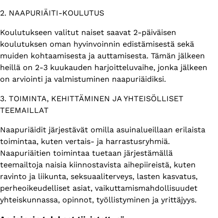
2. NAAPURIÄITI-KOULUTUS
Koulutukseen valitut naiset saavat 2-päiväisen
koulutuksen oman hyvinvoinnin edistämisestä sekä
muiden kohtaamisesta ja auttamisesta. Tämän jälkeen
heillä on 2-3 kuukauden harjoitteluvaihe, jonka jälkeen
on arviointi ja valmistuminen naapuriäidiksi.
3. TOIMINTA, KEHITTÄMINEN JA YHTEISÖLLISET
TEEMAILLAT
Naapuriäidit järjestävät omilla asuinalueillaan erilaista
toimintaa, kuten vertais- ja harrastusryhmiä.
Naapuriäitien toimintaa tuetaan järjestämällä
teemailtoja naisia kiinnostavista aihepiireistä, kuten
ravinto ja liikunta, seksuaaliterveys, lasten kasvatus,
perheoikeudelliset asiat, vaikuttamismahdollisuudet
yhteiskunnassa, opinnot, työllistyminen ja yrittäjyys.