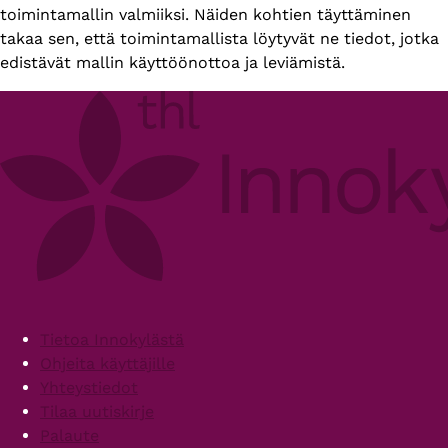
toimintamallin valmiiksi. Näiden kohtien täyttäminen
takaa sen, että toimintamallista löytyvät ne tiedot, jotka
edistävät mallin käyttöönottoa ja leviämistä.
Footer
Tietoa Innokylästä
Ohjeita käyttäjille
Yhteystiedot
Tilaa uutiskirje
Palaute