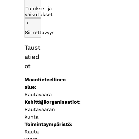
Tulokset ja
vaikutukset
Siirrettävyys
Taust
atied
ot
Maantieteellinen
alue
Rautavaara
Kehittäjäorganisaatiot
Rautavaaran
kunta
Toimintaympäristö
Rauta