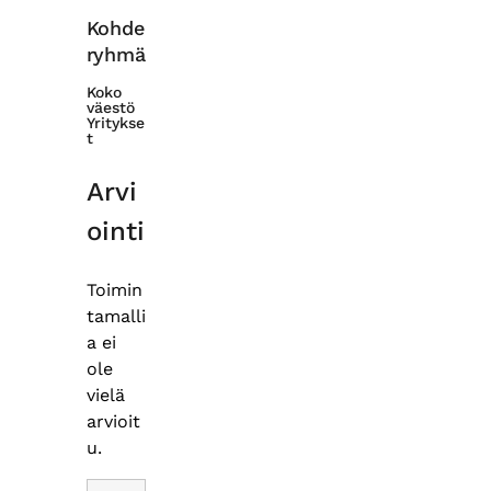
Kohde
ryhmä
Koko
väestö
Yritykse
t
Arvi
ointi
Toimin
tamalli
a ei
ole
vielä
arvioit
u.