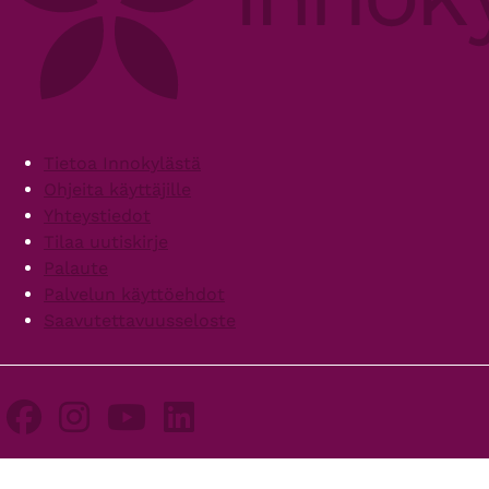
Footer
Tietoa Innokylästä
Ohjeita käyttäjille
Yhteystiedot
Tilaa uutiskirje
Palaute
Palvelun käyttöehdot
Saavutettavuusseloste