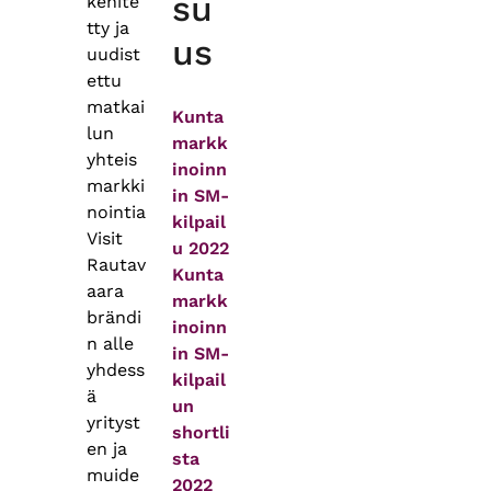
su
kehite
tty ja
us
uudist
ettu
matkai
Kunta
lun
markk
yhteis
inoinn
markki
in SM-
nointia
kilpail
Visit
u 2022
Rautav
Kunta
aara
markk
brändi
inoinn
n alle
in SM-
yhdess
kilpail
ä
un
yrityst
shortli
en ja
sta
muide
2022