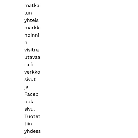
matkai
lun
yhteis
markki
noinni
n
visitra
utavaa
ra.fi
verkko
sivut
ja
Faceb
ook-
sivu.
Tuotet
tiin
yhdess