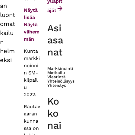
tabs
ylläpit
an
Näytä
äjät
luont
lisää
omat
Näytä
Asi
vähem
kailu
asa
män
n
nat
helm
Kunta
markki
eksi
noinni
Markkinointi
n SM-
Matkailu
Viestintä
kilpail
Yhteisöllisyys
Yhteistyö
u
2022:
Ko
Rautav
ko
aaran
kunna
nai
ssa on