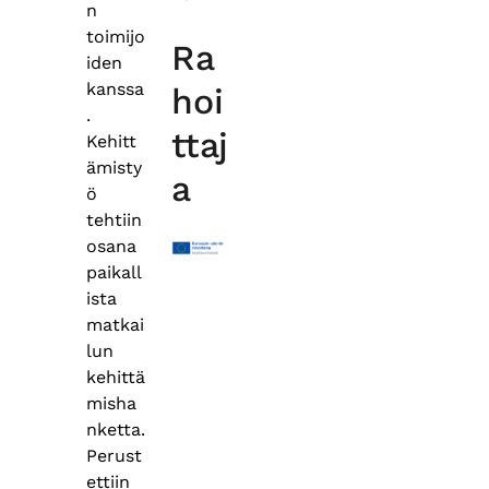
n
toimijo
Ra
iden
kanssa
hoi
.
ttaj
Kehitt
ämisty
a
ö
tehtiin
osana
paikall
ista
matkai
lun
kehittä
misha
nketta.
Perust
ettiin