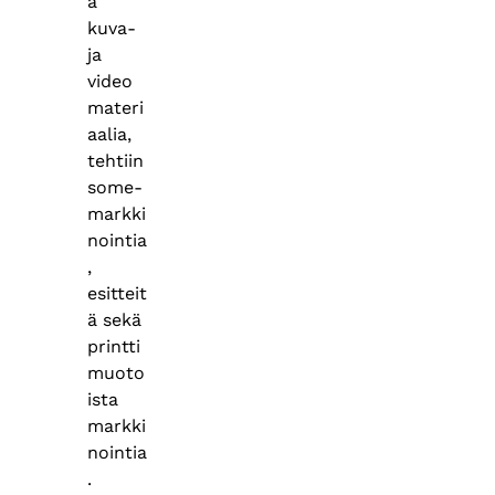
ä
kuva-
ja
video
materi
aalia,
tehtiin
some-
markki
nointia
,
esitteit
ä sekä
printti
muoto
ista
markki
nointia
.