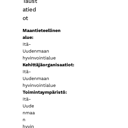
Taust
atied
ot
Maantieteellinen
alue
Itä-
Uudenmaan
hyvinvointialue
Kehittäjäorganisaatiot
Itä-
Uudenmaan
hyvinvointialue
Toimintaympäristö
Itä-
Uude
nmaa
n
hyvin