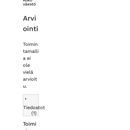
väestö
Arvi
ointi
Toimin
tamalli
a ei
ole
vielä
arvioit
u.
Tiedostot
(1)
Toimi