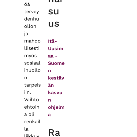
öä
su
tervey
denhu
us
ollon
ja
mahdo
Itä-
llisesti
Uusim
myös
aa -
sosiaal
Suome
ihuollo
n
n
kestäv
tarpeis
än
iin.
kasvu
Vaihto
n
ehtoin
ohjelm
a oli
a
renkail
la
Ra
liikkuv