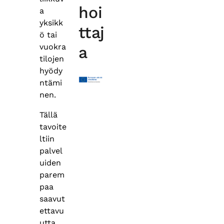
hoi
a
yksikk
ttaj
ö tai
vuokra
a
tilojen
hyödy
ntämi
nen.
Tällä
tavoite
ltiin
palvel
uiden
parem
paa
saavut
ettavu
utta