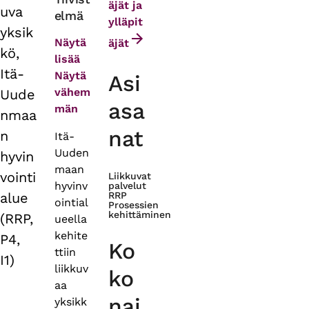
äjät ja
uva
elmä
tabs
ylläpit
yksik
Näytä
äjät
kö,
lisää
Itä-
Näytä
Asi
vähem
Uude
asa
män
nmaa
nat
n
Itä-
Uuden
hyvin
maan
vointi
Liikkuvat
hyvinv
palvelut
alue
RRP
ointial
Prosessien
kehittäminen
(RRP,
ueella
kehite
P4,
Ko
ttiin
I1)
liikkuv
ko
aa
nai
yksikk