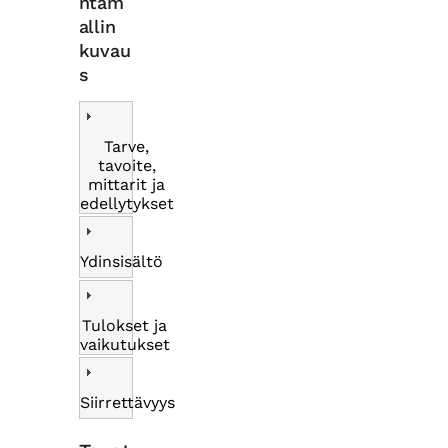
ntam
allin
kuvau
s
Tarve,
tavoite,
mittarit ja
edellytykset
Ydinsisältö
Tulokset ja
vaikutukset
Siirrettävyys