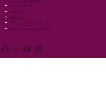
Yhteystiedot
Tilaa uutiskirje
Palaute
Palvelun käyttöehdot
Saavutettavuusseloste