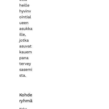
heille
hyvinv
ointial
ueen
asukka
ille,
jotka
asuvat
kauem
pana
tervey
sasemi
sta.
Kohde
ryhmä
Koko