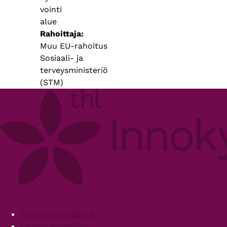
vointi
alue
Rahoittaja
Muu EU-rahoitus
Sosiaali- ja
terveysministeriö
(STM)
Footer
Tietoa Innokylästä
Ohjeita käyttäjille