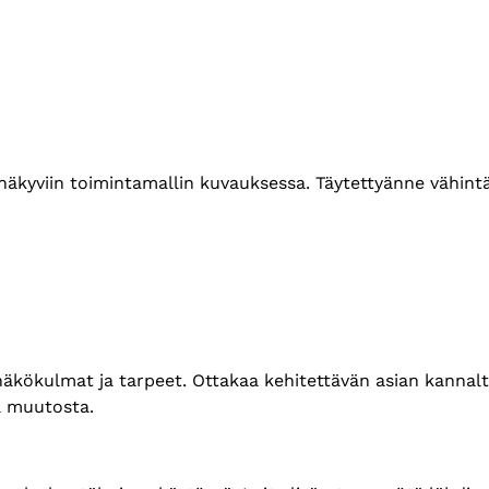
t näkyviin toimintamallin kuvauksessa. Täytettyänne vähin
 näkökulmat ja tarpeet. Ottakaa kehitettävän asian kannal
aa muutosta.