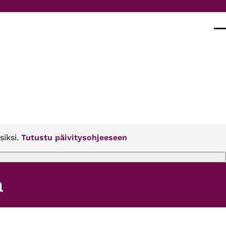
Val
siksi.
Tutustu päivitysohjeeseen
a