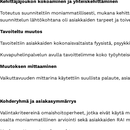
Kehittäjäjoukon kokoaminen ja yhteiskehittäminen
Toteutus suunniteltiin moniammatillisesti, mukana kehittäm
suunnittelun lähtökohtana oli asiakkaiden tarpeet ja toiv
Tavoiteltu muutos
Tavoiteltiin asiakkaiden kokonaisvaltaista fyysistä, psyykk
Kuvapuhelinpalvelun avulla tavoittelimme koko työyhteis
Muutoksen mittaaminen
Vaikuttavuuden mittarina käytettiin suullista palaute, a
Kohderyhmä ja asiakasymmärrys
Valintakriteereinä omaishoitoperheet, jotka eivät käytä 
osalta moniammatillinen arviointi sekä asiakkaiden RAI m