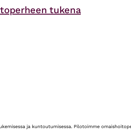
itoperheen tukena
tukemisessa ja kuntoutumisessa. Pilotoimme omaishoitop