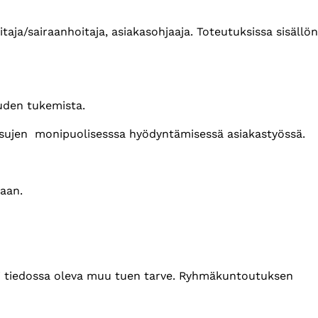
taja/sairaanhoitaja, asiakasohjaaja. Toteutuksissa sisällön
suuden tukemista.
aisujen monipuolisesssa hyödyntämisessä asiakastyössä.
saan.
/tai tiedossa oleva muu tuen tarve. Ryhmäkuntoutuksen