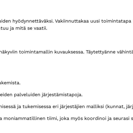
uiden hyödynnettäväksi. Vakiinnuttakaa uusi toimintatapa o
uu ja mitä se vaatii.
t näkyviin toimintamallin kuvauksessa. Täytettyänne vähin
ukemista.
eiden palveluiden järjestämistapoja.
sessä ja tukemisessa eri järjestäjien malliksi (kunnat, jär
a moniammatillinen tiimi, joka myös koordinoi ja seurasi s