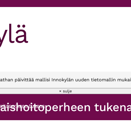
athan päivittää mallisi Innokylän uuden tietomallin mukai
× sulje
aishoitoperheen tuken
oitoperheen tukena