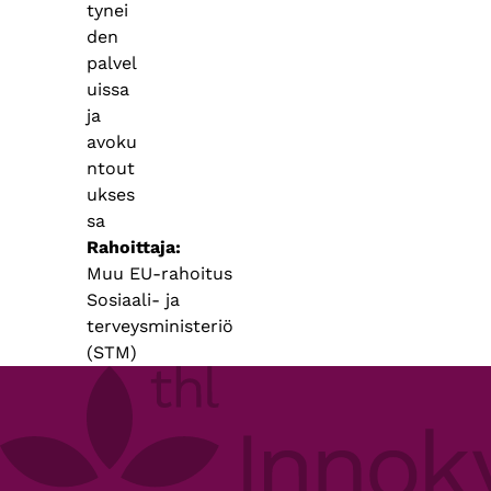
tynei
den
palvel
uissa
ja
avoku
ntout
ukses
sa
Rahoittaja
Muu EU-rahoitus
Sosiaali- ja
terveysministeriö
(STM)