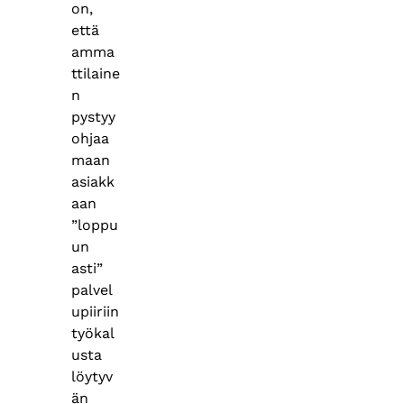
on,
että
amma
ttilaine
n
pystyy
ohjaa
maan
asiakk
aan
”loppu
un
asti”
palvel
upiiriin
työkal
usta
löytyv
än