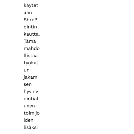
käytet
ään
ShreP
ointin
kautta.
Tämä
mahdo
llistaa
työkal
un
jakami
sen
hyvinv
ointial
ueen
toimijo
iden
lisäksi