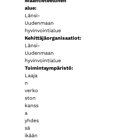
Maantieteellinen
alue
Länsi-
Uudenmaan
hyvinvointialue
Kehittäjäorganisaatiot
Länsi-
Uudenmaan
hyvinvointialue
Toimintaympäristö
Laaja
n
verko
ston
kanss
a
yhdes
sä
ikään