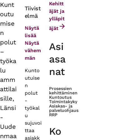
Kehitt
Kunt
Primary
Tiivist
äjät ja
outu
elmä
tabs
ylläpit
mise
Näytä
äjät
n
lisää
polut
Näytä
Asi
vähem
–
asa
män
työka
nat
lu
Kunto
utuise
amm
n
attilai
Prosessien
polut
kehittäminen
sille​,
Kuntoutus
-
Toimintakyky
Asiakas- ja
Länsi
työkal
palveluohjaus
RRP
u
-
sujuvoi
Uude
Ko
ttaa
nmaa
asiakk