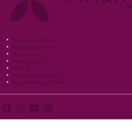
Footer
Tietoa Innokylästä
Ohjeita käyttäjille
Yhteystiedot
Tilaa uutiskirje
Palaute
Palvelun käyttöehdot
Saavutettavuusseloste