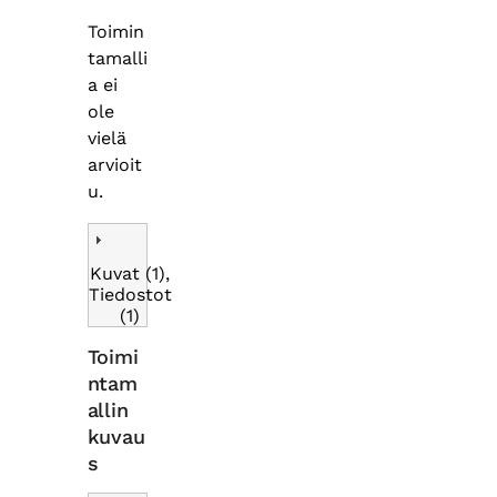
Toimin
tamalli
a ei
ole
vielä
arvioit
u.
Kuvat (1),
Tiedostot
(1)
Toimi
ntam
allin
kuvau
s