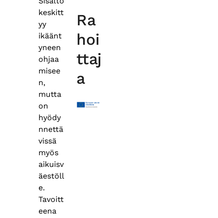
Sisältö
keskitt
Ra
yy
hoi
ikäänt
yneen
ttaj
ohjaa
misee
a
n,
mutta
on
hyödy
nnettä
vissä
myös
aikuisv
äestöll
e.
Tavoitt
eena