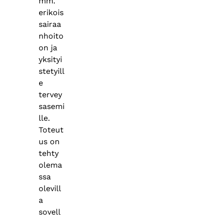
mm.
erikois
sairaa
nhoito
on ja
yksityi
stetyill
e
tervey
sasemi
lle.
Toteut
us on
tehty
olema
ssa
olevill
a
sovell