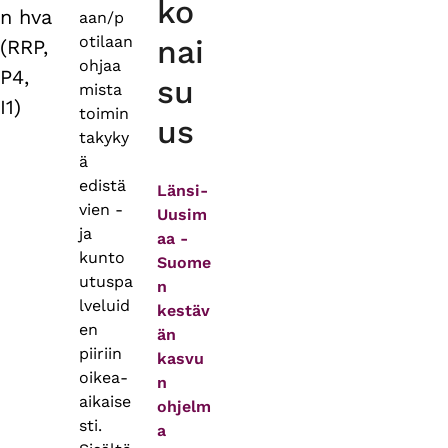
ko
n hva
aan/p
otilaan
nai
(RRP,
ohjaa
P4,
su
mista
I1)
toimin
us
takyky
ä
edistä
Länsi-
vien -
Uusim
ja
aa -
kunto
Suome
utuspa
n
lveluid
kestäv
en
än
piiriin
kasvu
oikea-
n
aikaise
ohjelm
sti.
a