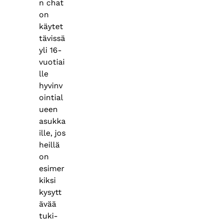
n chat
on
käytet
tävissä
yli 16-
vuotiai
lle
hyvinv
ointial
ueen
asukka
ille, jos
heillä
on
esimer
kiksi
kysytt
ävää
tuki-