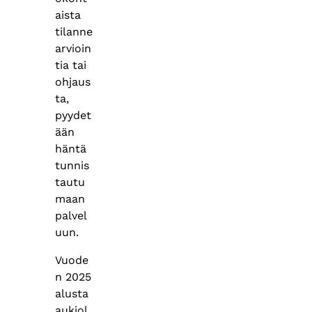
aista
tilanne
arvioin
tia tai
ohjaus
ta,
pyydet
ään
häntä
tunnis
tautu
maan
palvel
uun.
Vuode
n 2025
alusta
aukiol