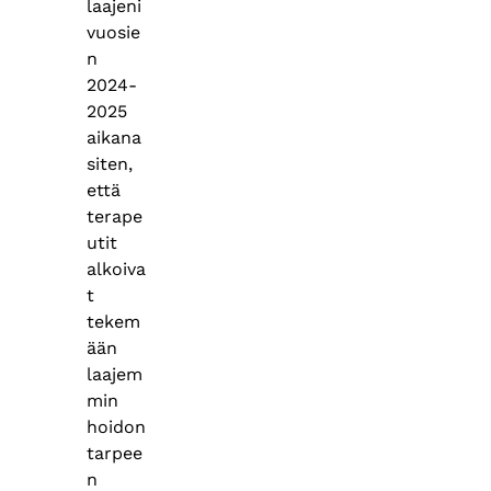
laajeni
vuosie
n
2024-
2025
aikana
siten,
että
terape
utit
alkoiva
t
tekem
ään
laajem
min
hoidon
tarpee
n