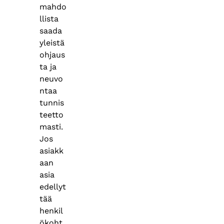
mahdo
llista
saada
yleistä
ohjaus
ta ja
neuvo
ntaa
tunnis
teetto
masti.
Jos
asiakk
aan
asia
edellyt
tää
henkil
ökoht