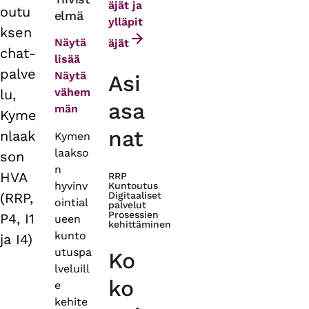
äjät ja
outu
elmä
tabs
ylläpit
ksen
Näytä
äjät
chat-
lisää
palve
Näytä
Asi
vähem
lu,
asa
män
Kyme
nat
nlaak
Kymen
laakso
son
n
HVA
RRP
hyvinv
Kuntoutus
(RRP,
Digitaaliset
ointial
palvelut
Prosessien
P4, I1
ueen
kehittäminen
kunto
ja I4)
utuspa
Ko
lveluill
ko
e
kehite