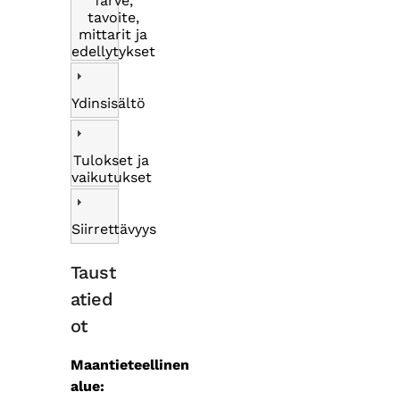
Tarve,
tavoite,
mittarit ja
edellytykset
Ydinsisältö
Tulokset ja
vaikutukset
Siirrettävyys
Taust
atied
ot
Maantieteellinen
alue