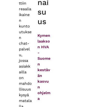
nai
ttiin
reaalia
su
ikaine
us
n
kunto
utukse
Kymen
n
laakso
chat-
n HVA
palvel
-
u,
Suome
jossa
n
asiakk
kestäv
ailla
än
on
kasvu
mahdo
n
llisuus
ohjelm
kysyä
a
matala
lla