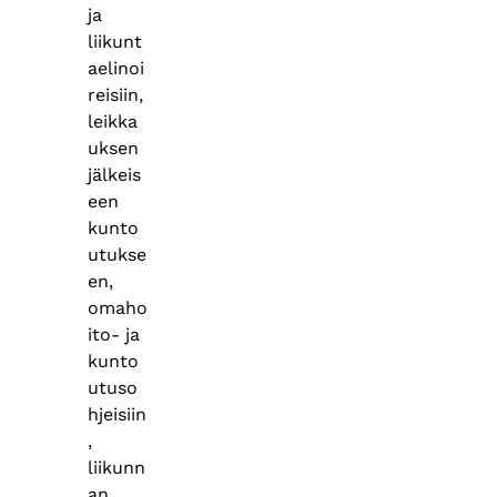
ja
liikunt
aelinoi
reisiin,
leikka
uksen
jälkeis
een
kunto
utukse
en,
omaho
ito- ja
kunto
utuso
hjeisiin
,
liikunn
an