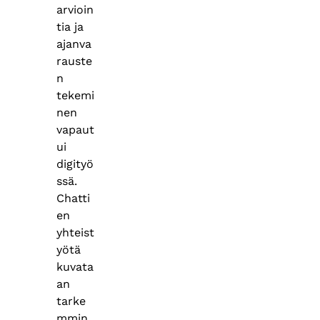
arvioin
tia ja
ajanva
rauste
n
tekemi
nen
vapaut
ui
digityö
ssä.
Chatti
en
yhteist
yötä
kuvata
an
tarke
mmin