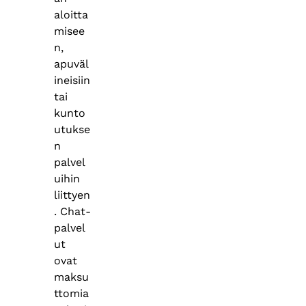
aloitta
misee
n,
apuväl
ineisiin
tai
kunto
utukse
n
palvel
uihin
liittyen
. Chat-
palvel
ut
ovat
maksu
ttomia