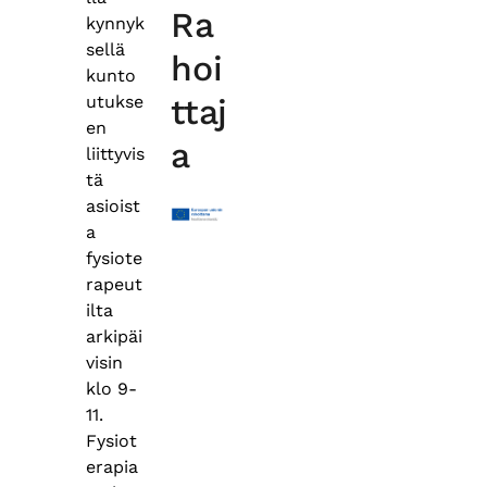
Ra
kynnyk
sellä
hoi
kunto
utukse
ttaj
en
a
liittyvis
tä
asioist
a
fysiote
rapeut
ilta
arkipäi
visin
klo 9-
11.
Fysiot
erapia