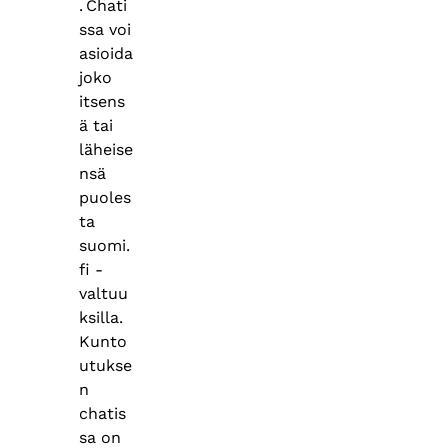
. Chati
ssa voi
asioida
joko
itsens
ä tai
läheise
nsä
puoles
ta
suomi.
fi -
valtuu
ksilla.
Kunto
utukse
n
chatis
sa on