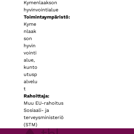
Kymenlaakson
hyvinvointialue
Toimintaympäristö
Kyme
nlaak
son
hyvin
vointi
alue,
kunto
utusp
alvelu
t
Rahoittaja
Muu EU-rahoitus
Sosiaali- ja
terveysministeriö
(STM)