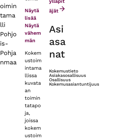
tabs
ylläpit
oimin
Näytä
äjät
tama
lisää
lli
Näytä
Asi
vähem
Pohjo
asa
män
is-
nat
Pohja
Kokem
ustoim
nmaa
intama
Kokemustieto
llissa
Asiakasosallisuus
Osallisuus
kuvata
Kokemusasiantuntijuus
an
toimin
tatapo
ja,
joissa
kokem
ustoim