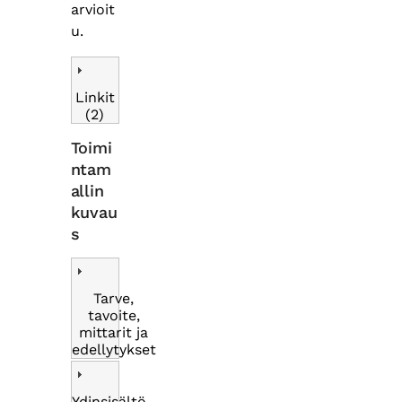
arvioit
u.
Linkit
(2)
Toimi
ntam
allin
kuvau
s
Tarve,
tavoite,
mittarit ja
edellytykset
Ydinsisältö