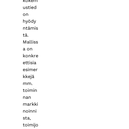
kokem
ustied
on
hyödy
ntämis
tä.
Malliss
a on
konkre
ettisia
esimer
kkejä
mm.
toimin
nan
markki
noinni
sta,
toimijo