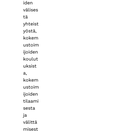
iden
välises
tä
yhteist
yöstä,
kokem
ustoim
ijoiden
koulut
uksist
a,
kokem
ustoim
ijoiden
tilaami
sesta
ja
välittä
misest