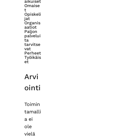
aikuiset
Omaise
t
Opiskeli
jat
Organis
aatiot
Paljon
palvelui
ta
tarvitse
vat
Perheet
Työikäis
et
Arvi
ointi
Toimin
tamalli
a ei
ole
vielä