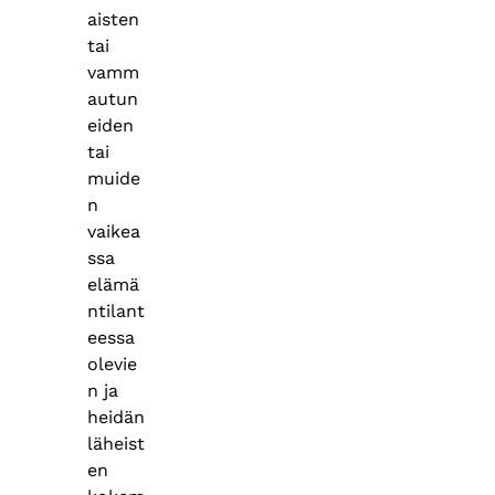
aisten
tai
vamm
autun
eiden
tai
muide
n
vaikea
ssa
elämä
ntilant
eessa
olevie
n ja
heidän
läheist
en