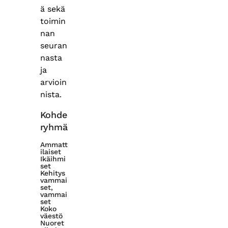
ä sekä
toimin
nan
seuran
nasta
ja
arvioin
nista.
Kohde
ryhmä
Ammatt
ilaiset
Ikäihmi
set
Kehitys
vammai
set,
vammai
set
Koko
väestö
Nuoret