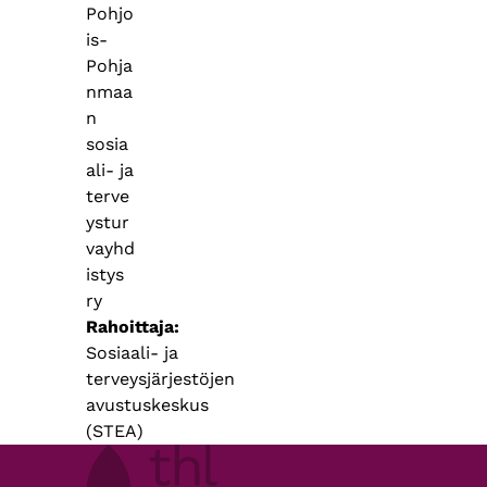
Pohjo
is-
Pohja
nmaa
n
sosia
ali- ja
terve
ystur
vayhd
istys
ry
Rahoittaja
Sosiaali- ja
terveysjärjestöjen
avustuskeskus
(STEA)