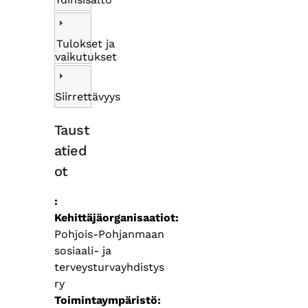
Tulokset ja
vaikutukset
Siirrettävyys
Taust
atied
ot
Kehittäjäorganisaatiot
Pohjois-Pohjanmaan
sosiaali- ja
terveysturvayhdistys
ry
Toimintaympäristö