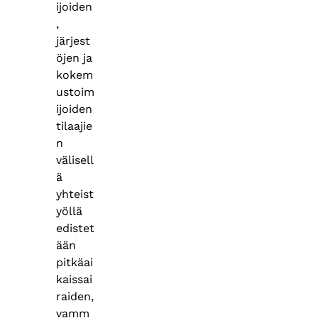
ijoiden
,
järjest
öjen ja
kokem
ustoim
ijoiden
tilaajie
n
välisell
ä
yhteist
yöllä
edistet
ään
pitkäai
kaissai
raiden,
vamm