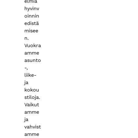
elmiä
hyvinv
oinnin
edistä
misee
n.
Vuokra
amme
asunto
-,
liike-
ja
kokou
stiloja.
Vaikut
amme
ja
vahvist
amme