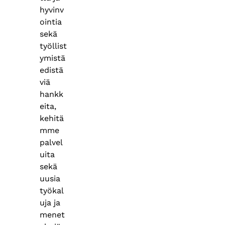
hyvinv
ointia
sekä
työllist
ymistä
edistä
viä
hankk
eita,
kehitä
mme
palvel
uita
sekä
uusia
työkal
uja ja
menet