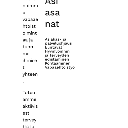
Asi
noimm
asa
e
vapaae
nat
htoist
oimint
Asiakas- ja
aa ja
palveluohjaus
tuom
Elintavat
Hyvinvoinnin
me
ja terveyden
edistäminen
ihmise
Kohtaaminen
t
Vapaaehtoistyö
yhteen
.
Toteut
amme
aktiivis
esti
tervey
ttä ja