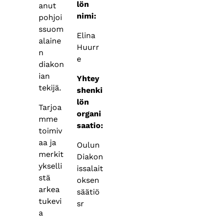
lön
anut
nimi:
pohjoi
ssuom
Elina
alaine
Huurr
n
e
diakon
ian
Yhtey
tekijä.
shenki
lön
Tarjoa
organi
mme
saatio:
toimiv
aa ja
Oulun
merkit
Diakon
ykselli
issalait
stä
oksen
arkea
säätiö
tukevi
sr
a