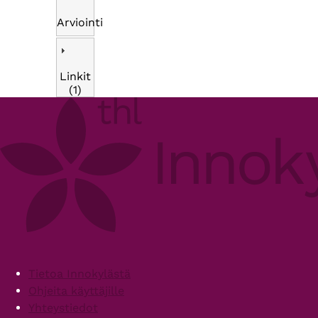
Arviointi
Linkit
(1)
Footer
Tietoa Innokylästä
Ohjeita käyttäjille
Yhteystiedot