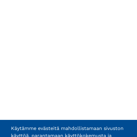
Käytämme evästeitä mahdollistamaan sivuston
käyttöä, parantamaan käyttökokemusta ja