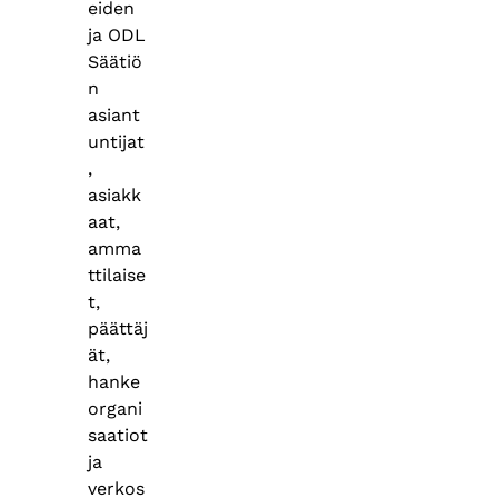
eiden
ja ODL
Säätiö
n
asiant
untijat
,
asiakk
aat,
amma
ttilaise
t,
päättäj
ät,
hanke
organi
saatiot
ja
verkos