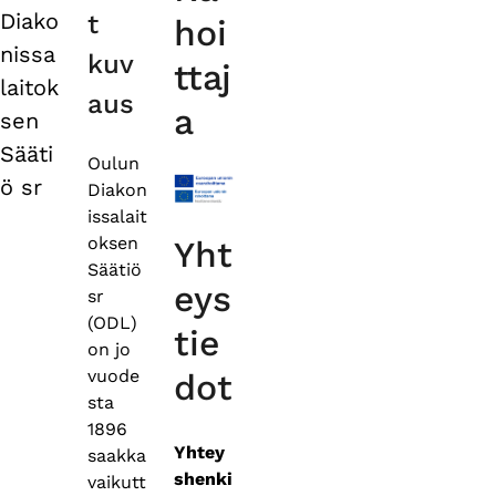
tabs
Diako
t
hoi
nissa
kuv
ttaj
laitok
aus
a
sen
Sääti
Oulun
ö sr
Diakon
issalait
oksen
Yht
Säätiö
eys
sr
(ODL)
tie
on jo
vuode
dot
sta
1896
Yhtey
saakka
shenki
vaikutt