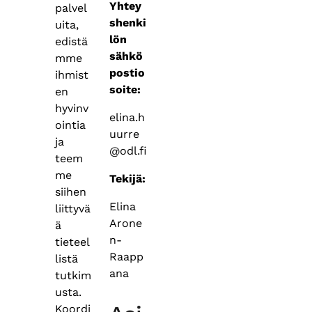
Yhtey
palvel
shenki
uita,
lön
edistä
sähkö
mme
postio
ihmist
soite:
en
hyvinv
elina.h
ointia
uurre
ja
@odl.fi
teem
me
Tekijä:
siihen
Elina
liittyvä
Arone
ä
n-
tieteel
Raapp
listä
ana
tutkim
usta.
Koordi