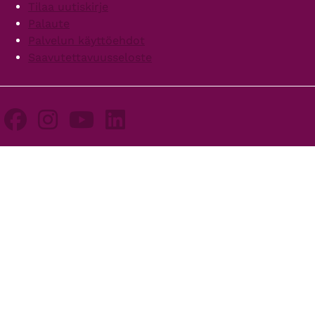
Tilaa uutiskirje
Palaute
Palvelun käyttöehdot
Saavutettavuusseloste