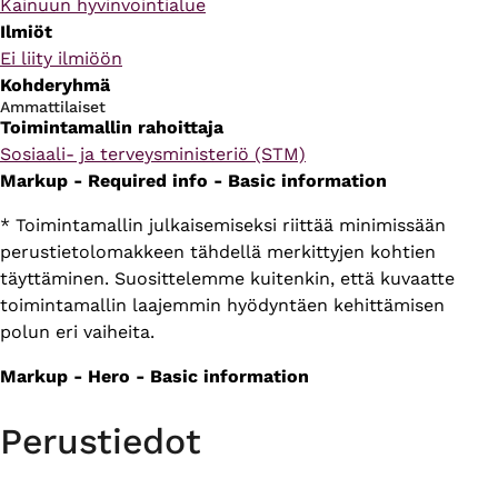
Kainuun hyvinvointialue
Ilmiöt
Ei liity ilmiöön
Kohderyhmä
Ammattilaiset
Toimintamallin rahoittaja
Sosiaali- ja terveysministeriö (STM)
Markup - Required info - Basic information
* Toimintamallin julkaisemiseksi riittää minimissään
perustietolomakkeen tähdellä merkittyjen kohtien
täyttäminen. Suosittelemme kuitenkin, että kuvaatte
toimintamallin laajemmin hyödyntäen kehittämisen
polun eri vaiheita.
Markup - Hero - Basic information
Perustiedot