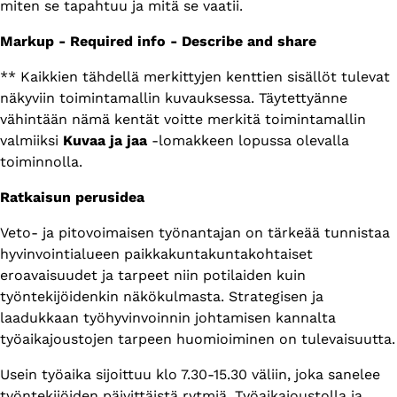
miten se tapahtuu ja mitä se vaatii.
Markup - Required info - Describe and share
** Kaikkien tähdellä merkittyjen kenttien sisällöt tulevat
näkyviin toimintamallin kuvauksessa. Täytettyänne
vähintään nämä kentät voitte merkitä toimintamallin
valmiiksi
Kuvaa ja jaa
-lomakkeen lopussa olevalla
toiminnolla.
Ratkaisun perusidea
Veto- ja pitovoimaisen työnantajan on tärkeää tunnistaa
hyvinvointialueen paikkakuntakuntakohtaiset
eroavaisuudet ja tarpeet niin potilaiden kuin
työntekijöidenkin näkökulmasta. Strategisen ja
laadukkaan työhyvinvoinnin johtamisen kannalta
työaikajoustojen tarpeen huomioiminen on tulevaisuutta.
Usein työaika sijoittuu klo 7.30-15.30 väliin, joka sanelee
työntekijöiden päivittäistä rytmiä. Työaikajoustolla ja