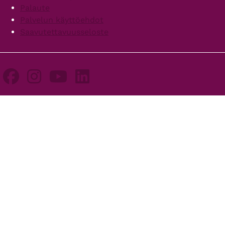
Palaute
Palvelun käyttöehdot
Saavutettavuusseloste