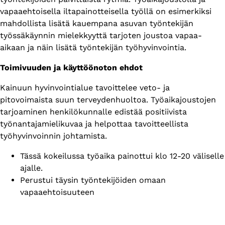
vapaaehtoisella iltapainotteisella työllä on esimerkiksi
mahdollista lisätä kauempana asuvan työntekijän
työssäkäynnin mielekkyyttä tarjoten joustoa vapaa-
aikaan ja näin lisätä työntekijän työhyvinvointia.
Toimivuuden ja käyttöönoton ehdot
Kainuun hyvinvointialue tavoittelee veto- ja
pitovoimaista suun terveydenhuoltoa. Työaikajoustojen
tarjoaminen henkilökunnalle edistää positiivista
työnantajamielikuvaa ja helpottaa tavoitteellista
työhyvinvoinnin johtamista.
Tässä kokeilussa työaika painottui klo 12-20 väliselle
ajalle.
Perustui täysin työntekijöiden omaan
vapaaehtoisuuteen