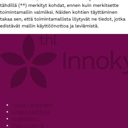
tähdillä (**) merkityt kohdat, ennen kuin merkitsette
toimintamallin valmiiksi. Näiden kohtien täyttäminen
takaa sen, että toimintamallista löytyvät ne tiedot, jotka
edistävät mallin käyttöönottoa ja leviämistä.
Footer
Tietoa Innokylästä
Ohjeita käyttäjille
Yhteystiedot
Tilaa uutiskirje