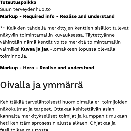
Toteutuspaikka
Suun terveydenhuolto
Markup - Required info - Realise and understand
** Kaikkien tähdellä merkittyjen kenttien sisällöt tulevat
näkyviin toimintamallin kuvauksessa. Täytettyänne
vähintään nämä kentät voitte merkitä toimintamallin
valmiiksi
Kuvaa ja jaa
-lomakkeen lopussa olevalla
toiminnolla.
Markup - Hero - Realise and understand
Oivalla ja ymmärrä
Kehittäkää tarvelähtöisesti huomioimalla eri toimijoiden
näkökulmat ja tarpeet. Ottakaa kehitettävän asian
kannalta merkitykselliset toimijat ja kumppanit mukaan
heti kehittämisprosessin alusta alkaen. Ohjatkaa ja
fasilitoikaa muutosta.