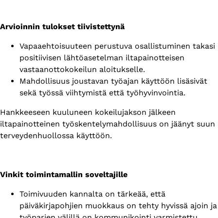
Arvioinnin tulokset tiivistettynä
Vapaaehtoisuuteen perustuva osallistuminen takasi
positiivisen lähtöasetelman iltapainotteisen
vastaanottokokeilun aloitukselle.
Mahdollisuus joustavan työajan käyttöön lisäsivät
sekä työssä viihtymistä että työhyvinvointia.
Hankkeeseen kuuluneen kokeilujakson jälkeen
iltapainotteinen työskentelymahdollisuus on jäänyt suun
terveydenhuollossa käyttöön.
Vinkit toimintamallin soveltajille
Toimivuuden kannalta on tärkeää, että
päiväkirjapohjien muokkaus on tehty hyvissä ajoin ja
työparien välillä on kommunikointi varmistettu