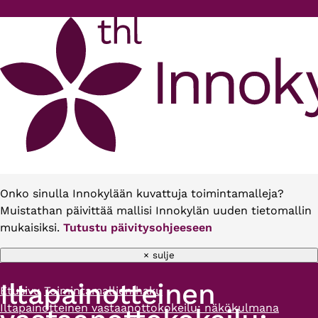
Hyppää pääsisältöön
Onko sinulla Innokylään kuvattuja toimintamalleja?
Muistathan päivittää mallisi Innokylän uuden tietomallin
mukaisiksi.
Tutustu päivitysohjeeseen
× sulje
Iltapainotteinen
Etusivu
Toimintamallien haku
Murupolku
Iltapainotteinen vastaanottokokeilu: näkökulmana