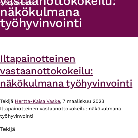
vastaanottokokeilu:
työhyvinvointi
näkökulmana
työhyvinvointi
Iltapainotteinen
vastaanottokokeilu:
näkökulmana työhyvinvointi
Tekijä
Hertta-Kaisa Vaske
, 7 maaliskuu 2023
Iltapainotteinen vastaanottokokeilu: näkökulmana
työhyvinvointi
Tekijä