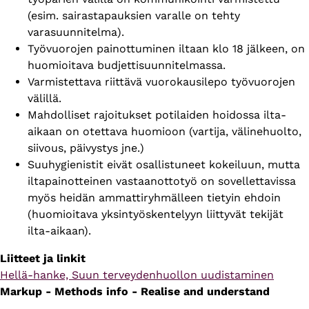
(esim. sairastapauksien varalle on tehty
varasuunnitelma).
Työvuorojen painottuminen iltaan klo 18 jälkeen, on
huomioitava budjettisuunnitelmassa.
Varmistettava riittävä vuorokausilepo työvuorojen
välillä.
Mahdolliset rajoitukset potilaiden hoidossa ilta-
aikaan on otettava huomioon (vartija, välinehuolto,
siivous, päivystys jne.)
Suuhygienistit eivät osallistuneet kokeiluun, mutta
iltapainotteinen vastaanottotyö on sovellettavissa
myös heidän ammattiryhmälleen tietyin ehdoin
(huomioitava yksintyöskentelyyn liittyvät tekijät
ilta-aikaan).
Liitteet ja linkit
Verkkosivun
Hellä-hanke, Suun ter­vey­den­huol­lon uu­dis­ta­mi­nen
osoite
Markup - Methods info - Realise and understand