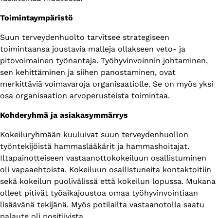
Toimintaympäristö
Suun terveydenhuolto tarvitsee strategiseen
toimintaansa joustavia malleja ollakseen veto- ja
pitovoimainen työnantaja. Työhyvinvoinnin johtaminen,
sen kehittäminen ja siihen panostaminen, ovat
merkittäviä voimavaroja organisaatiolle. Se on myös yksi
osa organisaation arvoperusteista toimintaa.
Kohderyhmä ja asiakasymmärrys
Kokeiluryhmään kuuluivat suun terveydenhuollon
työntekijöistä hammaslääkärit ja hammashoitajat.
Iltapainotteiseen vastaanottokokeiluun osallistuminen
oli vapaaehtoista. Kokeiluun osallistuneita kontaktoitiin
sekä kokeilun puolivälissä että kokeilun lopussa. Mukana
olleet pitivät työaikajoustoa omaa työhyvinvointiaan
lisäävänä tekijänä. Myös potilailta vastaanotolla saatu
palaute oli positiivista.