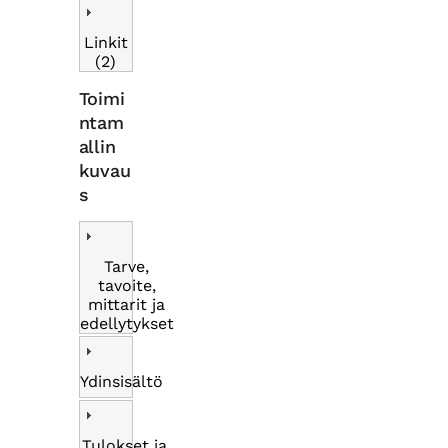
Linkit
(2)
Toimi
ntam
allin
kuvau
s
Tarve,
tavoite,
mittarit ja
edellytykset
Ydinsisältö
Tulokset ja