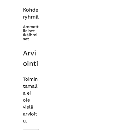
Kohde
ryhmä
Ammatt
ilaiset
Ikäihmi
set
Arvi
ointi
Toimin
tamalli
a ei
ole
vielä
arvioit
u.