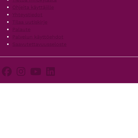
Ohjeita käyttäjille
Yhteystiedot
Tilaa uutiskirje
Palaute
Palvelun käyttöehdot
Saavutettavuusseloste