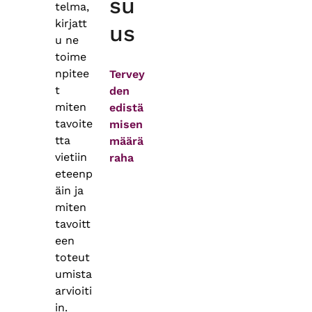
su
telma,
kirjatt
us
u ne
toime
npitee
Tervey
t
den
miten
edistä
tavoite
misen
tta
määrä
vietiin
raha
eteenp
äin ja
miten
tavoitt
een
toteut
umista
arvioiti
in.