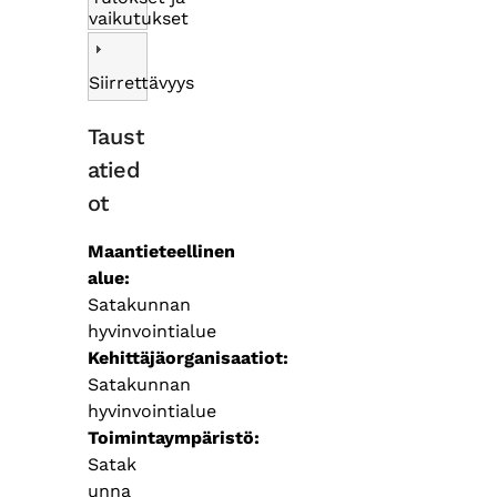
vaikutukset
Siirrettävyys
Taust
atied
ot
Maantieteellinen
alue
Satakunnan
hyvinvointialue
Kehittäjäorganisaatiot
Satakunnan
hyvinvointialue
Toimintaympäristö
Satak
unna