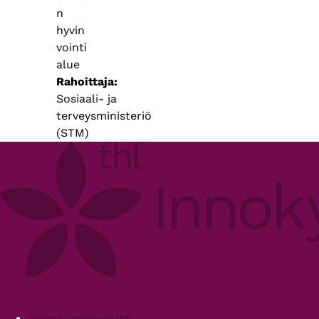
n
hyvin
vointi
alue
Rahoittaja
Sosiaali- ja
terveysministeriö
(STM)
Footer
Tietoa Innokylästä