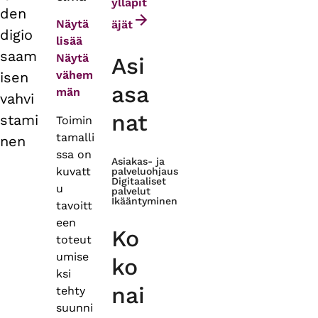
tabs
ylläpit
den
Näytä
äjät
digio
lisää
saam
Näytä
Asi
vähem
isen
asa
män
vahvi
nat
stami
Toimin
tamalli
nen
ssa on
Asiakas- ja
kuvatt
palveluohjaus
Digitaaliset
u
palvelut
Ikääntyminen
tavoitt
een
Ko
toteut
umise
ko
ksi
nai
tehty
suunni