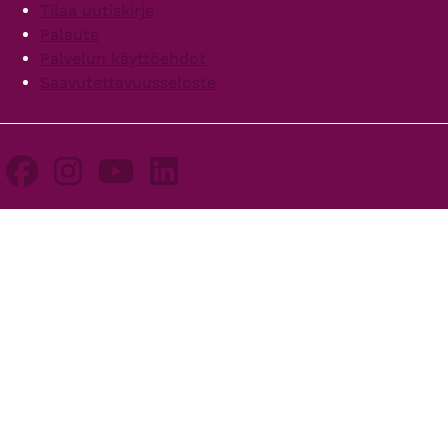
Tilaa uutiskirje
Palaute
Palvelun käyttöehdot
Saavutettavuusseloste