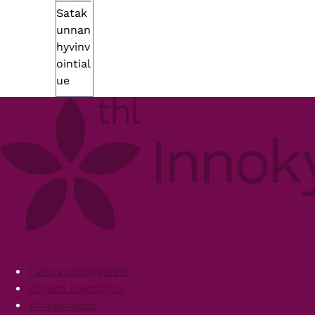
Satak
unnan
hyvinv
ointial
ue
Footer
Tietoa Innokylästä
Ohjeita käyttäjille
Yhteystiedot