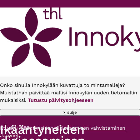
Hyppää pääsisältöön
Onko sinulla Innokylään kuvattuja toimintamalleja?
Muistathan päivittää mallisi Innokylän uuden tietomallin
mukaisiksi.
Tutustu päivitysohjeeseen
× sulje
Ikääntyneiden
Etusivu
Ikääntyneiden digiosaamisen vahvistaminen
Murupolku
Jäsenet