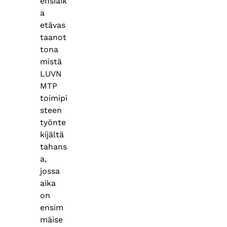
ensiaik
a
etävas
taanot
tona
mistä
LUVN
MTP
toimipi
steen
työnte
kijältä
tahans
a,
jossa
aika
on
ensim
mäise