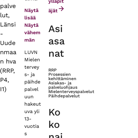
tabs
ylläpit
palve
Näytä
äjät
lut,
lisää
Länsi
Näytä
Asi
vähem
-
asa
män
Uude
nat
nmaa
LUVN
Mielen
n hva
tervey
(RRP,
RRP
s- ja
Prosessien
P4,
kehittäminen
päihde
Asiakas- ja
palveluohjaus
I1)
palvel
Mielenterveyspalvelut
Päihdepalvelut
uun
hakeut
Ko
uva yli
13-
ko
vuotia
s
nai