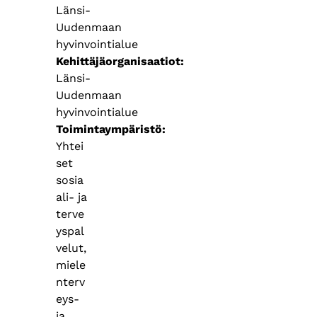
Länsi-
Uudenmaan
hyvinvointialue
Kehittäjäorganisaatiot
Länsi-
Uudenmaan
hyvinvointialue
Toimintaympäristö
Yhtei
set
sosia
ali- ja
terve
yspal
velut,
miele
nterv
eys-
ja