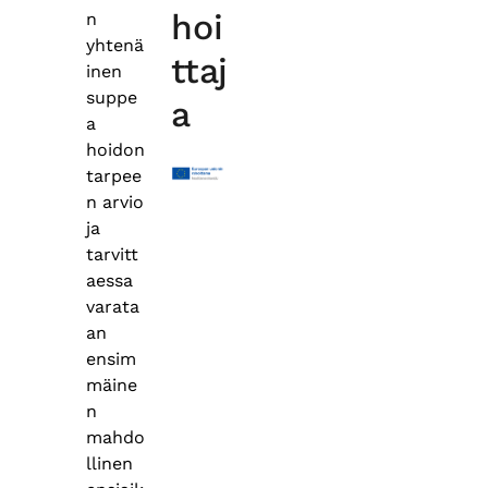
hoi
n
yhtenä
ttaj
inen
suppe
a
a
hoidon
tarpee
n arvio
ja
tarvitt
aessa
varata
an
ensim
mäine
n
mahdo
llinen