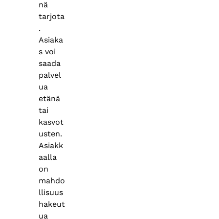
nä
tarjota
.
Asiaka
s voi
saada
palvel
ua
etänä
tai
kasvot
usten.
Asiakk
aalla
on
mahdo
llisuus
hakeut
ua