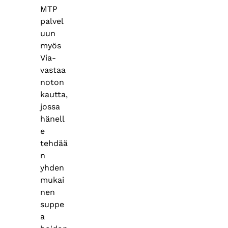
MTP
palvel
uun
myös
Via-
vastaa
noton
kautta,
jossa
hänell
e
tehdää
n
yhden
mukai
nen
suppe
a