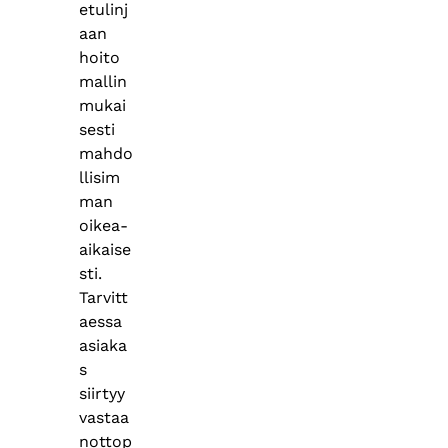
etulinj
aan
hoito
mallin
mukai
sesti
mahdo
llisim
man
oikea-
aikaise
sti.
Tarvitt
aessa
asiaka
s
siirtyy
vastaa
nottop