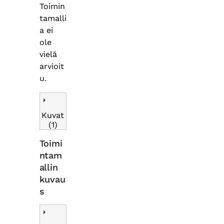
Toimin
tamalli
a ei
ole
vielä
arvioit
u.
Kuvat
(1)
Toimi
ntam
allin
kuvau
s