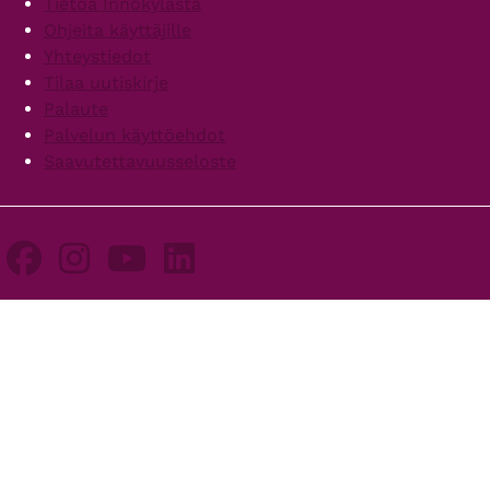
Tietoa Innokylästä
Ohjeita käyttäjille
Yhteystiedot
Tilaa uutiskirje
Palaute
Palvelun käyttöehdot
Saavutettavuusseloste