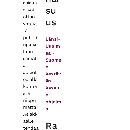
asiaka
su
s, voi
ottaa
us
yhteyt
tä
puheli
Länsi-
npalve
Uusim
luun
aa -
samall
Suome
a
n
aukiol
kestäv
oajalla
än
kunna
kasvu
sta
n
riippu
ohjelm
matta.
a
Asiakk
aalle
Ra
tehdää