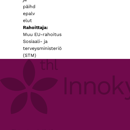
päihd
epalv
elut​
Rahoittaja
Muu EU-rahoitus
Sosiaali- ja
terveysministeriö
(STM)
Footer