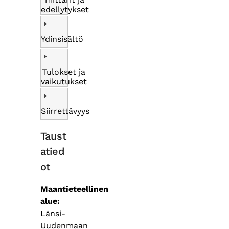
edellytykset
Ydinsisältö
Tulokset ja
vaikutukset
Siirrettävyys
Taust
atied
ot
Maantieteellinen
alue
Länsi-
Uudenmaan