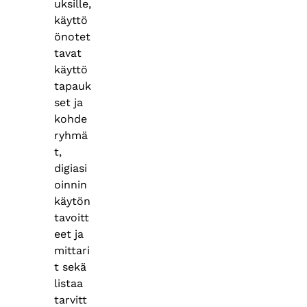
uksille,
käyttö
önotet
tavat
käyttö
tapauk
set ja
kohde
ryhmä
t,
digiasi
oinnin
käytön
tavoitt
eet ja
mittari
t sekä
listaa
tarvitt