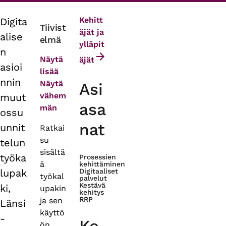
Kehitt
Digita
Primary
Tiivist
äjät ja
alise
elmä
tabs
ylläpit
n
Näytä
äjät
asioi
lisää
nnin
Näytä
Asi
vähem
muut
asa
män
ossu
nat
unnit
Ratkai
su
telun
sisältä
työka
Prosessien
ä
kehittäminen
lupak
Digitaaliset
työkal
palvelut
Kestävä
ki​,
upakin
kehitys
RRP
ja sen
Länsi
käyttö
-
ön