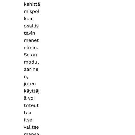
kehittä
mispol
kua
osallis
tavin
menet
elmin.
Se on
modul
aarine
n,
joten
käyttäj
ä voi
toteut
taa
itse
valitse
mansa