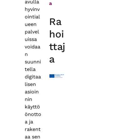
avulla
a
hyvinv
ointial
Ra
ueen
hoi
palvel
uissa
ttaj
voidaa
n
a
suunni
tella
digitaa
lisen
asioin
nin
käyttö
önotto
a ja
rakent
aa sen