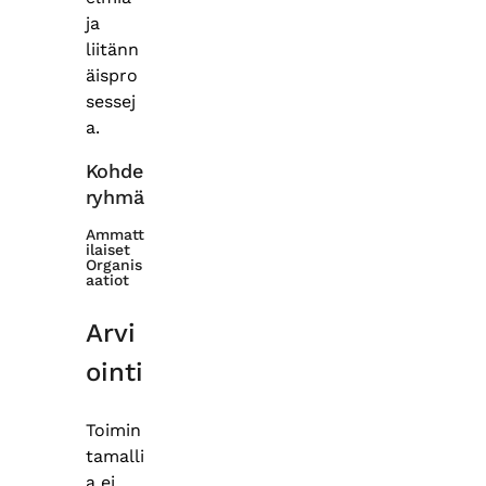
ja
liitänn
äispro
sessej
a.
Kohde
ryhmä
Ammatt
ilaiset
Organis
aatiot
Arvi
ointi
Toimin
tamalli
a ei