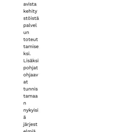
avista
kehity
stöistä
palvel
un
toteut
tamise
ksi.
Lisäksi
pohjat
ohjaav
at
tunnis
tamaa
n
nykyisi
ä
järjest
elmiä