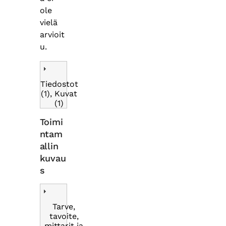
ole
vielä
arvioit
u.
Tiedostot
(1), Kuvat
(1)
Toimi
ntam
allin
kuvau
s
Tarve,
tavoite,
mittarit ja