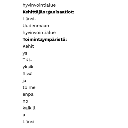
hyvinvointialue
Kehittäjäorganisaatiot
Länsi-
Uudenmaan
hyvinvointialue
Toimintaympäristö
Kehit
ys
TKI-
yksik
össä
ja
toime
enpa
no
kaikill
a
Länsi