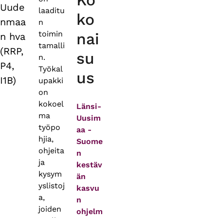
Ko
Uude
laaditu
ko
nmaa
n
toimin
nai
n hva
tamalli
(RRP,
su
n.
P4,
Työkal
us
I1B)
upakki
on
kokoel
Länsi-
ma
Uusim
työpo
aa -
hjia,
Suome
ohjeita
n
ja
kestäv
kysym
än
yslistoj
kasvu
a,
n
joiden
ohjelm