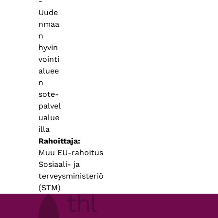
-
Uude
nmaa
n
hyvin
vointi
aluee
n
sote-
palvel
ualue
illa
Rahoittaja
Muu EU-rahoitus
Sosiaali- ja
terveysministeriö
(STM)