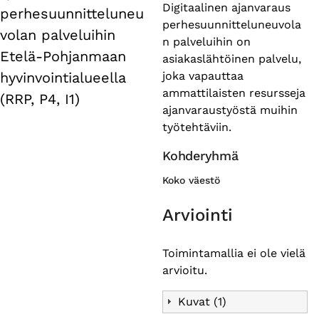
tabs
Digitaalinen ajanvaraus
perhesuunnitteluneu
perhesuunnitteluneuvola
volan palveluihin
n palveluihin on
Etelä-Pohjanmaan
asiakaslähtöinen palvelu,
joka vapauttaa
hyvinvointialueella
ammattilaisten resursseja
(RRP, P4, I1)
ajanvaraustyöstä muihin
työtehtäviin.
Kohderyhmä
Koko väestö
Arviointi
Toimintamallia ei ole vielä
arvioitu.
Kuvat (1)