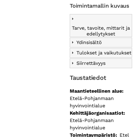
Toimintamallin kuvaus
Tarve, tavoite, mittarit ja
edellytykset
Ydinsisältö
Tulokset ja vaikutukset
Siirrettävyys
Taustatiedot
Maantieteellinen alue
Etelä-Pohjanmaan
hyvinvointialue
Kehittäjäorganisaatiot
Etelä-Pohjanmaan
hyvinvointialue
Toimintaympäristö
Etel