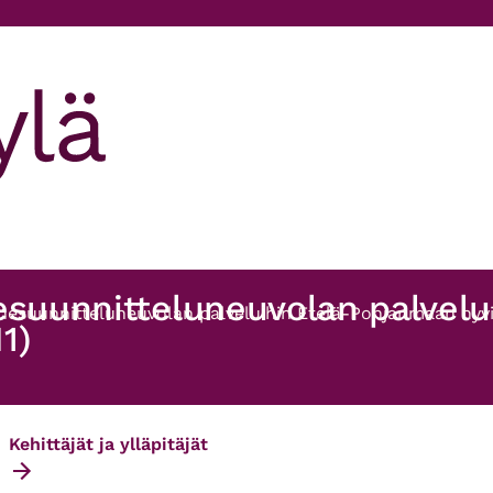
hesuunnitteluneuvolan palvel
hesuunnitteluneuvolan palveluihin Etelä-Pohjanmaan hyvinv
1)
Kehittäjät ja ylläpitäjät