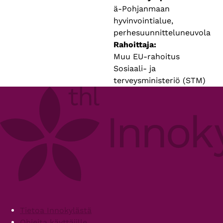
ä-Pohjanmaan
hyvinvointialue,
perhesuunnitteluneuvola
Rahoittaja
Muu EU-rahoitus
Sosiaali- ja
terveysministeriö (STM)
Footer
Tietoa Innokylästä
Ohjeita käyttäjille