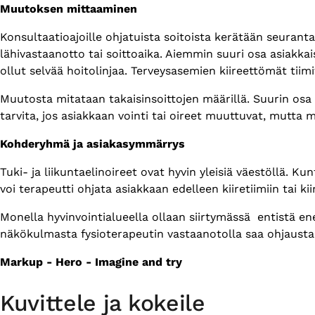
Muutoksen mittaaminen
Konsultaatioajoille ohjatuista soitoista kerätään seurant
lähivastaanotto tai soittoaika. Aiemmin suuri osa asiakkais
ollut selvää hoitolinjaa. Terveysasemien kiireettömät tiim
Muutosta mitataan takaisinsoittojen määrillä. Suurin osa fy
tarvita, jos asiakkaan vointi tai oireet muuttuvat, mutt
Kohderyhmä ja asiakasymmärrys
Tuki- ja liikuntaelinoireet ovat hyvin yleisiä väestöllä. 
voi terapeutti ohjata asiakkaan edelleen kiiretiimiin tai ki
Monella hyvinvointialueella ollaan siirtymässä entistä en
näkökulmasta fysioterapeutin vastaanotolla saa ohjausta j
Markup - Hero - Imagine and try
Kuvittele ja kokeile