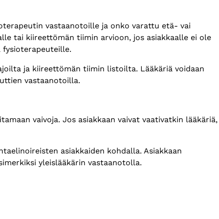
oterapeutin vastaanotoille ja onko varattu etä- vai
le tai kiireettömän tiimin arvioon, jos asiakkaalle ei ole
 fysioterapeuteille.
oilta ja kiireettömän tiimin listoilta. Lääkäriä voidaan
euttien vastaanotoilla.
itamaan vaivoja. Jos asiakkaan vaivat vaativatkin lääkäriä,
ntaelinoireisten asiakkaiden kohdalla. Asiakkaan
simerkiksi yleislääkärin vastaanotolla.