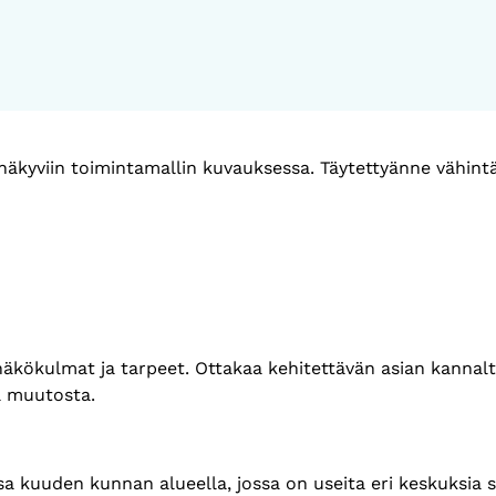
t näkyviin toimintamallin kuvauksessa. Täytettyänne vähin
 näkökulmat ja tarpeet. Ottakaa kehitettävän asian kannal
aa muutosta.
 kuuden kunnan alueella, jossa on useita eri keskuksia s