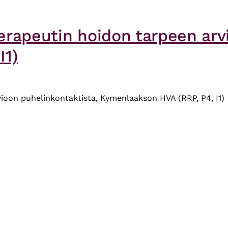
erapeutin hoidon tarpeen arv
I1)
ioon puhelinkontaktista, Kymenlaakson HVA (RRP, P4, I1)