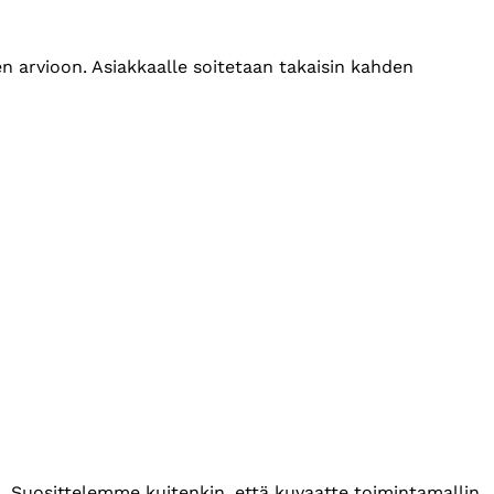
en arvioon. Asiakkaalle soitetaan takaisin kahden
. Suosittelemme kuitenkin, että kuvaatte toimintamallin