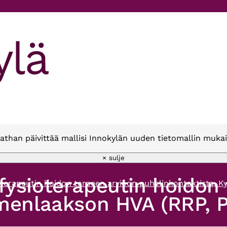
athan päivittää mallisi Innokylän uuden tietomallin mukai
× sulje
ysioterapeutin hoidon 
terapeutin hoidon tarpeen arvioon puhelinkontaktista, K
menlaakson HVA (RRP, P4