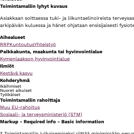
Toimintamallin lyhyt kuvaus
Asiakkaan soittaessa tuki- ja liikuntaelinoireista terveys
arkipäivän kuluessa ja hänet ohjataan ensisijaisesti fysiot
Aihealueet
RRP
Kuntoutus
Yhteistyö
Paikkakunta, maakunta tai hyvinvointialue
Kymenlaakson hyvinvointialue
Ilmiöt
Kestävä kasvu
Kohderyhmä
Ikäihmiset
Nuoret aikuiset
Työikäiset
Toimintamallin rahoittaja
Muu EU-rahoitus
Sosiaali- ja terveysministeriö (STM)
Markup - Required info - Basic information
* Toimintamallin julkaisemiseksi riittää minimissään per