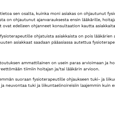
atietoa sen osalta, kuinka moni asiakas on ohjautunut fysi
ta on ohjautunut ajanvarauksesta ensin lääkärille, hoitajal
it ovat edelleen ohjanneet konsultaation kautta asiakkaita
sioterapeutille ohjatuista asiakkaista on pois lääkärien aj
a muuten asiakkaat saadaan pääasiassa autettua fysioterap
Kuntoutuksen ammattilainen on usein paras arvioimaan ja ho
ireettömään tiimiin hoitajan ja/tai lääkärin arvioon.
emmän suoraan fysioterapeutille ohjaukseen tuki- ja liiku
a neuvontaa tuki ja liikuntaelinoireisiin laajemmin kuin e