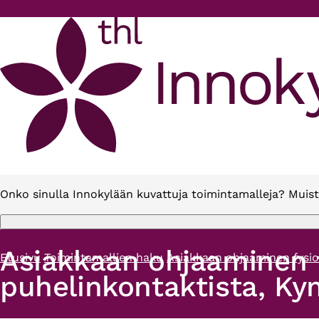
Hyppää pääsisältöön
Onko sinulla Innokylään kuvattuja toimintamalleja? Muist
Asiakkaan ohjaaminen f
Etusivu
Toimintamallien haku
Asiakkaan ohjaaminen fysio
Murupolku
puhelinkontaktista, Ky