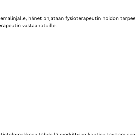
asemalinjalle, hänet ohjataan fysioterapeutin hoidon tarpe
erapeutin vastaanotoille.
ustietolomakkeen tähdellä merkittyjen kohtien täyttäminen