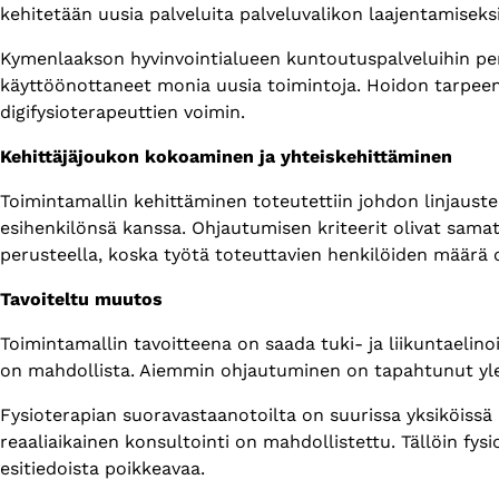
kehitetään uusia palveluita palveluvalikon laajentamiseksi
Kymenlaakson hyvinvointialueen kuntoutuspalveluihin peru
käyttöönottaneet monia uusia toimintoja. Hoidon tarpeen
digifysioterapeuttien voimin.
Kehittäjäjoukon kokoaminen ja yhteiskehittäminen
Toimintamallin kehittäminen toteutettiin johdon linjaust
esihenkilönsä kanssa. Ohjautumisen kriteerit olivat samat,
perusteella, koska työtä toteuttavien henkilöiden määrä o
Tavoiteltu muutos
Toimintamallin tavoitteena on saada tuki- ja liikuntaelinoi
on mahdollista. Aiemmin ohjautuminen on tapahtunut yle
Fysioterapian suoravastaanotoilta on suurissa yksiköissä
reaaliaikainen konsultointi on mahdollistettu. Tällöin fys
esitiedoista poikkeavaa.