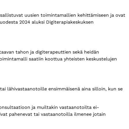
allistuvat uusien toimintamallien kehittämiseen ja ovat
vuodesta 2024 aluksi Digiterapiakeskuksen
taavan tahon ja digiterapeuttien sekä heidän
toimintamalli saatiin koottua yhteisten keskustelujen
 tai lähivastaanotoille ensimmäisenä aina silloin, kun se
nsultaatioon ja muiltakin vastaanotoilta ei-
ivat pahenevat tai vastaanotoilla ilmenee jotain