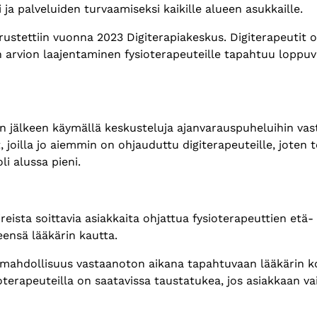
 ja palveluiden turvaamiseksi kaikille alueen asukkaille.
stettiin vuonna 2023 Digiterapiakeskus. Digiterapeutit os
 arvion laajentaminen fysioterapeuteille tapahtuu loppu
en jälkeen käymällä keskusteluja ajanvarauspuheluihin vas
 joilla jo aiemmin on ohjauduttu digiterapeuteille, joten 
li alussa pieni.
reista soittavia asiakkaita ohjattua fysioterapeuttien etä-
ensä lääkärin kautta.
 mahdollisuus vastaanoton aikana tapahtuvaan lääkärin ko
ioterapeuteilla on saatavissa taustatukea, jos asiakkaan va