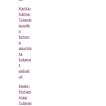
Kanta-
Häme:
Tulevai
suude
n
koton
a
asumis
ta
tukeva
t
palvel
ut
Keski-
Pohjan
maa:
Tulevai