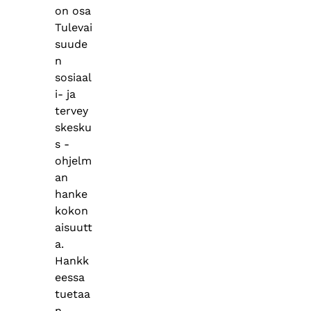
on osa
Tulevai
suude
n
sosiaal
i- ja
tervey
skesku
s -
ohjelm
an
hanke
kokon
aisuutt
a.
Hankk
eessa
tuetaa
n