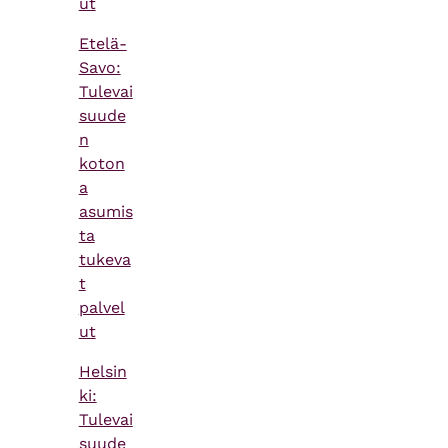
ut
Etelä-
Savo:
Tulevai
suude
n
koton
a
asumis
ta
tukeva
t
palvel
ut
Helsin
ki:
Tulevai
suude