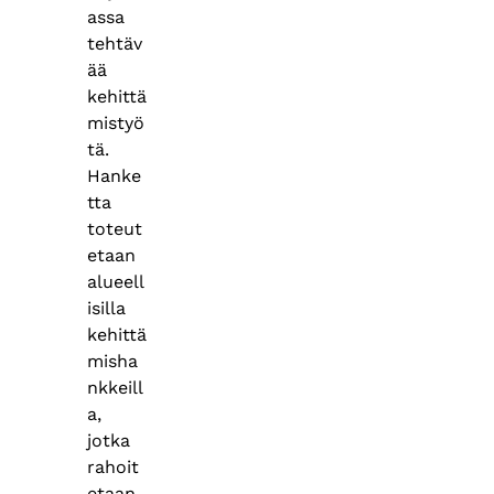
assa
tehtäv
ää
kehittä
mistyö
tä.
Hanke
tta
toteut
etaan
alueell
isilla
kehittä
misha
nkkeill
a,
jotka
rahoit
etaan