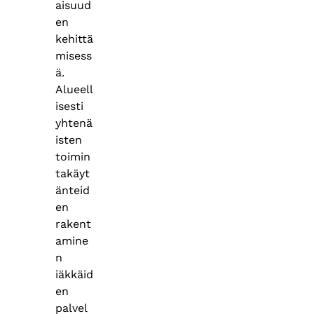
aisuud
en
kehittä
misess
ä.
Alueell
isesti
yhtenä
isten
toimin
takäyt
änteid
en
rakent
amine
n
iäkkäid
en
palvel