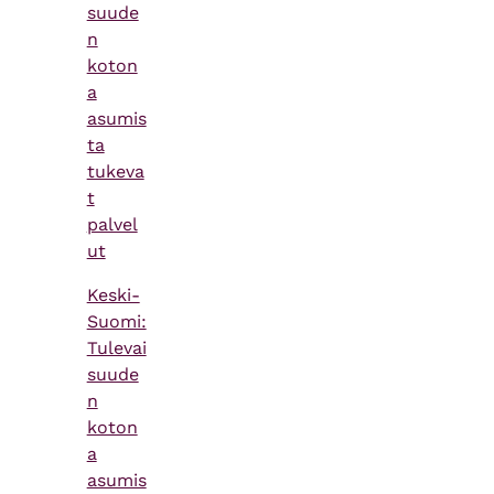
suude
n
koton
a
asumis
ta
tukeva
t
palvel
ut
Keski-
Suomi:
Tulevai
suude
n
koton
a
asumis