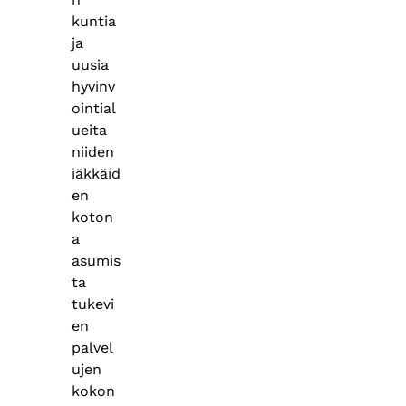
kuntia
ja
uusia
hyvinv
ointial
ueita
niiden
iäkkäid
en
koton
a
asumis
ta
tukevi
en
palvel
ujen
kokon