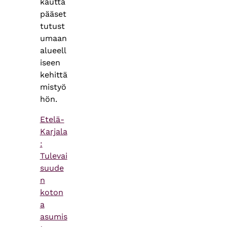
kautta
pääset
tutust
umaan
alueell
iseen
kehittä
mistyö
hön.
Etelä-
Karjala
:
Tulevai
suude
n
koton
a
asumis