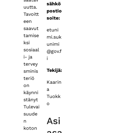
sähkö
uutta.
postio
Tavoitt
soite:
een
saavut
etuni
tamise
mi.suk
ksi
unimi
sosiaal
@gov.f
i- ja
i
tervey
Tekijä:
sminis
teriö
Kaarin
on
a
käynni
Tuokk
stänyt
o
Tulevai
suude
Asi
n
koton
asa