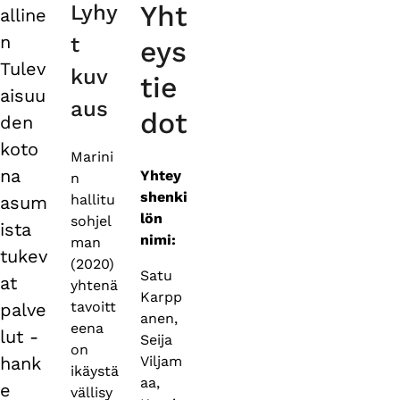
Yht
Lyhy
alline
tabs
n
t
eys
Tulev
kuv
tie
aisuu
aus
dot
den
koto
Marini
na
Yhtey
n
shenki
hallitu
asum
lön
sohjel
ista
nimi:
man
tukev
(2020)
Satu
at
yhtenä
Karpp
tavoitt
palve
anen,
eena
lut -
Seija
on
hank
Viljam
ikäystä
aa,
e
vällisy