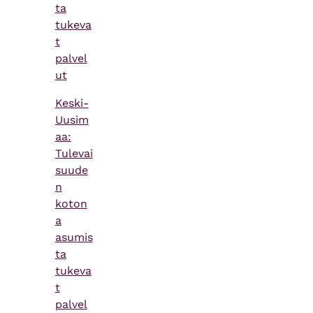
ta
tukeva
t
palvel
ut
Keski-
Uusim
aa:
Tulevai
suude
n
koton
a
asumis
ta
tukeva
t
palvel