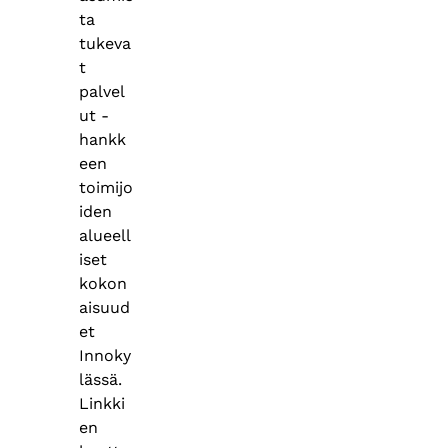
ta
tukeva
t
palvel
ut -
hankk
een
toimijo
iden
alueell
iset
kokon
aisuud
et
Innoky
lässä.
Linkki
en