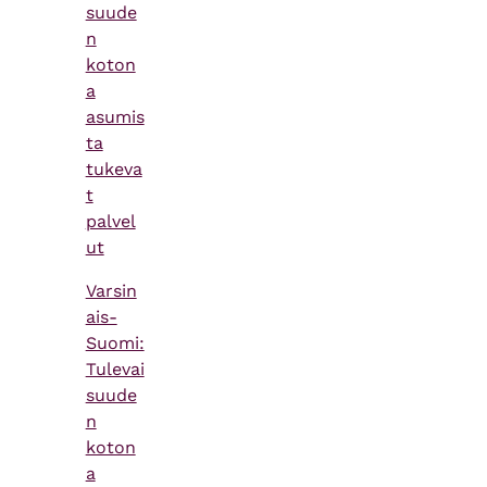
suude
n
koton
a
asumis
ta
tukeva
t
palvel
ut
Varsin
ais-
Suomi:
Tulevai
suude
n
koton
a