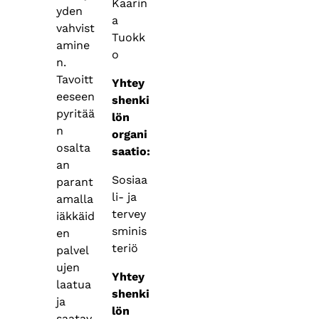
Kaarin
yden
a
vahvist
Tuokk
amine
o
n.
Tavoitt
Yhtey
eeseen
shenki
pyritää
lön
n
organi
osalta
saatio:
an
Sosiaa
parant
li- ja
amalla
tervey
iäkkäid
sminis
en
teriö
palvel
ujen
Yhtey
laatua
shenki
ja
lön
saatav