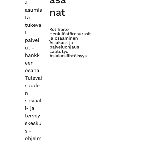
a
nat
asumis
ta
tukeva
Kotihoito
t
Henkilöstöresurssit
ja osaaminen
palvel
Asiakas- ja
palveluohjaus
ut -
Laatutyö
hankk
Asiakaslähtöisyys
een
osana
Tulevai
suude
n
sosiaal
i- ja
tervey
skesku
s -
ohjelm