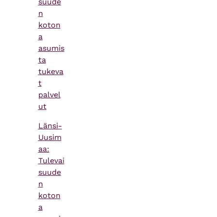
suude
n
koton
a
asumis
ta
tukeva
t
palvel
ut
Länsi-
Uusim
aa:
Tulevai
suude
n
koton
a