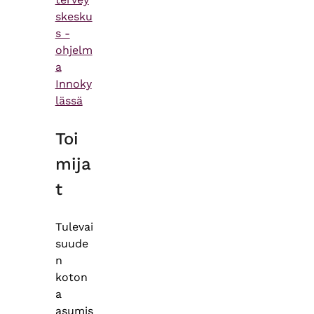
skesku
s -
ohjelm
a
Innoky
lässä
Toi
mija
t
Tulevai
suude
n
koton
a
asumis