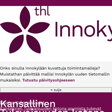
Hyppää pääsisältöön
Onko sinulla Innokylään kuvattuja toimintamalleja?
Muistathan päivittää mallisi Innokylän uuden tietomallin
mukaisiksi.
Tutustu päivitysohjeeseen
× sulje
Kansallinen
Etusivu
Kokonaisuudet
Murupolku
Kansallinen Tulevaisuuden kotona asumista tukevat