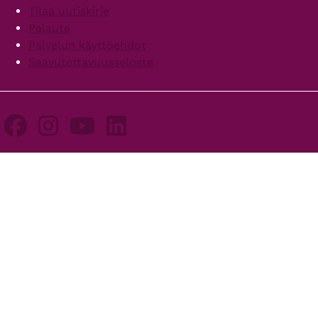
Tilaa uutiskirje
Palaute
Palvelun käyttöehdot
Saavutettavuusseloste