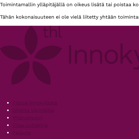
Primary
Toimintamallin ylläpitäjällä on oikeus lisätä tai poistaa k
tabs
Tähän kokonaisuuteen ei ole vielä liitetty yhtään toiminta
Footer
Tietoa Innokylästä
Ohjeita käyttäjille
Yhteystiedot
Tilaa uutiskirje
Palaute