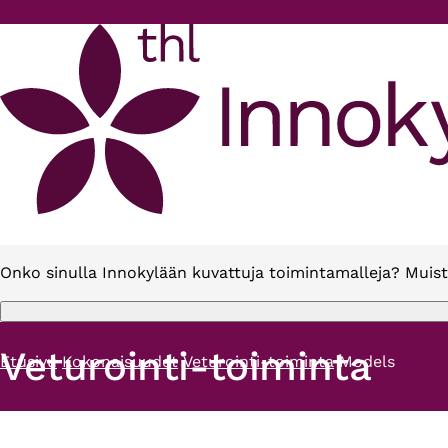
Hyppää pääsisältöön
Onko sinulla Innokylään kuvattuja toimintamalleja? Muist
Veturointi-toiminta
Etusivu
Kokonaisuudet
Veturointi-toiminta
Models
Murupolku