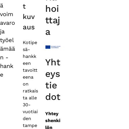
tabs
ä
t
hoi
voim
kuv
ttaj
avaro
aus
a
ja
työel
Kotipe
ämää
sä-
hankk
n -
Yht
een
hank
tavoitt
eys
e
eena
tie
on
ratkais
dot
ta alle
30-
vuotiai
Yhtey
den
shenki
tampe
lön