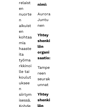
relaist
nimi:
en
Aurora
nuorte
Juntu
n
nen
aikuist
en
Yhtey
kohtaa
shenki
mia
lön
haaste
organi
ita
saatio:
työma
rkkinoi
Tampe
lle tai
reen
koulut
seurak
uksee
unnat
n
Yhtey
siirtym
shenki
isessä.
lön
Kohde