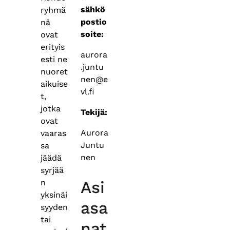
sähkö
ryhmä
postio
nä
soite:
ovat
erityis
aurora
esti ne
.juntu
nuoret
nen@e
aikuise
vl.fi
t,
jotka
Tekijä:
ovat
Aurora
vaaras
Juntu
sa
nen
jäädä
syrjää
n
Asi
yksinäi
asa
syyden
tai
nat