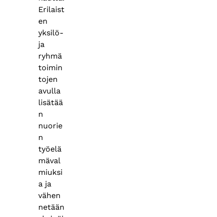
Erilaist
en
yksilö-
ja
ryhmä
toimin
tojen
avulla
lisätää
n
nuorie
n
työelä
mäval
miuksi
a ja
vähen
netään