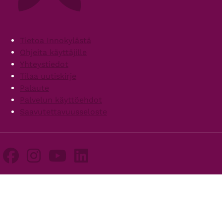
Footer
Tietoa Innokylästä
Ohjeita käyttäjille
Yhteystiedot
Tilaa uutiskirje
Palaute
Palvelun käyttöehdot
Saavutettavuusseloste