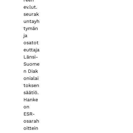
ev.lut.
seurak
untayh
tymän
ja
osatot
euttaja
Länsi-
Suome
n Diak
onialai
toksen
säätiö.
Hanke
on
ESR-
osarah
oittein