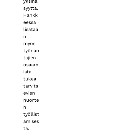
yksinäi
syyttä.
Hankk
eessa
lisätää
n
myös
työnan
tajien
osaam
ista
tukea
tarvits
evien
nuorte
n
työllist
ämises
tä.