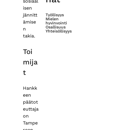
sosiaal
isen
jännitt
Työllisyys
Mielen
ämise
hyvinvointi
Osallisuus
n
Yhteisöllisyys
takia.
Toi
mija
t
Hankk
een
päätot
euttaja
on
Tampe
reen