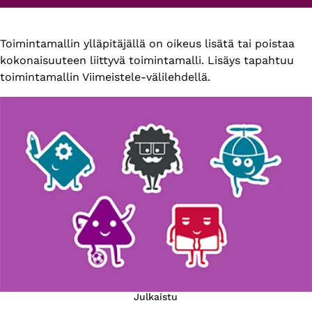
Primary
Toimintamallin ylläpitäjällä on oikeus lisätä tai poistaa
kokonaisuuteen liittyvä toimintamalli. Lisäys tapahtuu
tabs
toimintamallin Viimeistele-välilehdellä.
Julkaistu