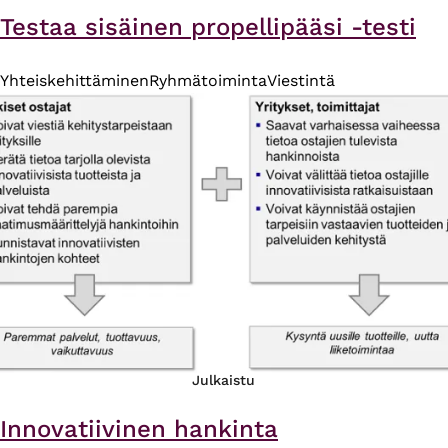
Testaa sisäinen propellipääsi -testi
Yhteiskehittäminen
Ryhmätoiminta
Viestintä
Julkaistu
Innovatiivinen hankinta