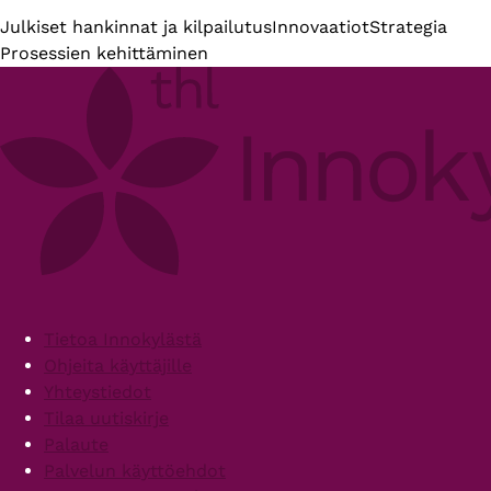
Julkiset hankinnat ja kilpailutus
Innovaatiot
Strategia
Prosessien kehittäminen
Footer
Tietoa Innokylästä
Ohjeita käyttäjille
Yhteystiedot
Tilaa uutiskirje
Palaute
Palvelun käyttöehdot