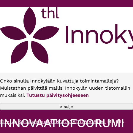
Hyppää pääsisältöön
Onko sinulla Innokylään kuvattuja toimintamalleja?
Muistathan päivittää mallisi Innokylän uuden tietomallin
mukaisiksi.
Tutustu päivitysohjeeseen
× sulje
INNOVAATIOFOORUMI
Etusivu
Kokonaisuudet
INNOVAATIOFOORUMI
Models
Murupolku