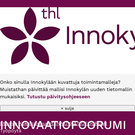
Hyppää pääsisältöön
Onko sinulla Innokylään kuvattuja toimintamalleja?
Muistathan päivittää mallisi Innokylän uuden tietomallin
mukaisiksi.
Tutustu päivitysohjeeseen
× sulje
INNOVAATIOFOORUMI
Etusivu
Kokonaisuudet
INNOVAATIOFOORUMI
Murupolku
Työpöytä