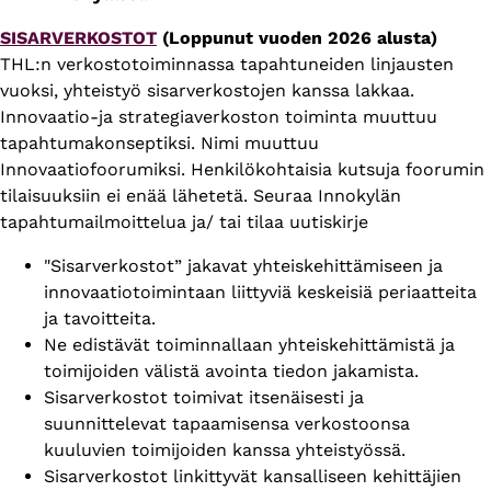
SISARVERKOSTOT
(Loppunut vuoden 2026 alusta)
THL:n verkostotoiminnassa tapahtuneiden linjausten
vuoksi, yhteistyö sisarverkostojen kanssa lakkaa.
Innovaatio-ja strategiaverkoston toiminta muuttuu
tapahtumakonseptiksi. Nimi muuttuu
Innovaatiofoorumiksi. Henkilökohtaisia kutsuja foorumin
tilaisuuksiin ei enää lähetetä. Seuraa Innokylän
tapahtumailmoittelua ja/ tai tilaa uutiskirje
"Sisarverkostot” jakavat yhteiskehittämiseen ja
innovaatiotoimintaan liittyviä keskeisiä periaatteita
ja tavoitteita.
Ne edistävät toiminnallaan yhteiskehittämistä ja
toimijoiden välistä avointa tiedon jakamista.
Sisarverkostot toimivat itsenäisesti ja
suunnittelevat tapaamisensa verkostoonsa
kuuluvien toimijoiden kanssa yhteistyössä.
Sisarverkostot linkittyvät kansalliseen kehittäjien