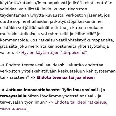
käytäntö/ratkaisu/idea napakasti ja lisää tekstikenttään
ydinidea. Voit liittää linkin, kuvan, tiedoston
täydentämään lyhyttä kuvausta. Verkoston jäsenet, jos
olette sopineet aiheiden jatkotyöstöjä keskenänne,
niistäkin voi jättää seinälle tietoa ja kutsua mukaan
muitakin! Julkaisuja voi ryhmitellä ja "tähdittää" ja
kommentoida. Jos ratkaisu vaatii yhteistyökumppaneita,
jätä siitä joku merkintä kiinnostuneita yhteistyötahoja
varten. ->
Hyvien käytäntöjen "lööppiseinä"
-> Ehdota teemaa tai jaa ideasi: Haluatko ehdottaa
verkoston yhteiskehittävään keskusteluun kehitysteeman
tai -haasteen?
->
Ehdota teemaa tai jaa ideasi
-> Jatkuva innovaatiohaaste: Työn imu sosiaali- ja
terveysalalla
Miten löydämme yhdessä sosiaali- ja
terveysalan työn imun?
-> Ehdota tai ideoi ratkaisua,
visioi tulevaa