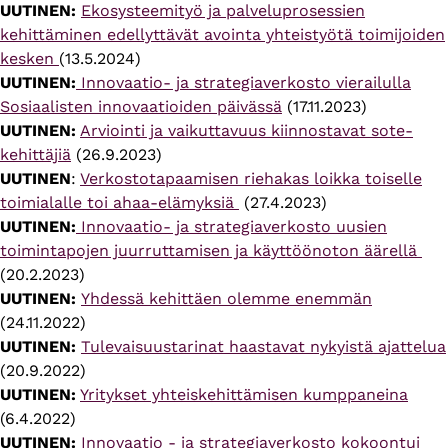
UUTINEN:
Ekosysteemityö ja palveluprosessien
kehittäminen edellyttävät avointa yhteistyötä toimijoiden
kesken
(13.5.2024)
UUTINEN:
Innovaatio- ja strategiaverkosto vierailulla
Sosiaalisten innovaatioiden päivässä
(17.11.2023)
UUTINEN:
Arviointi ja vaikuttavuus kiinnostavat sote-
kehittäjiä
(26.9.2023)
UUTINEN
:
Verkostotapaamisen riehakas loikka toiselle
toimialalle toi ahaa-elämyksiä
(27.4.2023)
UUTINEN:
Innovaatio- ja strategiaverkosto uusien
toimintapojen juurruttamisen ja käyttöönoton äärellä
(20.2.2023)
UUTINEN:
Yhdessä kehittäen olemme enemmän
(24.11.2022)
UUTINEN:
Tulevaisuustarinat haastavat nykyistä ajattelua
(20.9.2022)
UUTINEN:
Yritykset yhteiskehittämisen kumppaneina
(6.4.2022)
UUTINEN:
Innovaatio - ja strategiaverkosto kokoontui