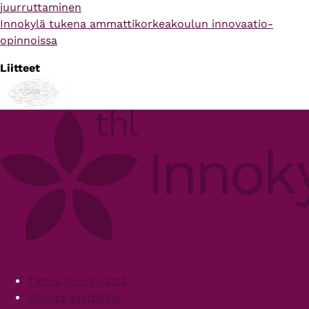
juurruttaminen
Innokylä tukena ammattikorkeakoulun innovaatio-
opinnoissa
Liitteet
Footer
Tietoa Innokylästä
Ohjeita käyttäjille