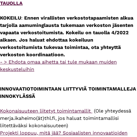
TAUOLLA
KOKEILU
:
Ennen virallisten verkostotapaamisten alkua
tarjolla aamuminglausta tukemaan verkoston jäsenten
vapaata verkostoitumista. Kokeilu on tauolla 4/2022
alkaen. Jos haluat ehdottaa kokeiluun
verkostoitumista tukevaa toimintaa, ota yhteyttä
verkoston koordinaatioon.
- > Ehdota omaa aihetta tai tule mukaan muiden
keskusteluihin
INNOVAATIOTOIMINTAAN LIITTYVIÄ TOIMINTAMALLEJA
INNOKYLÄSSÄ
Kokonaisuuteen liitetyt toimintamallit
(Ole yhteydessä
merja.ikaheimo(ät)thl.fi, jos haluat toimintamallisi
liitettäväksi kokonaisuuteen)
Projekti loppuu, mitä jää? Sosiaalisten innovaatioiden