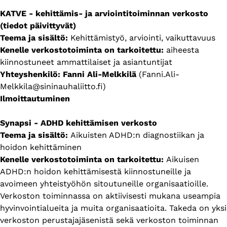
KATVE - kehittämis- ja arviointitoiminnan verkosto
(tiedot päivittyvät)
Teema ja sisältö:
Kehittämistyö, arviointi, vaikuttavuus
Kenelle verkostotoiminta on tarkoitettu:
aiheesta
kiinnostuneet ammattilaiset ja asiantuntijat
Yhteyshenkilö: Fanni Ali-Melkkilä
(Fanni.Ali-
Melkkila@sininauhaliitto.fi)
Ilmoittautuminen
Synapsi - ADHD kehittämisen verkosto
Teema ja sisältö:
Aikuisten ADHD:n diagnostiikan ja
hoidon kehittäminen
Kenelle verkostotoiminta on tarkoitettu:
Aikuisen
ADHD:n hoidon kehittämisestä kiinnostuneille ja
avoimeen yhteistyöhön sitoutuneille organisaatioille.
Verkoston toiminnassa on aktiivisesti mukana useampia
hyvinvointialueita ja muita organisaatioita. Takeda on yksi
verkoston perustajajäsenistä sekä verkoston toiminnan