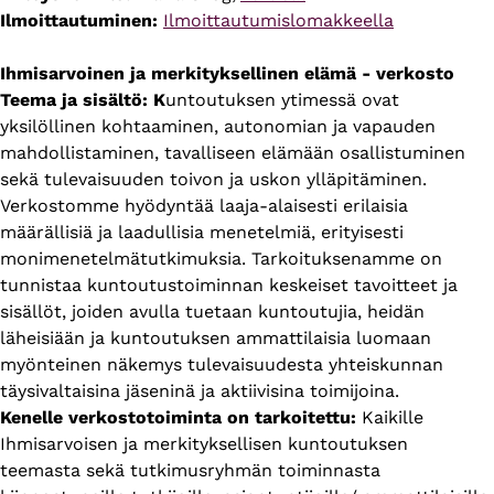
Ilmoittautuminen:
Ilmoittautumislomakkeella
Ihmisarvoinen ja merkityksellinen elämä - verkosto
Teema ja sisältö: K
untoutuksen ytimessä ovat
yksilöllinen kohtaaminen, autonomian ja vapauden
mahdollistaminen, tavalliseen elämään osallistuminen
sekä tulevaisuuden toivon ja uskon ylläpitäminen.
Verkostomme hyödyntää laaja-alaisesti erilaisia
määrällisiä ja laadullisia menetelmiä, erityisesti
monimenetelmätutkimuksia. Tarkoituksenamme on
tunnistaa kuntoutustoiminnan keskeiset tavoitteet ja
sisällöt, joiden avulla tuetaan kuntoutujia, heidän
läheisiään ja kuntoutuksen ammattilaisia luomaan
myönteinen näkemys tulevaisuudesta yhteiskunnan
täysivaltaisina jäseninä ja aktiivisina toimijoina.
Kenelle verkostotoiminta on tarkoitettu:
Kaikille
Ihmisarvoisen ja merkityksellisen kuntoutuksen
teemasta sekä tutkimusryhmän toiminnasta