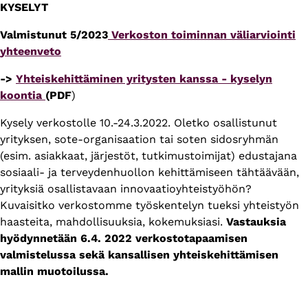
KYSELYT
Valmistunut 5/2023
Verkoston toiminnan väliarviointi
yhteenveto
->
Yhteiskehittäminen yritysten kanssa - kyselyn
koontia
(PDF
)
Kysely verkostolle 10.-24.3.2022. Oletko osallistunut
yrityksen, sote-organisaation tai soten sidosryhmän
(esim. asiakkaat, järjestöt, tutkimustoimijat) edustajana
sosiaali- ja terveydenhuollon kehittämiseen tähtäävään,
yrityksiä osallistavaan innovaatioyhteistyöhön?
Kuvaisitko verkostomme työskentelyn tueksi yhteistyön
haasteita, mahdollisuuksia, kokemuksiasi.
Vastauksia
hyödynnetään 6.4. 2022 verkostotapaamisen
valmistelussa sekä kansallisen yhteiskehittämisen
mallin muotoilussa.