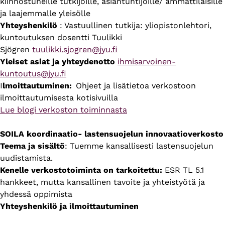
kiinnostuneille tutkijoille, asiantuntijoille/ ammattilaisille
ja laajemmalle yleisölle
Yhteyshenkilö
: Vastuullinen tutkija: yliopistonlehtori,
kuntoutuksen dosentti Tuulikki
Sjögren
tuulikki.sjogren@jyu.fi
Yleiset asiat ja yhteydenotto
ihmisarvoinen-
kuntoutus@jyu.fi
I
lmoittautuminen:
Ohjeet ja lisätietoa verkostoon
ilmoittautumisesta kotisivuilla
Lue blogi verkoston toiminnasta
SOILA koordinaatio- lastensuojelun innovaatioverkosto
Teema ja sisältö
: Tuemme kansallisesti lastensuojelun
uudistamista.
Kenelle verkostotoiminta on tarkoitettu:
ESR TL 5.1
hankkeet, mutta kansallinen tavoite ja yhteistyötä ja
yhdessä oppimista
Yhteyshenkilö ja ilmoittautuminen