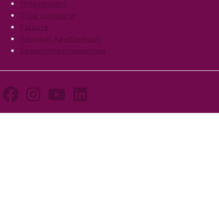
Yhteystiedot
Tilaa uutiskirje
Palaute
Palvelun käyttöehdot
Saavutettavuusseloste