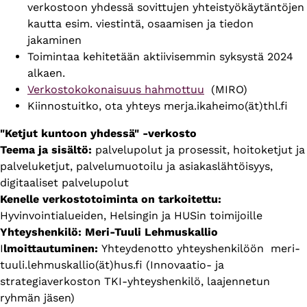
verkostoon yhdessä sovittujen yhteistyökäytäntöjen
kautta esim. viestintä, osaamisen ja tiedon
jakaminen
Toimintaa kehitetään aktiivisemmin syksystä 2024
alkaen.
Verkostokokonaisuus hahmottuu
(MIRO)
Kiinnostuitko, ota yhteys merja.ikaheimo(ät)thl.fi
"Ketjut kuntoon yhdessä" -verkosto
Teema ja sisältö:
palvelupolut ja prosessit, hoitoketjut ja
palveluketjut, palvelumuotoilu ja asiakaslähtöisyys,
digitaaliset palvelupolut
Kenelle verkostotoiminta on tarkoitettu:
Hyvinvointialueiden, Helsingin ja HUSin toimijoille
Yhteyshenkilö: Meri-Tuuli Lehmuskallio
I
lmoittautuminen:
Yhteydenotto yhteyshenkilöön meri-
tuuli.lehmuskallio(ät)hus.fi (Innovaatio- ja
strategiaverkoston TKI-yhteyshenkilö, laajennetun
ryhmän jäsen)