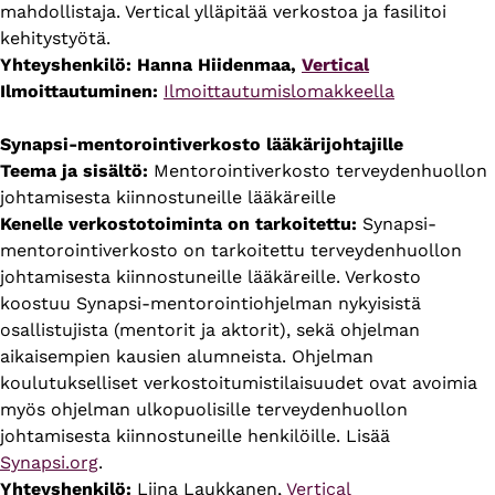
mahdollistaja. Vertical ylläpitää verkostoa ja fasilitoi
kehitystyötä.
Yhteyshenkilö:
Hanna Hiidenmaa,
Vertical
Ilmoittautuminen:
Ilmoittautumislomakkeella
Synapsi-mentorointiverkosto lääkärijohtajille
Teema ja sisältö:
Mentorointiverkosto terveydenhuollon
johtamisesta kiinnostuneille lääkäreille
Kenelle verkostotoiminta on tarkoitettu:
Synapsi-
mentorointiverkosto on tarkoitettu terveydenhuollon
johtamisesta kiinnostuneille lääkäreille. Verkosto
koostuu Synapsi-mentorointiohjelman nykyisistä
osallistujista (mentorit ja aktorit), sekä ohjelman
aikaisempien kausien alumneista. Ohjelman
koulutukselliset verkostoitumistilaisuudet ovat avoimia
myös ohjelman ulkopuolisille terveydenhuollon
johtamisesta kiinnostuneille henkilöille. Lisää
Synapsi.org
.
Yhteyshenkilö:
Liina Laukkanen,
Vertical