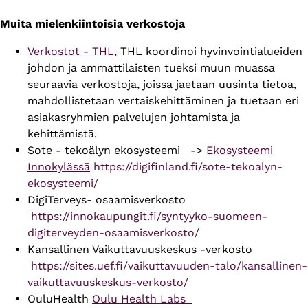
Muita mielenkiintoisia verkostoja
Verkostot - THL
, THL koordinoi hyvinvointialueiden
johdon ja ammattilaisten tueksi muun muassa
seuraavia verkostoja, joissa jaetaan uusinta tietoa,
mahdollistetaan vertaiskehittäminen ja tuetaan eri
asiakasryhmien palvelujen johtamista ja
kehittämistä.
Sote - tekoälyn ekosysteemi ->
Ekosysteemi
Innokylässä
https://digifinland.fi/sote-tekoalyn-
ekosysteemi/
DigiTerveys- osaamisverkosto
https://innokaupungit.fi/syntyyko-suomeen-
digiterveyden-osaamisverkosto/
Kansallinen Vaikuttavuuskeskus -verkosto
https://sites.uef.fi/vaikuttavuuden-talo/kansallinen-
vaikuttavuuskeskus-verkosto/
OuluHealth
Oulu Health Labs