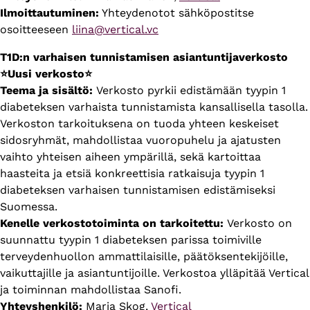
Ilmoittautuminen:
Yhteydenotot sähköpostitse
osoitteeseen
liina@vertical.vc
T1D:n varhaisen tunnistamisen asiantuntijaverkosto
⭐Uusi verkosto⭐
Teema ja sisältö:
Verkosto pyrkii edistämään tyypin 1
diabeteksen varhaista tunnistamista kansallisella tasolla.
Verkoston tarkoituksena on tuoda yhteen keskeiset
sidosryhmät, mahdollistaa vuoropuhelu ja ajatusten
vaihto yhteisen aiheen ympärillä, sekä kartoittaa
haasteita ja etsiä konkreettisia ratkaisuja tyypin 1
diabeteksen varhaisen tunnistamisen edistämiseksi
Suomessa.
Kenelle verkostotoiminta on tarkoitettu:
Verkosto on
suunnattu tyypin 1 diabeteksen parissa toimiville
terveydenhuollon ammattilaisille, päätöksentekijöille,
vaikuttajille ja asiantuntijoille. Verkostoa ylläpitää Vertical
ja toiminnan mahdollistaa Sanofi.
Yhteyshenkilö:
Maria Skog,
Vertical