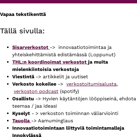
Vapaa tekstikenttä
Primary
tabs
Tällä sivulla:
Sisarverkostot
-> innovaatiotoimintaa ja
yhteiskehittämistä edistämässä (Loppunut)
THL:n koordinoimat verkostot
ja muita
mielenkiintoisia verkostoja
Viestintä
-> artikkelit ja uutiset
Verkosto kokeilee
->
verkostoitumisalusta
,
verkoston podcast
(spotify)
Osallistu
-> Hyvien käytäntöjen lööppiseinä, ehdota
teemaa / jaa ideasi
Kyselyt
- > verkoston toiminnan väliarviointi
Tauolla
-> Aamuminglaus
Innovaatiotoimintaan liittyviä toimintamalleja
Innokylässä