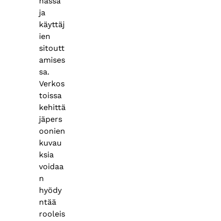
nässä
ja
käyttäj
ien
sitoutt
amises
sa.
Verkos
toissa
kehittä
jäpers
oonien
kuvau
ksia
voidaa
n
hyödy
ntää
rooleis