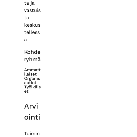
ta ja
vastuis
ta
keskus
telless
a.
Kohde
ryhmä
Ammatt
ilaiset
Organis
aatiot
Työikäis
et
Arvi
ointi
Toimin