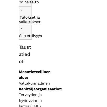
Ydinsisältö
Tulokset ja
vaikutukset
Siirrettävyys
Taust
atied
ot
Maantieteellinen
alue
Valtakunnallinen
Kehittäjäorganisaatiot
Terveyden ja
hyvinvoinnin
laitos (THL)