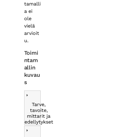
tamalli
a ei
ole
vielä
arvioit
u.
Toimi
ntam
allin
kuvau
s
Tarve,
tavoite,
mittarit ja
edellytykset