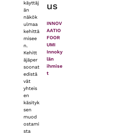
käyttäj
us
än
näkök
INNOV
ulmaa
AATIO
kehittä
FOOR
misee
UMI
n.
Innoky
Kehitt
län
äjäper
ihmise
soonat
t
edistä
vät
yhteis
en
käsityk
sen
muod
ostami
sta