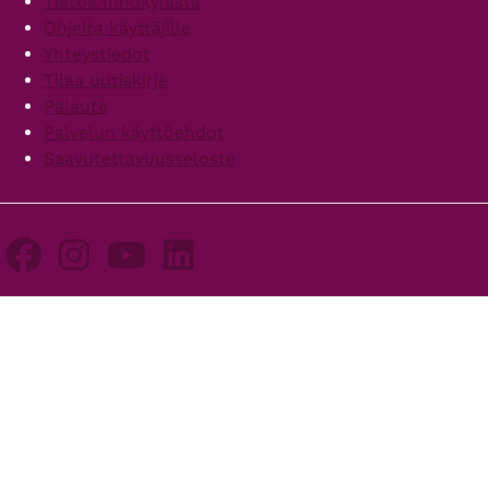
Tietoa Innokylästä
Ohjeita käyttäjille
Yhteystiedot
Tilaa uutiskirje
Palaute
Palvelun käyttöehdot
Saavutettavuusseloste