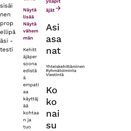
tabs
ylläpit
sisäi
Näytä
äjät
nen
lisää
prop
Näytä
Asi
vähem
ellipä
asa
män
äsi -
nat
testi
Kehitt
äjäper
soona
Yhteiskehittäminen
edistä
Ryhmätoiminta
Viestintä
ä
empati
Ko
aa
käyttäj
ko
ää
nai
kohtaa
n ja
su
tuo