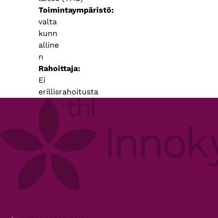
Toimintaympäristö
valta
kunn
alline
n
Rahoittaja
Ei
erillisrahoitusta
Footer