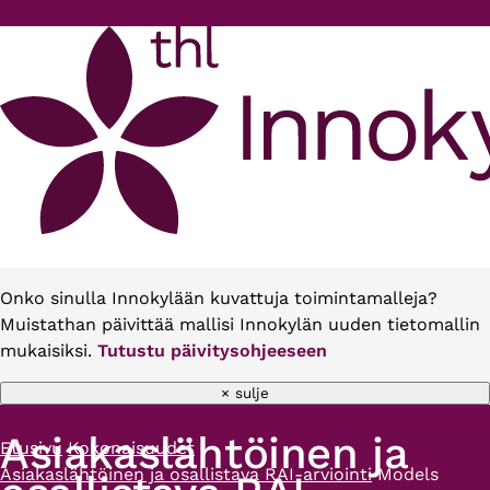
Hyppää pääsisältöön
Onko sinulla Innokylään kuvattuja toimintamalleja?
Muistathan päivittää mallisi Innokylän uuden tietomallin
mukaisiksi.
Tutustu päivitysohjeeseen
× sulje
Asiakaslähtöinen ja
Etusivu
Kokonaisuudet
Murupolku
Asiakaslähtöinen ja osallistava RAI-arviointi
Models