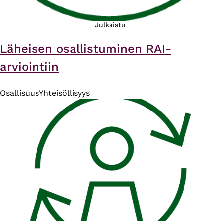
Julkaistu
Läheisen osallistuminen RAI-
arviointiin
Osallisuus
Yhteisöllisyys