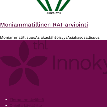
Julkaistu
Moniammatillinen RAI-arviointi
Moniammatillisuus
Asiakaslähtöisyys
Asiakasosallisuus
Footer
Tietoa Innokylästä
Ohjeita käyttäjille