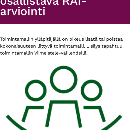
osallistava RAI-
arviointi
Primary
Toimintamallin ylläpitäjällä on oikeus lisätä tai poistaa
kokonaisuuteen liittyvä toimintamalli. Lisäys tapahtuu
tabs
toimintamallin Viimeistele-välilehdellä.