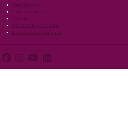
Yhteystiedot
Tilaa uutiskirje
Palaute
Palvelun käyttöehdot
Saavutettavuusseloste