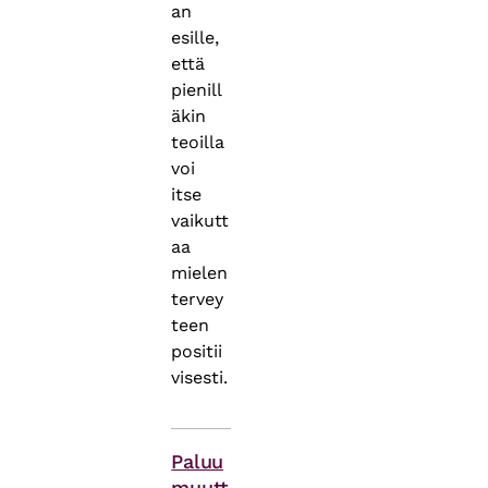
an
esille,
että
pienill
äkin
teoilla
voi
itse
vaikutt
aa
mielen
tervey
teen
positii
visesti.
Asiasanat
Paluu
muutt