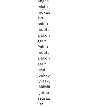
ongaa
mista
mukail
eva
paluu
muutt
ajabon
garit.
Paluu
muutt
ajabon
garit
ovat
joukko
jyväsky
läläisiä
, jotka
seuraa
vat