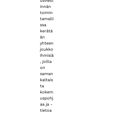
usviest
innän
toimin
tamalli
ssa
kerätä
än
yhteen
joukko
ihmisiä
, joilla
on
saman
kaltais
ta
kokem
uspohj
aa ja -
tietoa