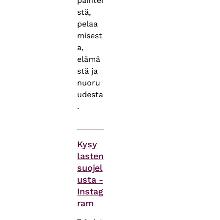
päihtei
stä,
pelaa
misest
a,
elämä
stä ja
nuoru
udesta
.
Asiasanat
Kysy
lasten
suojel
usta -
Instag
ram