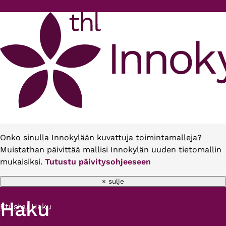
Hyppää pääsisältöön
Onko sinulla Innokylään kuvattuja toimintamalleja?
Muistathan päivittää mallisi Innokylän uuden tietomallin
mukaisiksi.
Tutustu päivitysohjeeseen
× sulje
Haku
Etusivu
Haku
Murupolku