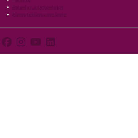
Palvelun käyttöehdot
Saavutettavuusseloste