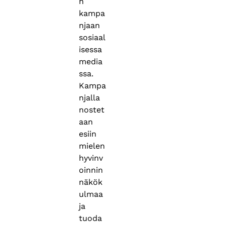
n
kampa
njaan
sosiaal
isessa
media
ssa.
Kampa
njalla
nostet
aan
esiin
mielen
hyvinv
oinnin
näkök
ulmaa
ja
tuoda