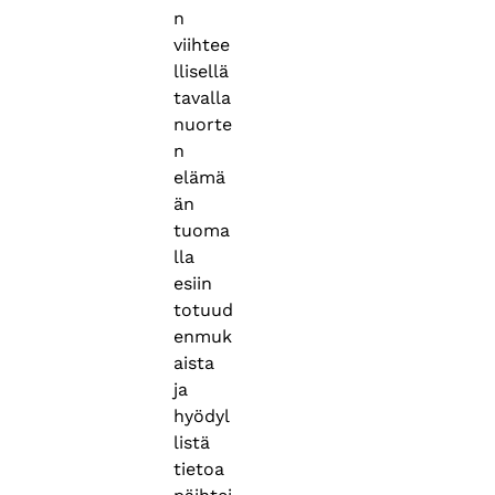
n
viihtee
llisellä
tavalla
nuorte
n
elämä
än
tuoma
lla
esiin
totuud
enmuk
aista
ja
hyödyl
listä
tietoa