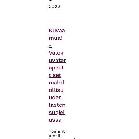
2022:
Asiasanat
Kuvaa
mua!
-
Valok
uvater
apeut
tiset
mahd
ollisu
udet
lasten
suojel
ussa
Toimint
amalli