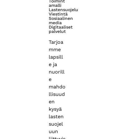
Toimint
amalli
Lastensuojelu
Viestintä
Sosiaalinen
media
Digitaaliset
palvelut
Tarjoa
mme
lapsill
e ja
nuorill
e
mahdo
llisuud
en
kysyä
lasten
suojel
uun
liittyvis