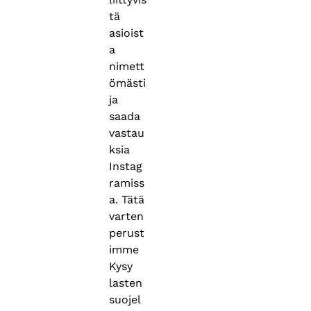
tä
asioist
a
nimett
ömästi
ja
saada
vastau
ksia
Instag
ramiss
a. Tätä
varten
perust
imme
Kysy
lasten
suojel