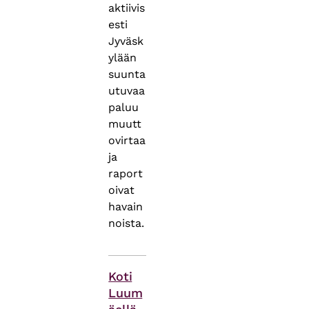
aktiivis
esti
Jyväsk
ylään
suunta
utuvaa
paluu
muutt
ovirtaa
ja
raport
oivat
havain
noista.
Asiasanat
Koti
Luum