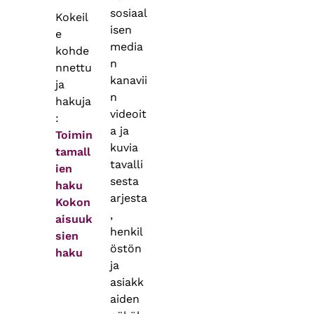
sosiaal
Kokeil
isen
e
media
kohde
n
nnettu
kanavii
ja
n
hakuja
videoit
:
a ja
Toimin
kuvia
tamall
tavalli
ien
sesta
haku
arjesta
Kokon
,
aisuuk
henkil
sien
östön
haku
ja
asiakk
aiden