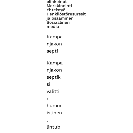
elinkeinot
Markkinointi
Yhteistyö
Henkilöstöresurssit
ja osaaminen
Sosiaalinen
media
Kampa
njakon
septi
Kampa
njakon
septik
si
valittii
n
humor
istinen
,
lintub