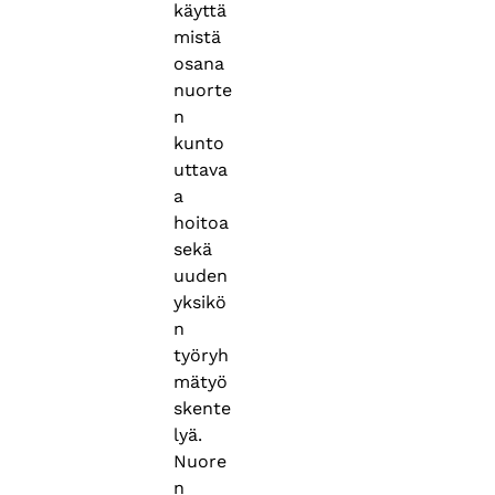
käyttä
mistä
osana
nuorte
n
kunto
uttava
a
hoitoa
sekä
uuden
yksikö
n
työryh
mätyö
skente
lyä.
Nuore
n