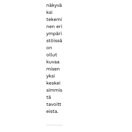
näkyvä
ksi
tekemi
nen eri
ympäri
stöissä
on
ollut
kuvaa
misen
yksi
keskei
simmis
tä
tavoitt
eista.
Asiasanat