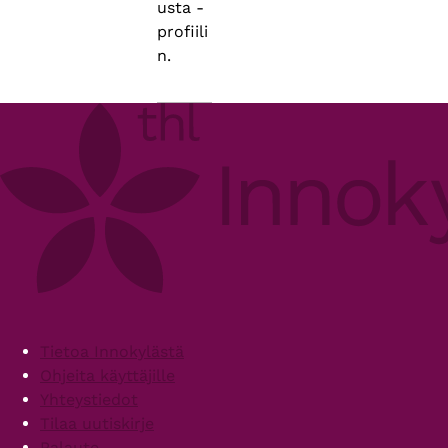
usta -
profiili
n.
Footer
Tietoa Innokylästä
Ohjeita käyttäjille
Yhteystiedot
Tilaa uutiskirje
Palaute