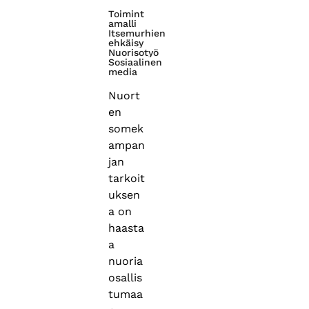
Toimint
amalli
Itsemurhien
ehkäisy
Nuorisotyö
Sosiaalinen
media
Nuort
en
somek
ampan
jan
tarkoit
uksen
a on
haasta
a
nuoria
osallis
tumaa