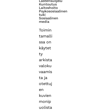
Lastensuojelu
Kuntoutus
Laitoshoito
Psykososiaalinen
tuki
Sosiaalinen
media
Toimin
tamalli
ssa on
käytet
ty
arkista
valoku
vaamis
ta ja
otettuj
en
kuvien
monip
uolista