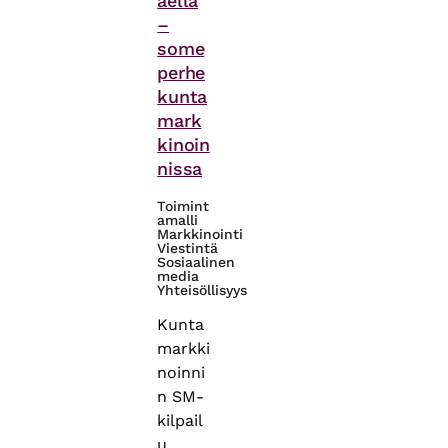
äellä
–
some
perhe
kunta
mark
kinoin
nissa
Toimint
amalli
Markkinointi
Viestintä
Sosiaalinen
media
Yhteisöllisyys
Kunta
markki
noinni
n SM-
kilpail
u