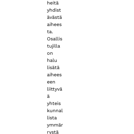
heitä
yhdist
ävästä
aihees
ta.
Osallis
tujilla
on
halu
lisätä
aihees
een
liittyvä
ä
yhteis
kunnal
lista
ymmär
rystä