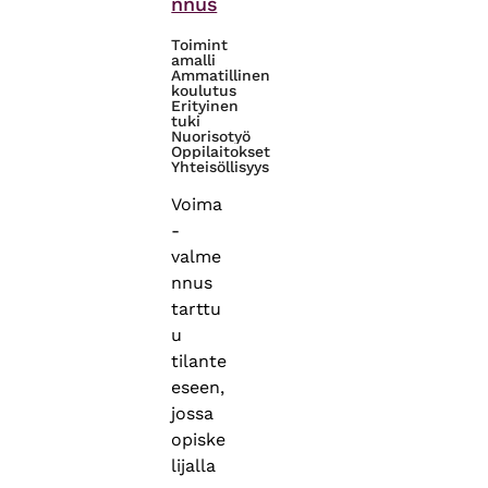
nnus
Toimint
amalli
Ammatillinen
koulutus
Erityinen
tuki
Nuorisotyö
Oppilaitokset
Yhteisöllisyys
Voima
-
valme
nnus
tarttu
u
tilante
eseen,
jossa
opiske
lijalla