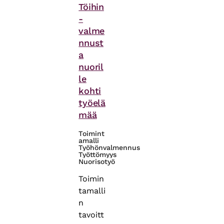
Töihin
-
valme
nnust
a
nuoril
le
kohti
työelä
mää
Toimint
amalli
Työhönvalmennus
Työttömyys
Nuorisotyö
Toimin
tamalli
n
tavoitt