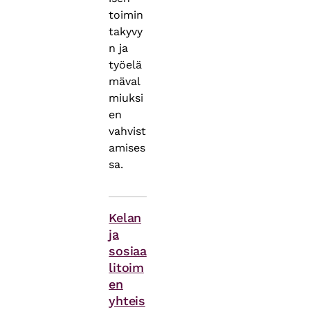
toimin
takyvy
n ja
työelä
mäval
miuksi
en
vahvist
amises
sa.
Asiasanat
Kelan
ja
sosiaa
litoim
en
yhteis