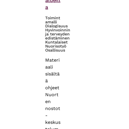
alueill
a
Toimint
amalli
Dialogisuus
Hyvinvoinnin
ja terveyden
edistäminen
Kuntalaiset
Nuorisotyö
Osallisuus
Materi
aali
sisältä
ä
ohjeet
Nuort
en
nostot
-
keskus