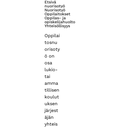
Etsivä
nuorisotyö
Nuorisotyö
Oppilaitokset
Oppilas- ja
opiskelijahuolto
Yhteisöllisyys
Oppilai
tosnu
orisoty
ö on
osa
lukio-
tai
amma
tillisen
koulut
uksen
järjest
äjän
yhteis