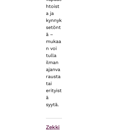
htoist
a ja
kynnyk
setönt
ä –
mukaa
n voi
tulla
ilman
ajanva
rausta
tai
erityist
ä
syytä.
Asiasanat
Zekki