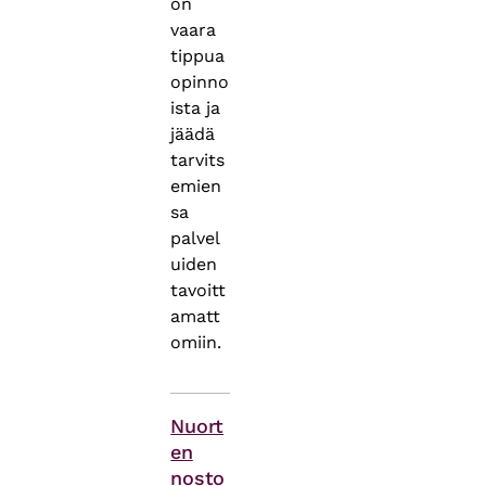
on
vaara
tippua
opinno
ista ja
jäädä
tarvits
emien
sa
palvel
uiden
tavoitt
amatt
omiin.
Asiasanat
Nuort
en
nosto