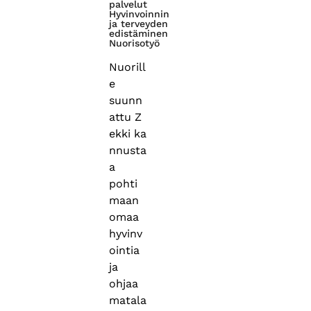
palvelut
Hyvinvoinnin
ja terveyden
edistäminen
Nuorisotyö
Nuorill
e
suunn
attu Z
ekki ka
nnusta
a
pohti
maan
omaa
hyvinv
ointia
ja
ohjaa
matala