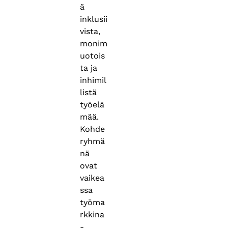
ä
inklusii
vista,
monim
uotois
ta ja
inhimil
listä
työelä
mää.
Kohde
ryhmä
nä
ovat
vaikea
ssa
työma
rkkina
-