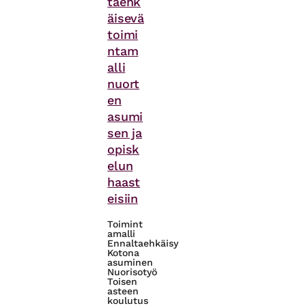
taehk
äisevä
toimi
ntam
alli
nuort
en
asumi
sen ja
opisk
elun
haast
eisiin
Toimint
amalli
Ennaltaehkäisy
Kotona
asuminen
Nuorisotyö
Toisen
asteen
koulutus