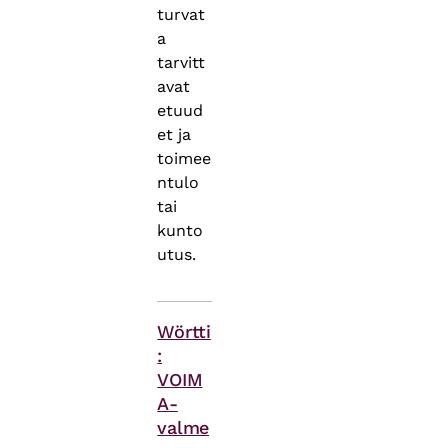
turvat
a
tarvitt
avat
etuud
et ja
toimee
ntulo
tai
kunto
utus.
Asiasanat
Wörtti
:
VOIM
A-
valme