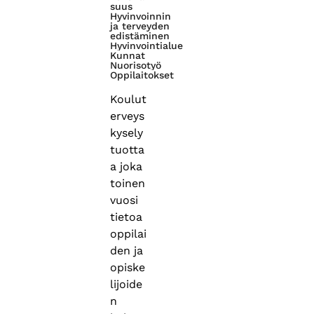
suus
Hyvinvoinnin
ja terveyden
edistäminen
Hyvinvointialue
Kunnat
Nuorisotyö
Oppilaitokset
Koulut
erveys
kysely
tuotta
a joka
toinen
vuosi
tietoa
oppilai
den ja
opiske
lijoide
n