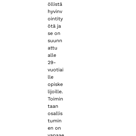
öllistä
hyvinv
ointity
ötä ja
se on
suunn
attu
alle
29-
vuotiai
lle
opiske
lijoille.
Toimin
taan
osallis
tumin
en on
vapaae