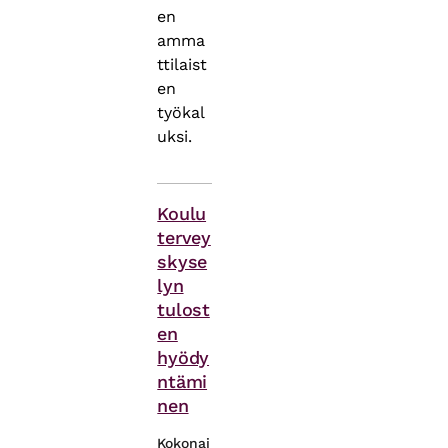
en
amma
ttilaist
en
työkal
uksi.
Asiasanat
Koulu
tervey
skyse
lyn
tulost
en
hyödy
ntämi
nen
Kokonai