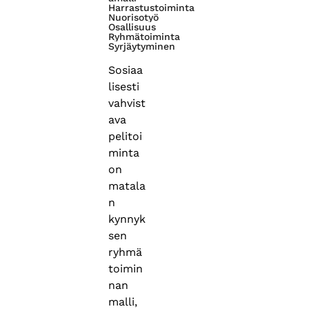
Harrastustoiminta
Nuorisotyö
Osallisuus
Ryhmätoiminta
Syrjäytyminen
Sosiaa
lisesti
vahvist
ava
pelitoi
minta
on
matala
n
kynnyk
sen
ryhmä
toimin
nan
malli,