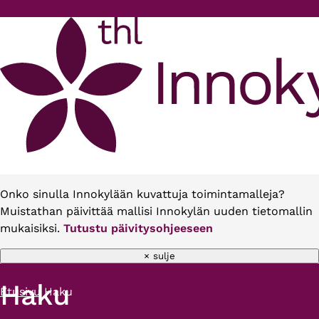
Hyppää pääsisältöön
Onko sinulla Innokylään kuvattuja toimintamalleja?
Muistathan päivittää mallisi Innokylän uuden tietomallin
mukaisiksi.
Tutustu päivitysohjeeseen
× sulje
Haku
Etusivu
Haku
Murupolku