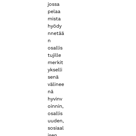
jossa
pelaa
mista
hyödy
nnetää
n
osallis
tujille
merkit
ykselli
senä
välinee
nä
hyvinv
oinnin,
osallis
uuden,
sosiaal
isen