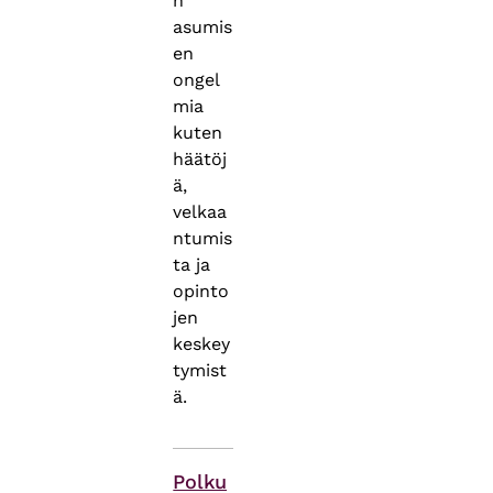
n
asumis
en
ongel
mia
kuten
häätöj
ä,
velkaa
ntumis
ta ja
opinto
jen
keskey
tymist
ä.
Asiasanat
Polku