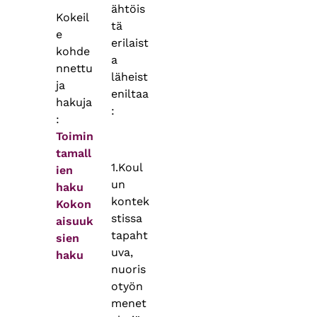
ähtöis
Kokeil
tä
e
erilaist
kohde
a
nnettu
läheist
ja
eniltaa
hakuja
:
:
Toimin
tamall
1.Koul
ien
un
haku
kontek
Kokon
stissa
aisuuk
tapaht
sien
uva,
haku
nuoris
otyön
menet