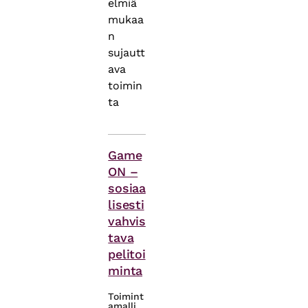
elmiä
mukaa
n
sujautt
ava
toimin
ta ​
Asiasanat
Game
ON –
sosiaa
lisesti
vahvis
tava
pelitoi
minta
Toimint
amalli