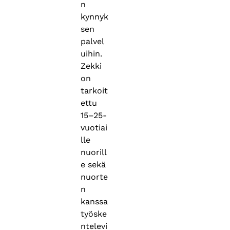
n
kynnyk
sen
palvel
uihin.
Zekki
on
tarkoit
ettu
15–25-
vuotiai
lle
nuorill
e sekä
nuorte
n
kanssa
työske
ntelevi