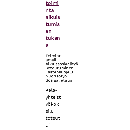
toimi
nta
aikuis
tumis
en
tuken
a
Toimint
amalli
Aikuissosiaalityö
Kotoutuminen
Lastensuojelu
Nuorisotyö
Sosiaalietuus
Kela-
yhteist
yökok
eilu
toteut
ui