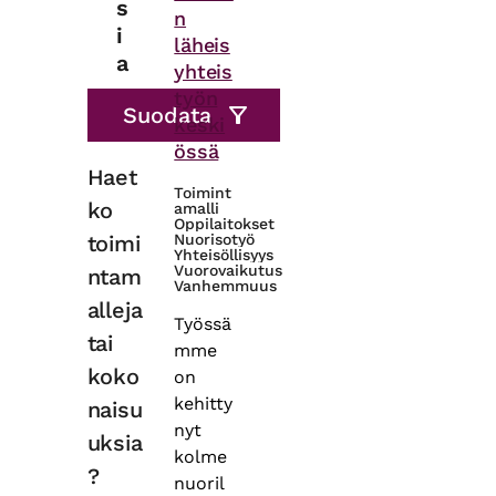
s
n
i
läheis
a
yhteis
työn
keski
össä
Haet
Toimint
ko
amalli
Oppilaitokset
toimi
Nuorisotyö
Yhteisöllisyys
Vuorovaikutus
ntam
Vanhemmuus
alleja
Työssä
tai
mme
koko
on
kehitty
naisu
nyt
uksia
kolme
?
nuoril