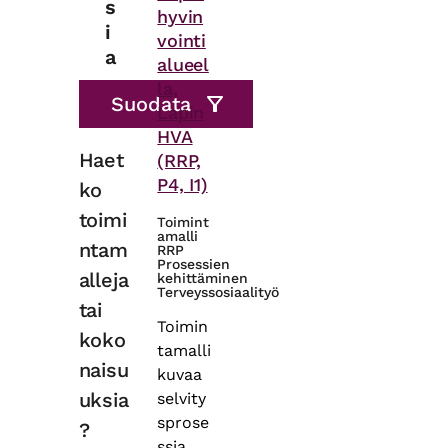
s
hyvin
i
vointi
a
alueel
la,
Lapin
HVA
Haet
(RRP,
P4, I1)
ko
toimi
Toimint
amalli
ntam
RRP
Prosessien
alleja
kehittäminen
Terveyssosiaalityö
tai
Toimin
koko
tamalli
naisu
kuvaa
uksia
selvity
sprose
?
ssia,