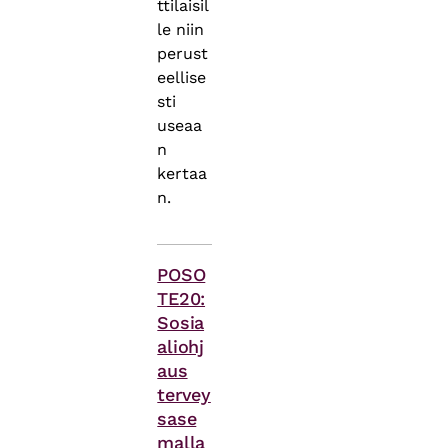
ttilaisil
le niin
perust
eellise
sti
useaa
n
kertaa
n.
Asiasanat
POSO
TE20:
Sosia
aliohj
aus
tervey
sase
malla