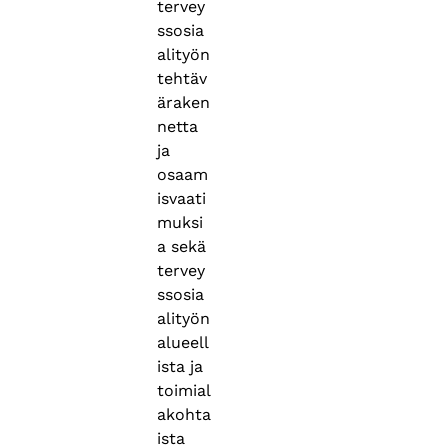
tervey
ssosia
alityön
tehtäv
äraken
netta
ja
osaam
isvaati
muksi
a sekä
tervey
ssosia
alityön
alueell
ista ja
toimial
akohta
ista