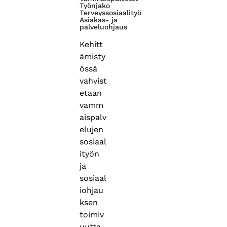
Työnjako
Terveyssosiaalityö
Asiakas- ja
palveluohjaus
Kehitt
ämisty
össä
vahvist
etaan
vamm
aispalv
elujen
sosiaal
ityön
ja
sosiaal
iohjau
ksen
toimiv
uutta,