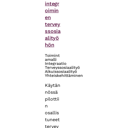
integr
oimin
en
tervey
ssosia
alityö
hön
Toimint
amalli
Integraatio
Terveyssosiaalityö
Aikuissosiaalityö
Yhteiskehittäminen
Käytän
nössä
pilottii
n
osallis
tuneet
tervey