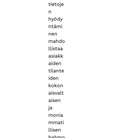
tietoje
n
hyödy
ntämi
nen
mahdo
llistaa
asiakk
aiden
tilante
iden
kokon
aisvalt
aisen
ja
monia
mmati
llisen
hahmo