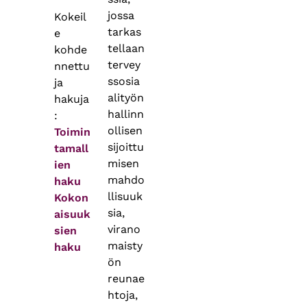
jossa
Kokeil
tarkas
e
tellaan
kohde
tervey
nnettu
ssosia
ja
alityön
hakuja
hallinn
:
ollisen
Toimin
sijoittu
tamall
misen
ien
mahdo
haku
llisuuk
Kokon
sia,
aisuuk
virano
sien
maisty
haku
ön
reunae
htoja,