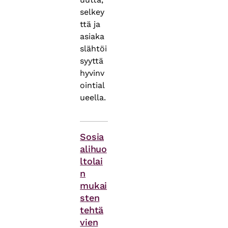
selkey
ttä ja
asiaka
slähtöi
syyttä
hyvinv
ointial
ueella.
Asiasanat
Sosia
alihuo
ltolai
n
mukai
sten
tehtä
vien