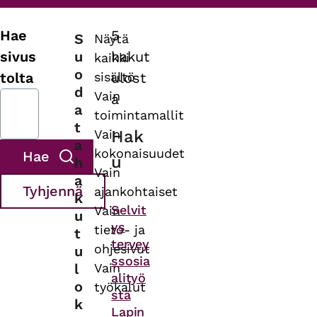
Hae
5
S
Näytä
u
sivus
hakut
kaikki
o
sisältö
tolta
ulost
d
Vain
a
a
toimintamallit
t
Vain
Hak
a
kokonaisuudet
u
h
Vain
a
ajankohtaiset
k
Asiasanat
Selvit
Vain
u
ys
tieto- ja
t
tervey
ohjesivut
u
ssosia
l
Vain
alityö
o
työkalut
stä
k
Lapin