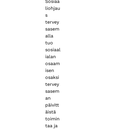
Sosiaa
liohjau
s
tervey
sasem
alla
tuo
sosiaal
ialan
osaam
isen
osaksi
tervey
sasem
an
päivitt
äistä
toimin
taa ja