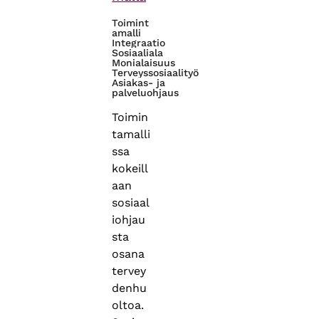
Toimint
amalli
Integraatio
Sosiaaliala
Monialaisuus
Terveyssosiaalityö
Asiakas- ja
palveluohjaus
Toimin
tamalli
ssa
kokeill
aan
sosiaal
iohjau
sta
osana
tervey
denhu
oltoa.