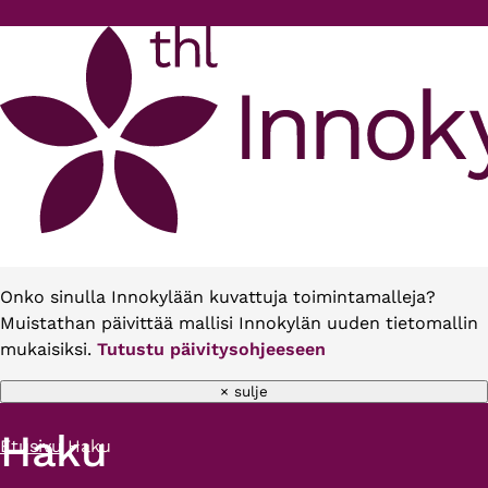
Hyppää pääsisältöön
Onko sinulla Innokylään kuvattuja toimintamalleja?
Muistathan päivittää mallisi Innokylän uuden tietomallin
mukaisiksi.
Tutustu päivitysohjeeseen
× sulje
Haku
Etusivu
Haku
Murupolku