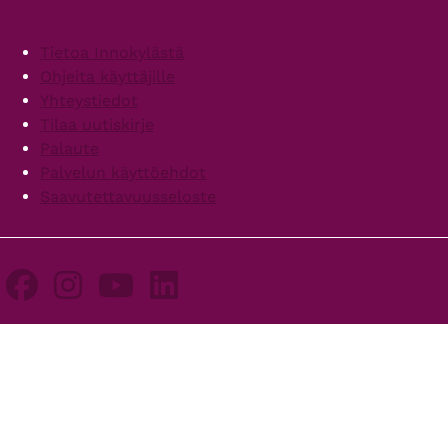
Footer
Tietoa Innokylästä
Ohjeita käyttäjille
Yhteystiedot
Tilaa uutiskirje
Palaute
Palvelun käyttöehdot
Saavutettavuusseloste