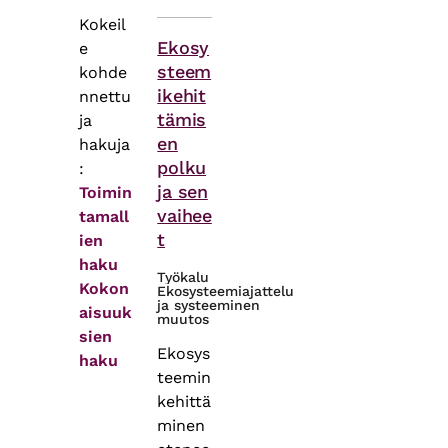
Kokeil
Themes
Ekosy
e
steem
kohde
ikehit
nnettu
tämis
ja
en
hakuja
polku
:
ja sen
Toimin
vaihee
tamall
t
ien
haku
Työkalu
Kokon
Ekosysteemiajattelu
ja systeeminen
aisuuk
muutos
sien
Ekosys
haku
teemin
kehittä
minen