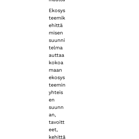
Ekosys
teemik
ehittä
misen
suunni
telma
auttaa
kokoa
maan
ekosys
teemin
yhteis
en
suunn
an,
tavoitt
eet,
kehittä