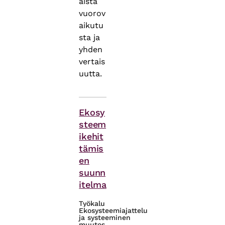
äistä
vuorov
aikutu
sta ja
yhden
vertais
uutta.
Themes
Ekosy
steem
ikehit
tämis
en
suunn
itelma
Työkalu
Ekosysteemiajattelu
ja systeeminen
muutos