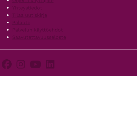
Ohjeita käyttäjille
Yhteystiedot
Tilaa uutiskirje
Palaute
Palvelun käyttöehdot
Saavutettavuusseloste