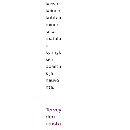
kasvok
kainen
kohtaa
minen
sekä
matala
n
kynnyk
sen
opastu
s ja
neuvo
nta.
Asiasanat
Tervey
den
edistä