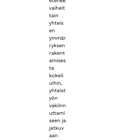
etenee
vaiheit
tain
yhteis
en
ymmär
ryksen
rakent
amises
ta
kokeil
uihin,
yhteist
yön
vakiinn
uttami
seen ja
jatkuv
aan