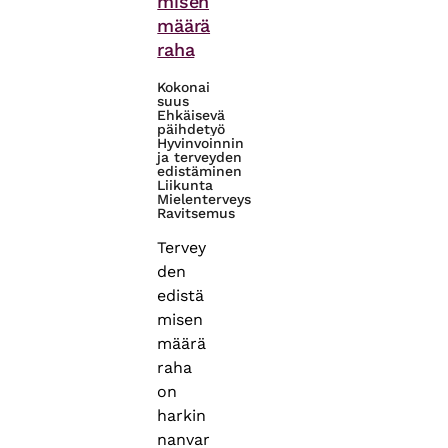
misen
määrä
raha
Kokonai
suus
Ehkäisevä
päihdetyö
Hyvinvoinnin
ja terveyden
edistäminen
Liikunta
Mielenterveys
Ravitsemus
Tervey
den
edistä
misen
määrä
raha
on
harkin
nanvar