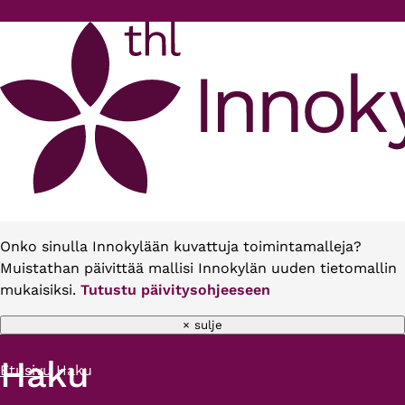
Hyppää pääsisältöön
Onko sinulla Innokylään kuvattuja toimintamalleja?
Muistathan päivittää mallisi Innokylän uuden tietomallin
mukaisiksi.
Tutustu päivitysohjeeseen
× sulje
Haku
Etusivu
Haku
Murupolku