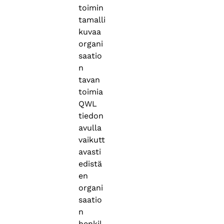
toimin
tamalli
kuvaa
organi
saatio
n
tavan
toimia
QWL
tiedon
avulla
vaikutt
avasti
edistä
en
organi
saatio
n
henkil