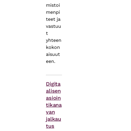
mistoi
menpi
teet ja
vastuu
t
yhteen
kokon
aisuut
een.
Asiasanat
Digita
alisen
asioin
tikana
van
jalkau
tus