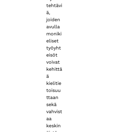
tehtävi
ä,
joiden
avulla
moniki
eliset
työyht
eisöt
voivat
kehittä
ä
kielitie
toisuu
ttaan
sekä
vahvist
aa
keskin