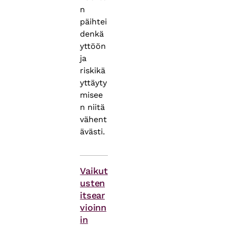
n
päihtei
denkä
yttöön
ja
riskikä
yttäyty
misee
n niitä
vähent
ävästi.
Vaikut
usten
itsear
vioinn
in