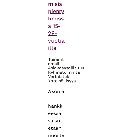
misiä
pienry
hmiss
ä 15-
29-
vuotia
ille
Toimint
amalli
Asiakasosallisuus
Ryhmätoiminta
Vertaistuki
Yhteisöllisyys
Äxöniä
-
hankk
eessa
vaikut
etaan
nuorte