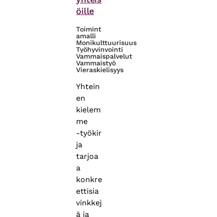
öille
Toimint
amalli
Monikulttuurisuus
Työhyvinvointi
Vammaispalvelut
Vammaistyö
Vieraskielisyys
Yhtein
en
kielem
me
‑työkir
ja
tarjoa
a
konkre
ettisia
vinkkej
ä ja