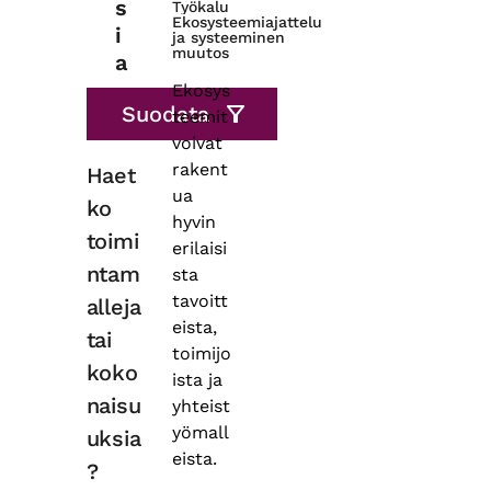
s
Työkalu
Ekosysteemiajattelu
i
ja systeeminen
muutos
a
Ekosys
teemit
voivat
rakent
Haet
ua
ko
hyvin
toimi
erilaisi
ntam
sta
tavoitt
alleja
eista,
tai
toimijo
koko
ista ja
naisu
yhteist
yömall
uksia
eista.
?