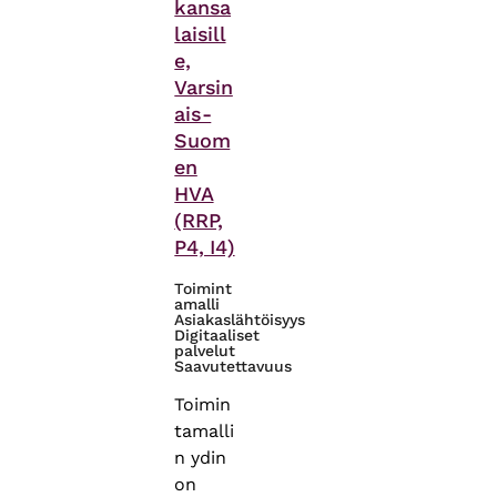
kansa
laisill
e,
Varsin
ais-
Suom
en
HVA
(RRP,
P4, I4)
Toimint
amalli
Asiakaslähtöisyys
Digitaaliset
palvelut
Saavutettavuus
Toimin
tamalli
n ydin
on