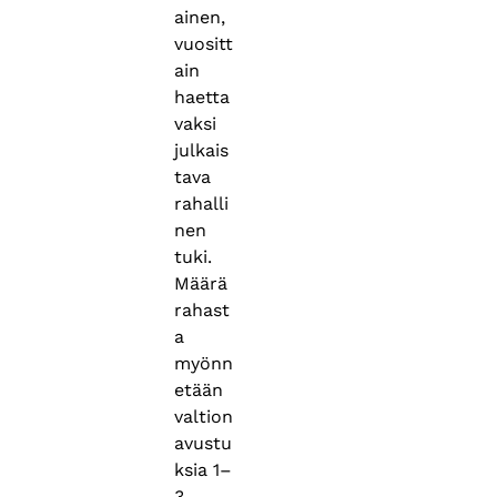
ainen,
vuositt
ain
haetta
vaksi
julkais
tava
rahalli
nen
tuki.
Määrä
rahast
a
myönn
etään
valtion
avustu
ksia 1–
3