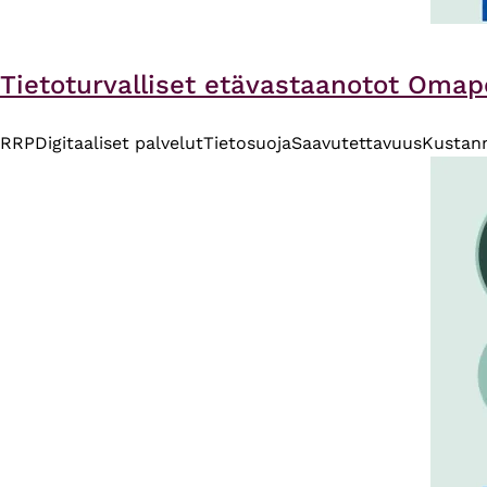
Tietoturvalliset etävastaanotot Omapol
RRP
Digitaaliset palvelut
Tietosuoja
Saavutettavuus
Kustan