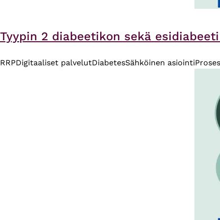
Tyypin 2 diabeetikon sekä esidiabeeti
RRP
Digitaaliset palvelut
Diabetes
Sähköinen asiointi
Proses