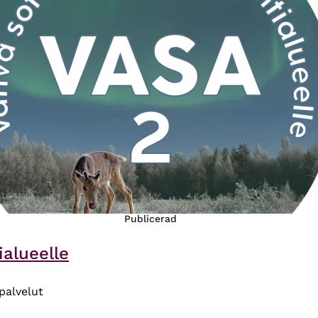
Publicerad
ialueelle
 palvelut