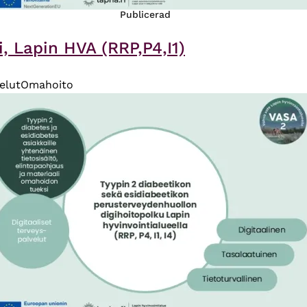
Publicerad
i, Lapin HVA (RRP,P4,I1)
velut
Omahoito