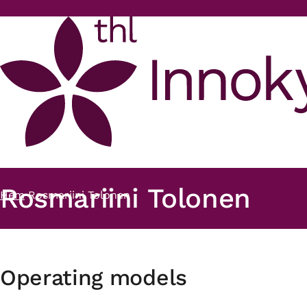
Hoppa till huvudinnehåll
Rosmariini Tolonen
Hem
Rosmariini Tolonen
Länkstig
Operating models