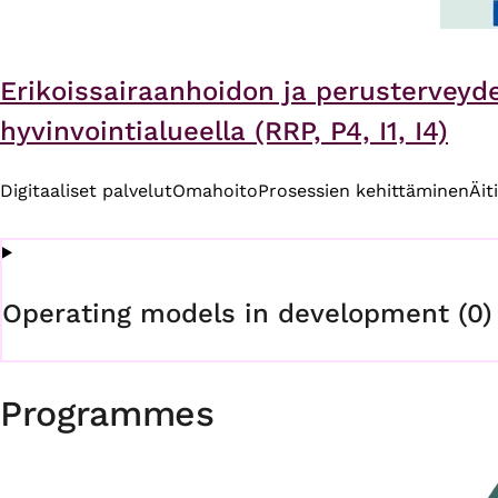
Erikoissairaanhoidon ja perusterveyd
hyvinvointialueella (RRP, P4, I1, I4)
Digitaaliset palvelut
Omahoito
Prosessien kehittäminen
Äit
Operating models in development (0)
Programmes