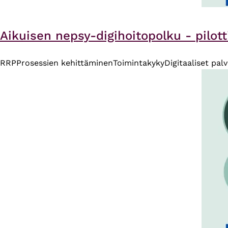
Aikuisen nepsy-digihoitopolku - pilott
RRP
Prosessien kehittäminen
Toimintakyky
Digitaaliset pal