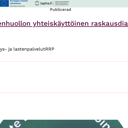
Publicerad
enhuollon yhteiskäyttöinen raskausdi
iys- ja lastenpalvelut
RRP