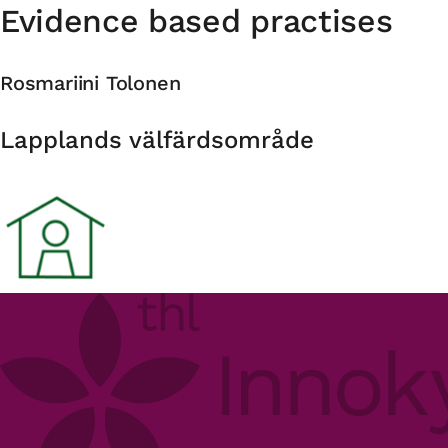
Evidence based practises
Rosmariini Tolonen
Organisation
Lapplands välfärdsområde