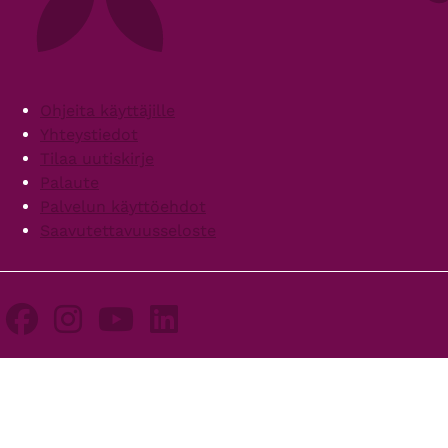
Footer
Ohjeita käyttäjille
Yhteystiedot
Tilaa uutiskirje
Palaute
Palvelun käyttöehdot
Saavutettavuusseloste