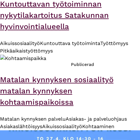
Kuntouttavan työtoiminnan
nykytilakartoitus Satakunnan
hyvinvointialueella
Aikuissosiaalityö
Kuntouttava työtoiminta
Työttömyys
Pitkäaikaistyöttömyys
Publicerad
Matalan kynnyksen sosiaalityö
matalan kynnyksen
kohtaamispaikoissa
Matalan kynnyksen palvelu
Asiakas- ja palveluohjaus
Asiakaslähtöisyys
Aikuissosiaalityö
Kohtaaminen