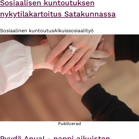
Sosiaalisen kuntoutuksen
nykytilakartoitus Satakunnassa
Sosiaalinen kuntoutus
Aikuissosiaalityö
Publicerad
Pyydä Apua! - nappi aikuisten