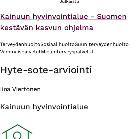
Julkaistu
Kainuun hyvinvointialue - Suomen
kestävän kasvun ohjelma
Terveydenhuolto
Sosiaalihuolto
Suun terveydenhuolto
Vammaispalvelut
Mielenterveyspalvelut
Hyte-sote-arviointi
Iina Viertonen
Organisaatio
Kainuun hyvinvointialue