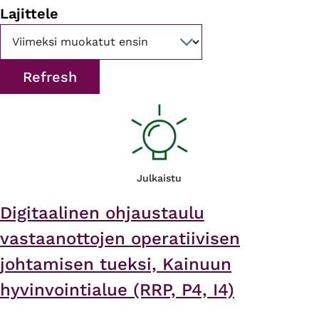
Lajittele
Julkaistu
Digitaalinen ohjaustaulu
vastaanottojen operatiivisen
johtamisen tueksi, Kainuun
hyvinvointialue (RRP, P4, I4)