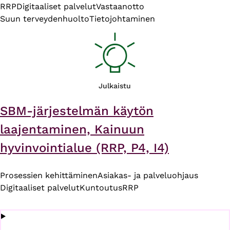
RRP
Digitaaliset palvelut
Vastaanotto
Suun terveydenhuolto
Tietojohtaminen
Julkaistu
SBM-järjestelmän käytön
laajentaminen, Kainuun
hyvinvointialue (RRP, P4, I4)
Prosessien kehittäminen
Asiakas- ja palveluohjaus
Digitaaliset palvelut
Kuntoutus
RRP