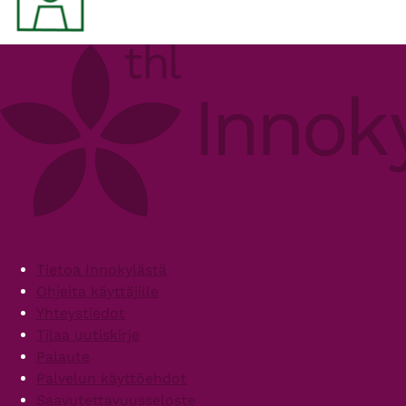
Footer
Tietoa Innokylästä
Ohjeita käyttäjille
Yhteystiedot
Tilaa uutiskirje
Palaute
Palvelun käyttöehdot
Saavutettavuusseloste