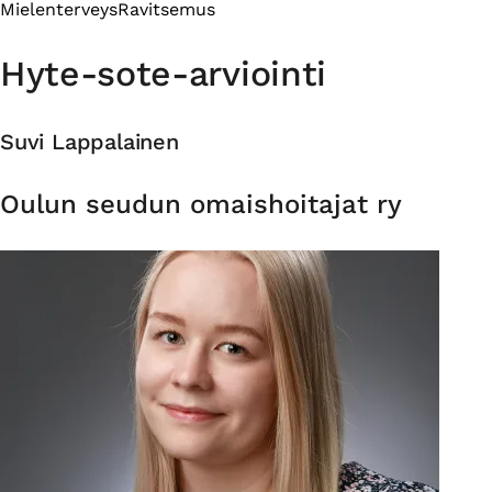
Mielenterveys
Ravitsemus
Hyte-sote-arviointi
Suvi Lappalainen
Organisaatio
Oulun seudun omaishoitajat ry