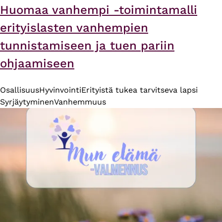
Huomaa vanhempi -toimintamalli
erityislasten vanhempien
tunnistamiseen ja tuen pariin
ohjaamiseen
Osallisuus
Hyvinvointi
Erityistä tukea tarvitseva lapsi
Syrjäytyminen
Vanhemmuus