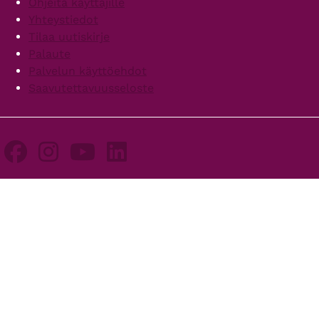
Ohjeita käyttäjille
Yhteystiedot
Tilaa uutiskirje
Palaute
Palvelun käyttöehdot
Saavutettavuusseloste