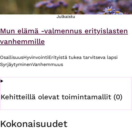
Julkaistu
Mun elämä -valmennus erityislasten
vanhemmille
Osallisuus
Hyvinvointi
Erityistä tukea tarvitseva lapsi
Syrjäytyminen
Vanhemmuus
Kehitteillä olevat toimintamallit (0)
Kokonaisuudet