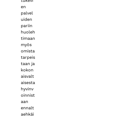
tukevi
en
palvel
uiden
pariin
huoleh
timaan
myös
omista
tarpeis
taan ja
kokon
aisvalt
aisesta
hyvinv
oinnist
aan
ennalt
aehkäi