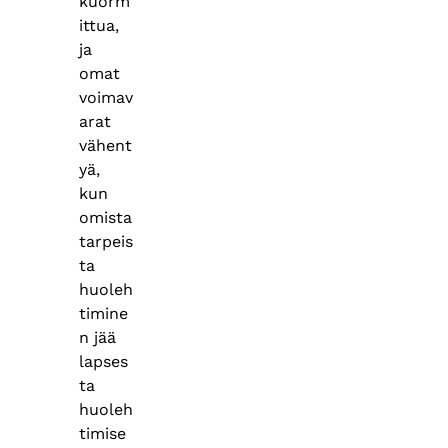
kuorm
ittua,
ja
omat
voimav
arat
vähent
yä,
kun
omista
tarpeis
ta
huoleh
timine
n jää
lapses
ta
huoleh
timise