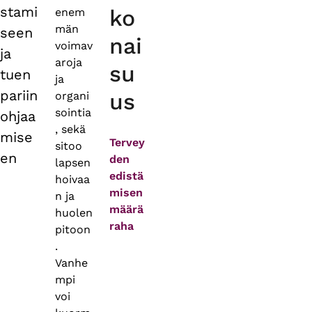
stami
ko
enem
män
seen
nai
voimav
ja
aroja
su
tuen
ja
pariin
us
organi
sointia
ohjaa
, sekä
mise
Tervey
sitoo
en
den
lapsen
edistä
hoivaa
misen
n ja
määrä
huolen
raha
pitoon
.
Vanhe
mpi
voi