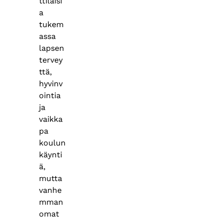
ttilaisi
a
tukem
assa
lapsen
tervey
ttä,
hyvinv
ointia
ja
vaikka
pa
koulun
käynti
ä,
mutta
vanhe
mman
omat