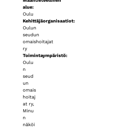
Maantieteellinen
alue
Oulu
Kehittäjäorganisaatiot
Oulun
seudun
omaishoitajat
ry
Toimintaympäristö
Oulu
n
seud
un
omais
hoitaj
at ry,
Minu
n
näköi