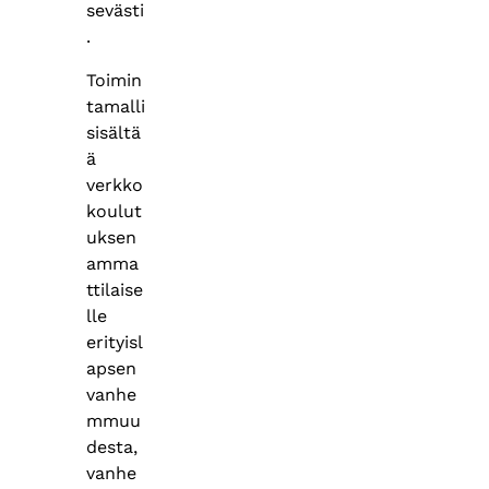
sevästi
.
Toimin
tamalli
sisältä
ä
verkko
koulut
uksen
amma
ttilaise
lle
erityisl
apsen
vanhe
mmuu
desta,
vanhe