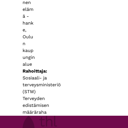
nen
eläm
ä -
hank
e,
Oulu
n
kaup
ungin
alue
Rahoittaja
Sosiaali- ja
terveysministeriö
(STM)
Terveyden
edistämisen
määräraha