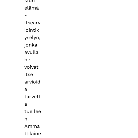
Mun
elämä
-
itsearv
iointik
yselyn,
jonka
avulla
he
voivat
itse
arvioid
a
tarvett
a
tuellee
n.
Amma
ttilaine