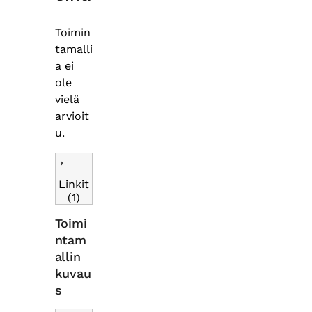
Toimin
tamalli
a ei
ole
vielä
arvioit
u.
Linkit
(1)
Toimi
ntam
allin
kuvau
s