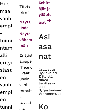
Kehitt
Huo
Primary
Tiivist
äjät ja
maa
elmä
tabs
ylläpit
vanh
Näytä
äjät
empi
lisää
-
Näytä
Asi
vähem
toimi
asa
män
ntam
nat
alli
Erityisl
apsipe
erityi
rheark
slast
Osallisuus
i vaatii
Hyvinvointi
en
Erityistä
usein
tukea
tarvitseva
vanh
vanhe
lapsi
Syrjäytyminen
mmalt
empi
Vanhemmuus
a
en
tavalli
Ko
tunni
sta