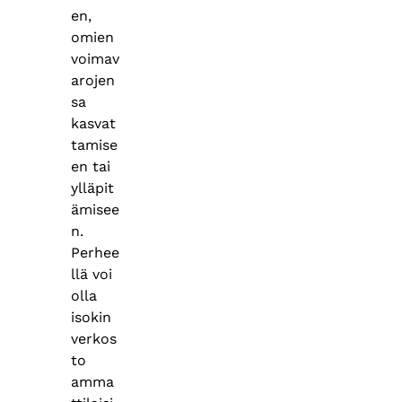
en,
omien
voimav
arojen
sa
kasvat
tamise
en tai
ylläpit
ämisee
n.
Perhee
llä voi
olla
isokin
verkos
to
amma