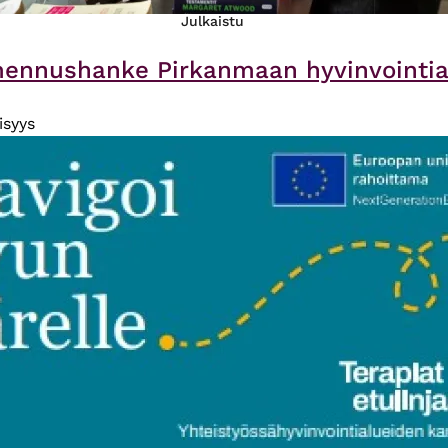
Julkaistu
mennushanke Pirkanmaan hyvinvointialu
isyys