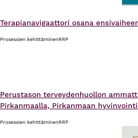
Terapianavigaattori osana ensivaiheen
Prosessien kehittäminen
RRP
Perustason terveydenhuollon ammatt
Pirkanmaalla​, Pirkanmaan hyvinvointia
Prosessien kehittäminen
RRP