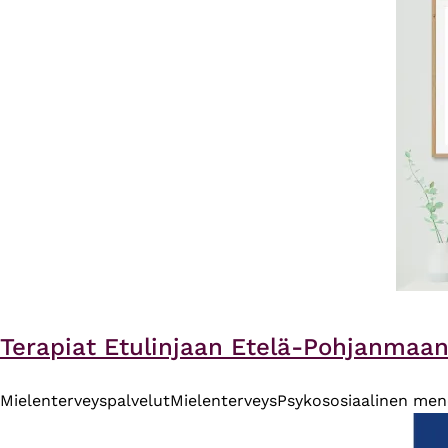
Terapiat Etulinjaan Etelä-Pohjanmaan 
Mielenterveyspalvelut
Mielenterveys
Psykososiaalinen me