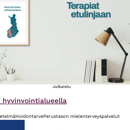
Julkaistu
hyvinvointialueella
netelmä
Hoidontarve
Perustason mielenterveyspalvelut