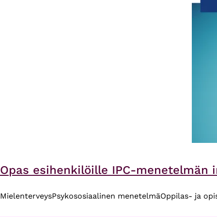
Opas esihenkilöille IPC-menetelmän 
Mielenterveys
Psykososiaalinen menetelmä
Oppilas- ja opi