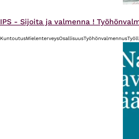
IPS - Sijoita ja valmenna ! Työhönval
Kuntoutus
Mielenterveys
Osallisuus
Työhönvalmennus
Työll