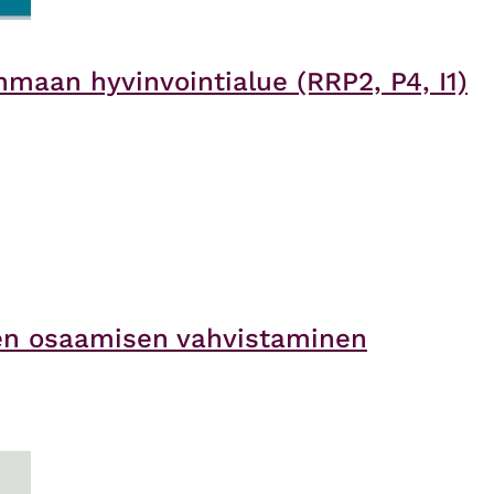
nmaan hyvinvointialue (RRP2, P4, I1)
ien osaamisen vahvistaminen