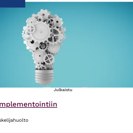
Julkaistu
implementointiin
skelijahuolto