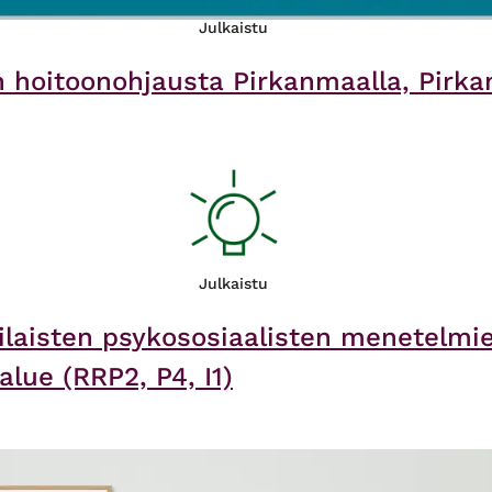
Julkaistu
 hoitoonohjausta Pirkanmaalla​, Pirka
Julkaistu
ilaisten psykososiaalisten menetelm
lue (RRP2, P4, I1)