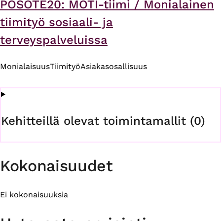
POSOTE20: MOTI-tiimi / Monialainen
tiimityö sosiaali- ja
terveyspalveluissa
Monialaisuus
Tiimityö
Asiakasosallisuus
Kehitteillä olevat toimintamallit (0)
Kokonaisuudet
Ei kokonaisuuksia