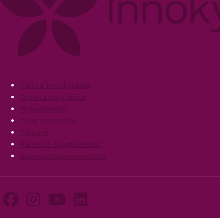
Footer
Tietoa Innokylästä
Ohjeita käyttäjille
Yhteystiedot
Tilaa uutiskirje
Palaute
Palvelun käyttöehdot
Saavutettavuusseloste