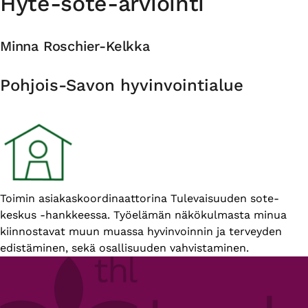
Hyte-sote-arviointi
Minna Roschier-Kelkka
Organisaatio
Pohjois-Savon hyvinvointialue
Esittelyteksti
Toimin asiakaskoordinaattorina Tulevaisuuden sote-
keskus -hankkeessa. Työelämän näkökulmasta minua
kiinnostavat muun muassa hyvinvoinnin ja terveyden
edistäminen, sekä osallisuuden vahvistaminen.