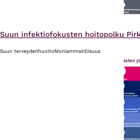
Suun infektiofokusten hoitopolku Pir
Suun terveydenhuolto
Moniammatillisuus