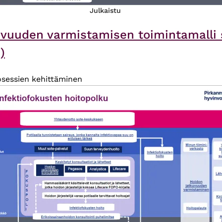
Julkaistu
uvuuden varmistamisen toimintamalli s
)
osessien kehittäminen