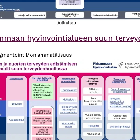
Julkaistu
anmaan hyvinvointialueen suun tervey
gmentointi
Moniammatillisuus