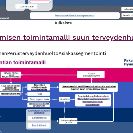
Julkaistu
ämisen toimintamalli suun terveydenh
nen
Perusterveydenhuolto
Asiakassegmentointi