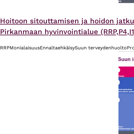
Hoitoon sitouttamisen ja hoidon jatk
Pirkanmaan hyvinvointialue (RRP,P4,I1
RRP
Monialaisuus
Ennaltaehkäisy
Suun terveydenhuolto
Pr