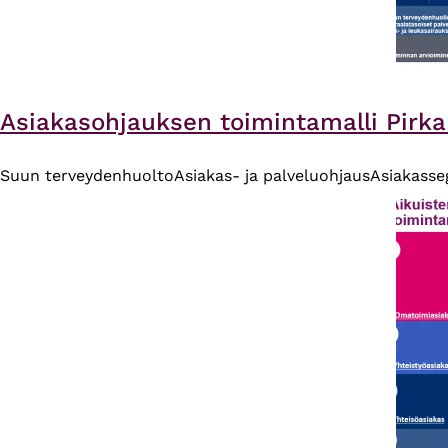
Asiakasohjauksen toimintamalli Pirk
Suun terveydenhuolto
Asiakas- ja palveluohjaus
Asiakasse