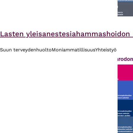
Lasten yleisanestesiahammashoidon h
Suun terveydenhuolto
Moniammatillisuus
Yhteistyö