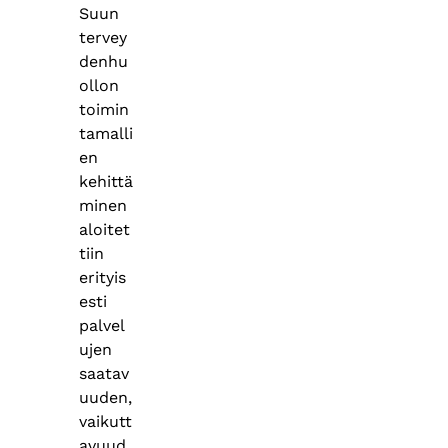
Suun
tervey
denhu
ollon
toimin
tamalli
en
kehittä
minen
aloitet
tiin
erityis
esti
palvel
ujen
saatav
uuden,
vaikutt
avuud