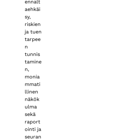
ennalt
aehkäi
sy,
riskien
ja tuen
tarpee
n
tunnis
tamine
n,
monia
mmati
llinen
näkök
ulma
sekä
raport
ointi ja
seuran