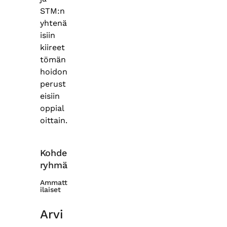
STM:n
yhtenä
isiin
kiireet
tömän
hoidon
perust
eisiin
oppial
oittain.
Kohde
ryhmä
Ammatt
ilaiset
Arvi