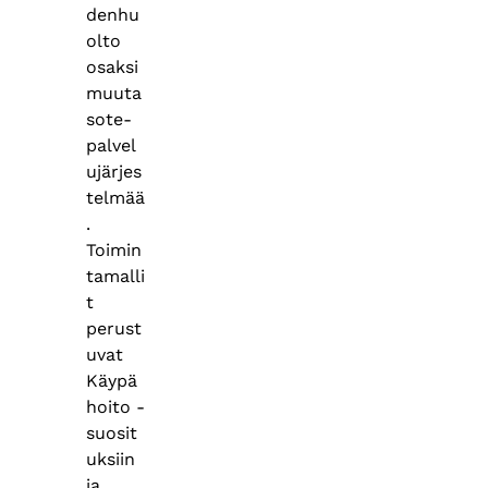
denhu
olto
osaksi
muuta
sote-
palvel
ujärjes
telmää
.
Toimin
tamalli
t
perust
uvat
Käypä
hoito -
suosit
uksiin
ja