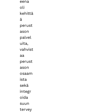
eena
oli
kehittä
ä
perust
ason
palvel
uita,
vahvist
aa
perust
ason
osaam
ista
sekä
integr
oida
suun
tervey