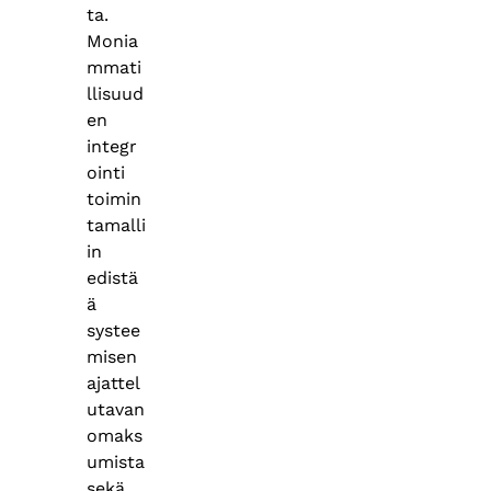
ta.
Monia
mmati
llisuud
en
integr
ointi
toimin
tamalli
in
edistä
ä
systee
misen
ajattel
utavan
omaks
umista
sekä