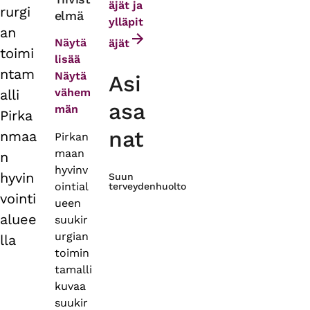
äjät ja
rurgi
elmä
tabs
ylläpit
an
Näytä
äjät
toimi
lisää
ntam
Näytä
Asi
vähem
alli
asa
män
Pirka
nat
nmaa
Pirkan
maan
n
hyvinv
hyvin
Suun
ointial
terveydenhuolto
vointi
ueen
aluee
suukir
urgian
lla
toimin
tamalli
kuvaa
suukir