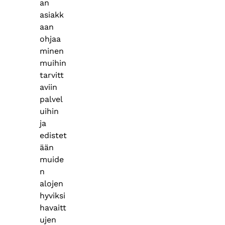
an
asiakk
aan
ohjaa
minen
muihin
tarvitt
aviin
palvel
uihin
ja
edistet
ään
muide
n
alojen
hyviksi
havaitt
ujen