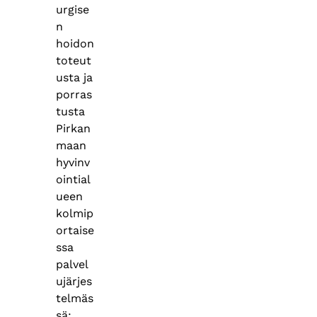
urgise
n
hoidon
toteut
usta ja
porras
tusta
Pirkan
maan
hyvinv
ointial
ueen
kolmip
ortaise
ssa
palvel
ujärjes
telmäs
sä: