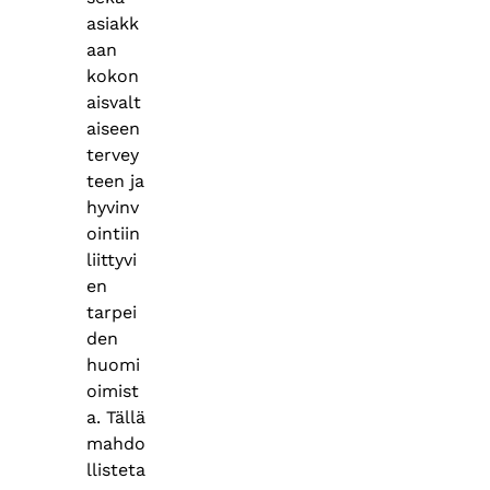
asiakk
aan
kokon
aisvalt
aiseen
tervey
teen ja
hyvinv
ointiin
liittyvi
en
tarpei
den
huomi
oimist
a. Tällä
mahdo
llisteta