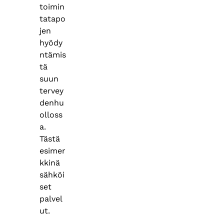
toimin
tatapo
jen
hyödy
ntämis
tä
suun
tervey
denhu
olloss
a.
Tästä
esimer
kkinä
sähköi
set
palvel
ut.