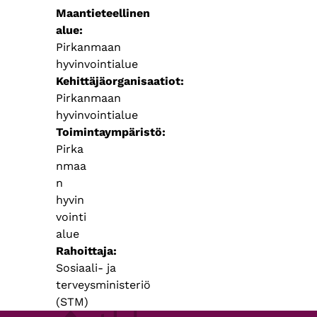
Maantieteellinen
alue
Pirkanmaan
hyvinvointialue
Kehittäjäorganisaatiot
Pirkanmaan
hyvinvointialue
Toimintaympäristö
Pirka
nmaa
n
hyvin
vointi
alue
Rahoittaja
Sosiaali- ja
terveysministeriö
(STM)