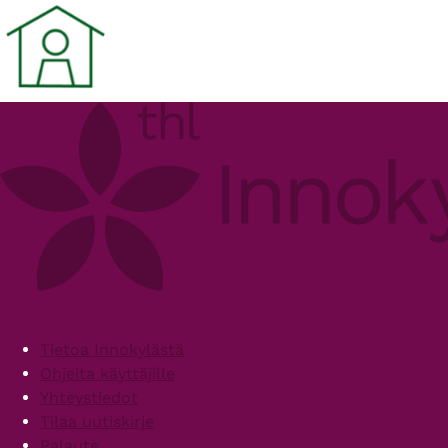
Footer
Tietoa Innokylästä
Ohjeita käyttäjille
Yhteystiedot
Tilaa uutiskirje
Palaute