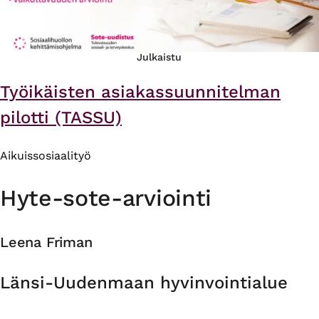
Julkaistu
Työikäisten asiakassuunnitelman
pilotti (TASSU)
Aikuissosiaalityö
Hyte-sote-arviointi
Leena Friman
Organisaatio
Länsi-Uudenmaan hyvinvointialue