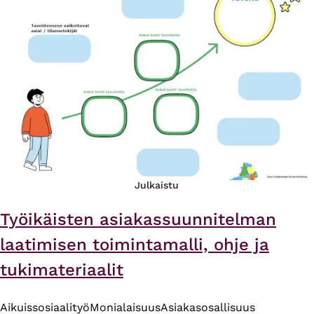
Julkaistu
Työikäisten asiakassuunnitelman
laatimisen toimintamalli, ohje ja
tukimateriaalit
Aikuissosiaalityö
Monialaisuus
Asiakasosallisuus