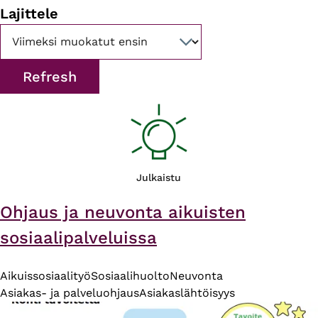
Lajittele
Julkaistu
Ohjaus ja neuvonta aikuisten
sosiaalipalveluissa
Aikuissosiaalityö
Sosiaalihuolto
Neuvonta
Asiakas- ja palveluohjaus
Asiakaslähtöisyys