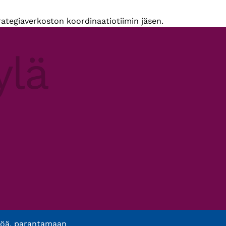
trategiaverkoston koordinaatiotiimin jäsen.
töä, parantamaan