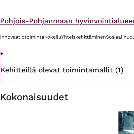
Pohjois-Pohjanmaan hyvinvointialueen
Innovaatiotoiminta
Kokeilu
Yhteiskehittäminen
Sosiaalihuo
Kehitteillä olevat toimintamallit (1)
Kokonaisuudet