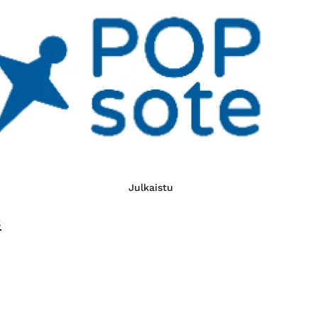
Julkaistu
s