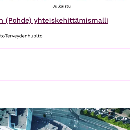
Julkaistu
 (Pohde) yhteiskehittämismalli
lto
Terveydenhuolto