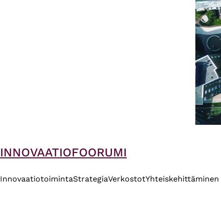
INNOVAATIOFOORUMI
Innovaatiotoiminta
Strategia
Verkostot
Yhteiskehittäminen