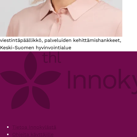
Esittelyteksti
viestintäpäällikkö, palveluiden kehittämishankkeet,
Keski-Suomen hyvinvointialue
Footer
Tietoa Innokylästä
Ohjeita käyttäjille