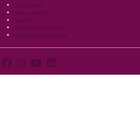
Yhteystiedot
Tilaa uutiskirje
Palaute
Palvelun käyttöehdot
Saavutettavuusseloste