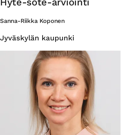
Hyte-sote-arviointi
Sanna-Riikka Koponen
Organisaatio
Jyväskylän kaupunki