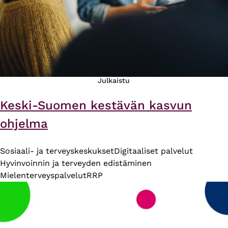
Julkaistu
Keski-Suomen kestävän kasvun
ohjelma
Sosiaali- ja terveyskeskukset
Digitaaliset palvelut
Hyvinvoinnin ja terveyden edistäminen
Mielenterveyspalvelut
RRP